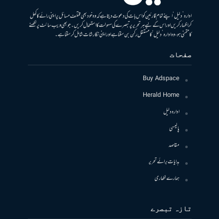
ادارہ ’دلیل‘ اپنے تمام قارئین کو اس بات کی دعوت دیتا ہے کہ وہ خود بھی مختلف مسائل پر اپنی رائے کا کھل
کر اظہار کریں اور اس کے لیے ہر تحریر پر تبصرے کی سہولت کا استعمال کریں۔ جو بھی ویب سائٹ پر لکھنے
کا متمنی ہو، وہ ادارہ ’دلیل‘ کا مستقل رکن بن سکتا ہے اور اپنی نگارشات شامل کرسکتا ہے۔
صفحات
Buy Adspace
Herald Home
ادارہ دلیل
پالیسی
مقاصد
ہدایات برائے تحریر
ہمارے لکھاری
تازہ تبصرے