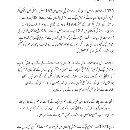
1970 کے انتخابات میں عوامی لیگ نے مشرقی پاکستان میں 167 سیٹیں حاصل کیں۔ لیکن اگر
کل ووٹوں کا جائزہ لیا جائے تو عوامی لیگ نے مشرقی پاکستان کے صرف 38.5 فیصد ووٹ
حاصل کیے، جو کل پاکستان کے محض 19.4 فیصد ووٹ بنتے ہیں۔ دوسری طرف، جماعت
اسلامی نے مشرقی پاکستان میں 12.8 فیصد ووٹ حاصل کیے، اور دیگر چھوٹی جماعتوں کو بھی قابل
ذکر حمایت ملی۔ یہ اعداد و شمار واضح کرتے ہیں کہ مشرقی پاکستان کے عوام کی ایک بڑی تعداد نے
عوامی لیگ کو ووٹ نہیں دیا۔ لیکن اس کے باوجود عوامی لیگ نے مخالف سیاسی جماعتوں کو منظم
طریقے سے کچلنے کی بھرپور کوشش کی۔
مولانا مودودی اور جماعت اسلامی کے دیگر رہنماؤں پر براہ راست حملے کیے گئے۔ بھاشانی گروپ،
جو عوامی لیگ کی قوم پرستی کو چیلنج کر رہا تھا، کے جلسوں کو منتشر کیا گیا اور ان کے کارکنان کو قتل کیا
گیا۔ انتخابی مہم کے دوران جماعت اسلامی کے درجنوں کارکن قتل کیے گئے، جبکہ نیپ جیسی
جماعتوں کو عوامی لیگ کے مسلح جتھوں نے سیاسی طور پر مفلوج کر دیا۔ عوامی لیگ کے ان
اقدامات نے انتخابی عمل کو جمہوری کے بجائے جابرانہ بنا دیا۔
انتخابات سے پہلے کے حالات مزید سنگین تھے۔ عوامی لیگ نے مخالف جماعتوں کے دفاتر پر حملے
کیے، کارکنوں کو ہراساں کیا، اور انتخابی مہمات کو سبوتاژ کیا۔ ان واقعات کے نتیجے میں جماعت
اسلامی اور نیپ جیسی جماعتیں ایک منصفانہ انتخابی مہم چلانے سے قاصر رہیں۔
مارچ 1971 تک، عوامی لیگ نے مشرقی پاکستان میں غیر اعلانیہ حکومت قائم کر لی تھی۔ ان کے