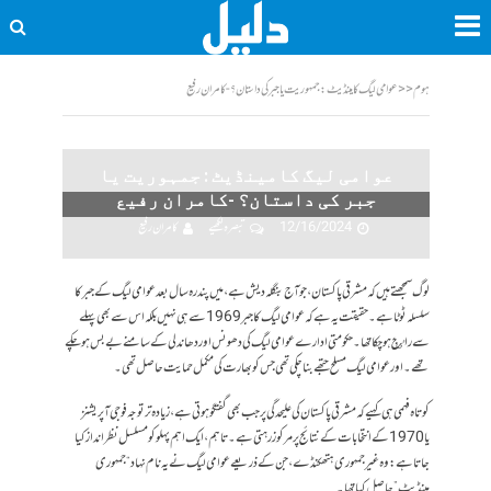
ہوم
<<
عوامی لیگ کامینڈیٹ : جمہوریت یا جبر کی داستان؟ -کامران رفیع
عوامی لیگ کامینڈیٹ : جمہوریت یا
جبر کی داستان؟ -کامران رفیع
12/16/2024
تبصرہ لکھیے
کامران رفیع
لوگ سمجھتے ہیں کہ مشرقی پاکستان، جو آج بنگلہ دیش ہے، میں پندرہ سال بعد عوامی لیگ کے جبر کا
سلسلہ ٹوٹا ہے۔ حقیقت یہ ہے کہ عوامی لیگ کا جبر 1969 سے ہی نہیں بلکہ اس سے بھی پہلے
سے راٸج ہوچکا تھا۔ حکومتی ادارے عوامی لیگ کی دھونس اور دھاندلی کے سامنے بے بس ہو چکے
تھے۔ اور عوامی لیگ مسلح جتھے بنا چکی تھی جس کو بھارت کی مکمل حمایت حاصل تھی۔
کوتاہ فہمی ہی کہیے کہ مشرقی پاکستان کی علیحدگی پر جب بھی گفتگو ہوتی ہے، زیادہ تر توجہ فوجی آپریشنز
یا 1970 کے انتخابات کے نتائج پر مرکوز رہتی ہے۔ تاہم، ایک اہم پہلو کو مسلسل نظر انداز کیا
جاتا ہے: وہ غیر جمہوری ہتھکنڈے، جن کے ذریعے عوامی لیگ نے یہ نام نہاد “جمہوری
مینڈیٹ” حاصل کیا تھا۔