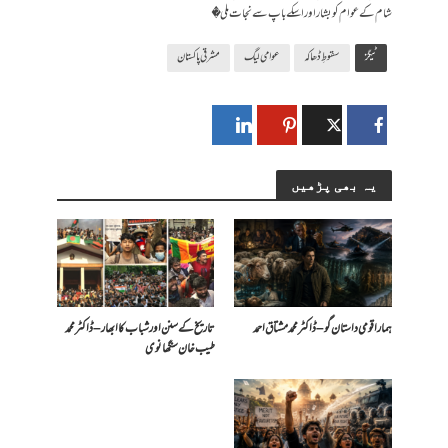
شام کے عوام کو بشار اور اسکے باپ سے نجات ملی�
ٹیگز
سقوطِ ڈھاکہ
عوامی لیگ
مشرقی پاکستان
یہ بھی پڑھیں
ہمارا قومی داستان گو – ڈاکٹر محمد مشتاق احمد
تاریخ کے سنن اور شباب کا ابھار – ڈاکٹر محمد
طیب خان سنگھانوی