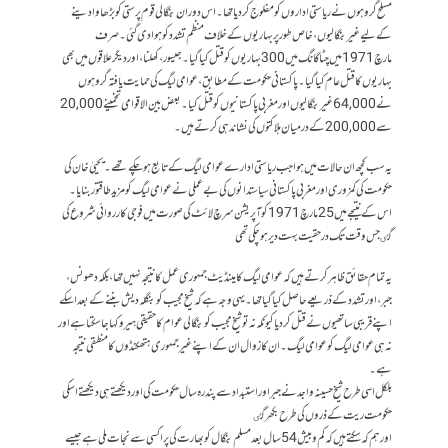
مسلح گروہوں نے ریاستی اداروں کو مفلوج کر دیا تھا۔ اس دوران بنگالی قوم پرستی کو بڑھاوا دینے
کے لیے غیر بنگالیوں، خاص طور پر بہاریوں کے خلاف منظم تشدد کو ہوا دی گئی۔ صرف
مارچ 1971 میں چٹاگانگ میں 300 بہاریوں کو قتل کیا گیا۔ جیسور، کھلنا، اور دیگر علاقوں میں بھی
بہاریوں کا قتل عام کیا گیا۔ پاکستانی حکومت کے مطابق، عوامی لیگ کی حمایت یافتہ گروہوں
نے 64,000 غیر بنگالیوں اور مغربی پاکستانیوں کو قتل کیا۔ بعض بین الاقوامی تخمینے 20,000
سے 200,000 کے درمیان ہلاکتوں کی نشاندہی کرتے ہیں۔
یہ سب کچھ ان حالات میں ہوا جب ریاستی ادارے عوامی لیگ کے تابع ہو چکے تھے۔ یحییٰ خان کی
حکومت کی کمزوری اور مغربی پاکستانی سیاستدانوں کی بے عملی نے عوامی لیگ کو مزید طاقتور بنایا۔
اس کے نتیجے میں 25 مارچ 1971 کو آپریشن سرچ لائٹ کی صورت میں فوجی کارروائی شروع کی
گٸ جس وقت تک درحقیت بہت دیر ہو چکی تھی
یہ تمام حقائق ظاہر کرتے ہیں کہ عوامی لیگ کا مینڈیٹ جمہوری عمل کا نتیجہ نہیں تھا، بلکہ دھونس،
جبر، اور تشدد کے ذریعے حاصل کیا گیا تھا۔ یہی وجہ ہے کہ شیخ مجیب کو بنگلہ دیش بننے کے بعد اسکے
اپنے قریبی ساتھیوں نے قتل کردیا کیونکہ نہ تو شیخ مجیب کو بنگالی عوام کا حقیقی ہیرو کہا جا سکتا ہے اور
نہ ہی عوامی لیگ کو عوامی لیگ۔ ان کا زوال ان کے اپنے غیر جمہوری ہتھکنڈوں کا منطقی نتیجہ
ہے۔
بلکل اسی طرح شیخ حسینہ واجد نے جبر اور استبداد سے پندرہ سال حکومت کی اور دیکھتے ہی دیکھتے اسکی
حکومت ریت کے ذروں کی طرح بکھر گٸ
اور ہم کہ سکتے ہیں کہ کم و بیش 54 سال بعد مسلم بنگال کو بھارت کی پراکسی سے نجات ملی ہے جیسے