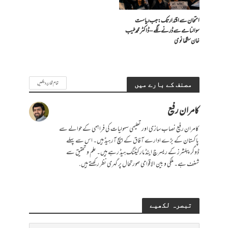
امتحان سے اقتدار تک: جب ریاست
سوالنامے سے ڈرنے لگے – ڈاکٹر محمد طیب
خان سنگھانوی
تمام تحاریر دیکھیں
مصنف کے بارے میں
کامران رفیع
کامران رفیع نصاب سازی اور تعلیمی سہولیات کی فراہمی کے حوالے سے
پاکستان کے بڑے ادارے آفاق کے ایچ آر ہیڈ ہیں۔ اس سے پہلے
ڈوگر پبلشرز کے ریسرچ اینڈ مارکیٹنگ ہیڈ رہے ہیں۔ علم و تحقیق سے
شغف ہے۔ ملکی و بین الاقوامی صورتحال پر گہری نظر رکھتے ہیں.
تبصرہ لکھیے