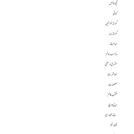
کچھ خاص
کہانی
گوشہ خواتین
گوشہ ہند
مباحث
مذاہب عالم
مشرق وسطی
معاشرت
معلومات
منتخب کالم
میڈیا واچ
نئے لکھاری
نقطہ نظر