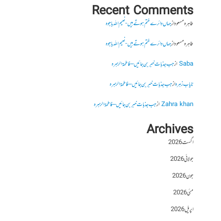
Recent Comments
طاہرہ مسعود
از
جہاں دائرے ختم ہوتے ہیں- نعیم اللہ باجوہ
طاہرہ مسعود
از
جہاں دائرے ختم ہوتے ہیں- نعیم اللہ باجوہ
Saba
از
جب جذبات خبر بن جائیں – فاطمۃالزہرہ
نایاب زہرہ
از
جب جذبات خبر بن جائیں – فاطمۃالزہرہ
Zahra khan
از
جب جذبات خبر بن جائیں – فاطمۃالزہرہ
Archives
اگست 2026
جولائی 2026
جون 2026
مئی 2026
اپریل 2026