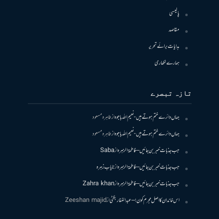
پالیسی
مقاصد
ہدایات برائے تحریر
ہمارے لکھاری
تازہ تبصرے
جہاں دائرے ختم ہوتے ہیں- نعیم اللہ باجوہ
از
طاہرہ مسعود
جہاں دائرے ختم ہوتے ہیں- نعیم اللہ باجوہ
از
طاہرہ مسعود
جب جذبات خبر بن جائیں – فاطمۃالزہرہ
از
Saba
جب جذبات خبر بن جائیں – فاطمۃالزہرہ
از
نایاب زہرہ
جب جذبات خبر بن جائیں – فاطمۃالزہرہ
از
Zahra khan
اس خاندان کا اصل مجرم کون! – عبدالغفار بگٹی
از
Zeeshan majid