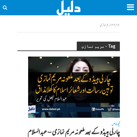
ہوم
<<
مریم نمازی
Tag - مریم نمازی
کچھ خاص
چارلی ہیبڈو کے بعد ملعونہ مریم نمازی – عبدالسلام