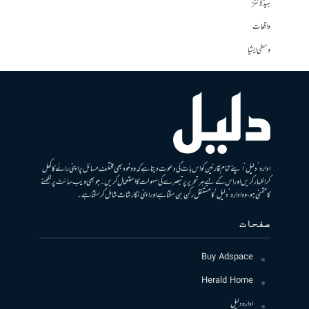
ہیڈلائنز
واقعات
وسطی ایشیا
ادارہ ’دلیل‘ اپنے تمام قارئین کو اس بات کی دعوت دیتا ہے کہ وہ خود بھی مختلف مسائل پر اپنی رائے کا کھل
کر اظہار کریں اور اس کے لیے ہر تحریر پر تبصرے کی سہولت کا استعمال کریں۔ جو بھی ویب سائٹ پر لکھنے
کا متمنی ہو، وہ ادارہ ’دلیل‘ کا مستقل رکن بن سکتا ہے اور اپنی نگارشات شامل کرسکتا ہے۔
صفحات
Buy Adspace
Herald Home
ادارہ دلیل