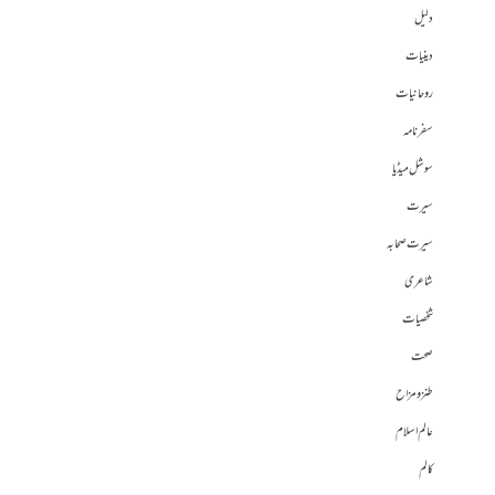
دلیل
دینیات
روحانیات
سفرنامہ
سوشل میڈیا
سیرت
سیرت صحابہ
شاعری
شخصیات
صحت
طنز و مزاح
عالم اسلام
کالم