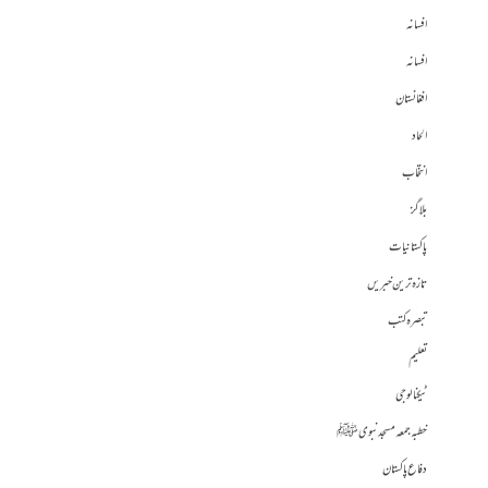
افسانہ
افسانہ
افغانستان
الحاد
انتخاب
بلاگز
پاکستانیات
تازہ ترین خبریں
تبصرہ کتب
تعلیم
ٹیکنالوجی
خطبہ جمعہ مسجد نبوی ﷺ
دفاع پاکستان