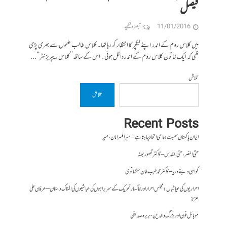
فیصل
11/01/2016
تبصرہ لکھیے
میں کلاس روم کے اندر اپنے لیکچر کا انتظار کر رہا تھا۔ کلاس طالب علموں سے بھری پڑی
تھی کہ ایک خاتون کلاس روم کے اندر داخل ہوئی۔ اس کے ساتھ ’’کلاس ریپریزنٹر‘‘...
تلاش
تلاش
Recent Posts
ایران پاکستان سمیت دفاعی اتحاد چاہتا ہے – میر افسر امان،میر
حتی النصر ، حتی القدس – ڈاکٹر تصور بھٹہ
گواہی دیتے دریا – ڈاکٹر محمد طیب خان سنگھانوی
احراریوں کی عیاشیاں : مجلس احرار اور خاکسار تحریک کے سربراہوں کی عیاشیوں کی المناک داستان – عرفان علی
عزیز
موبائل فون اور بزرگ والدین- بریرہ صدیقی