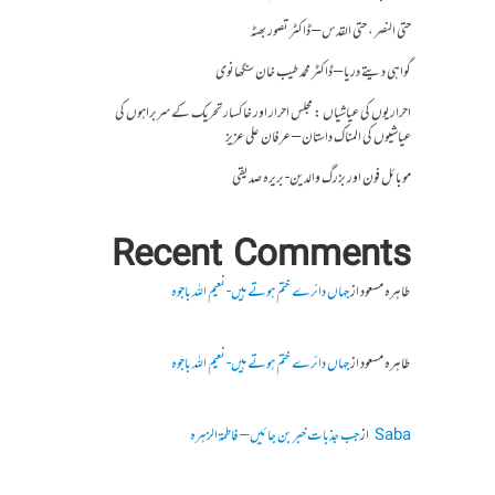
حتی النصر ، حتی القدس – ڈاکٹر تصور بھٹہ
گواہی دیتے دریا – ڈاکٹر محمد طیب خان سنگھانوی
احراریوں کی عیاشیاں : مجلس احرار اور خاکسار تحریک کے سربراہوں کی
عیاشیوں کی المناک داستان – عرفان علی عزیز
موبائل فون اور بزرگ والدین- بریرہ صدیقی
Recent Comments
طاہرہ مسعود
از
جہاں دائرے ختم ہوتے ہیں- نعیم اللہ باجوہ
طاہرہ مسعود
از
جہاں دائرے ختم ہوتے ہیں- نعیم اللہ باجوہ
Saba
از
جب جذبات خبر بن جائیں – فاطمۃالزہرہ