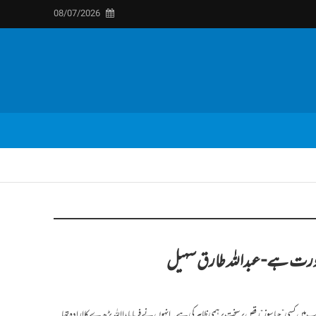
08/07/2026
ورت ہے- عبداللہ طارق سہیل
میں کسی ”حیاسوز“ رقص پر سخت برہمی ظاہر کی ہے۔ ا نہوں نے فرمایا، ا اللہ پڑھ ے کا ارادہ تھا