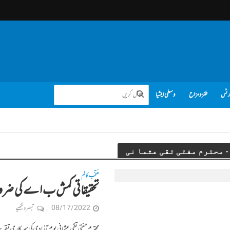
رٹس
طنز و مزاح
وسطی ایشیا
منتخب کالم
تحقیقاتی کمش ب ا ے کی ضر
08/17/2022
تبصرہ لکھیے
محترم مفتی تقی عثما نی یوم آزادی کی سرکاری تقریب 