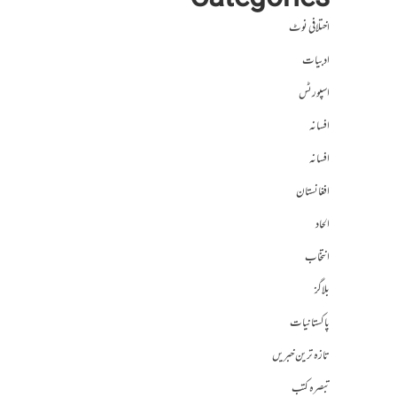
Categories
اختلافی نوٹ
ادبیات
اسپورٹس
افسانہ
افسانہ
افغانستان
الحاد
انتخاب
بلاگز
پاکستانیات
تازہ ترین خبریں
تبصرہ کتب