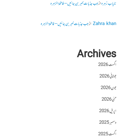
نایاب زہرہ
از
جب جذبات خبر بن جائیں – فاطمۃالزہرہ
Zahra khan
از
جب جذبات خبر بن جائیں – فاطمۃالزہرہ
Archives
اگست 2026
جولائی 2026
جون 2026
مئی 2026
اپریل 2026
دسمبر 2025
اگست 2025