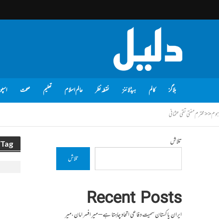
بلاگز
کالم
ہیڈلائنز
نقطہ نظر
عالم اسلام
تعلیم
صحت
اسپو
ہوم
<<
محترم مفتی تقی عثما نی
تلاش
Tag - محترم مفتی تقی عثما نی
تلاش
Recent Posts
ایران پاکستان سمیت دفاعی اتحاد چاہتا ہے – میر افسر امان،میر