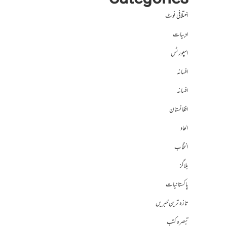
Categories
اختلافی نوٹ
ادبیات
اسپورٹس
افسانہ
افسانہ
افغانستان
الحاد
انتخاب
بلاگز
پاکستانیات
تازہ ترین خبریں
تبصرہ کتب