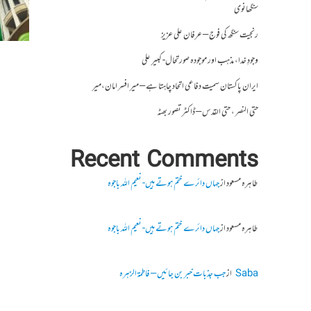
سنگھانوی
رنجیت سنگھ کی فوج – عرفان علی عزیز
وجودِ خدا، مذہب اور موجودہ صورتحال- کبیر علی
ایران پاکستان سمیت دفاعی اتحاد چاہتا ہے – میر افسر امان،میر
حتی النصر ، حتی القدس – ڈاکٹر تصور بھٹہ
Recent Comments
طاہرہ مسعود
از
جہاں دائرے ختم ہوتے ہیں- نعیم اللہ باجوہ
طاہرہ مسعود
از
جہاں دائرے ختم ہوتے ہیں- نعیم اللہ باجوہ
Saba
از
جب جذبات خبر بن جائیں – فاطمۃالزہرہ