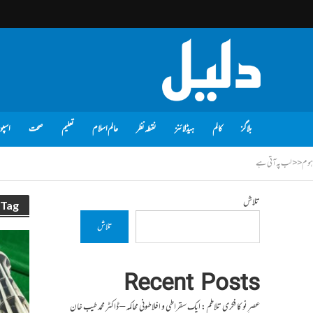
بلاگز
کالم
ہیڈلائنز
نقطہ نظر
عالم اسلام
تعلیم
صحت
اسپو
ہوم
<<
لب پہ آتی ہے
تلاش
Tag - لب پہ آتی ہے
تلاش
Recent Posts
عصرِ نو کا فکری تلاطم: ایک سقراطی و افلاطونی محاکمہ – ڈاکٹر محمد طیب خان