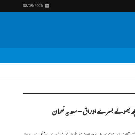
08/08/2026
چھ بھولے بسرے اوراق – سعدیہ نعمان
لی گراؤنڈ میں قطاریں باندھے ہم سب اپنے دھیان پڑھتے چلے جاتے۔ *لپےےے آتیی ہےے دعاا