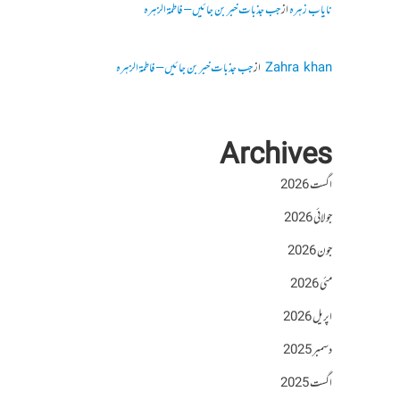
نایاب زہرہ
از
جب جذبات خبر بن جائیں – فاطمۃالزہرہ
Zahra khan
از
جب جذبات خبر بن جائیں – فاطمۃالزہرہ
Archives
اگست 2026
جولائی 2026
جون 2026
مئی 2026
اپریل 2026
دسمبر 2025
اگست 2025