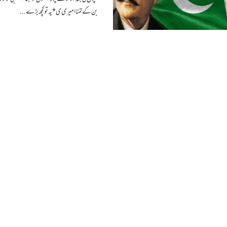
بن کے تمناا میری ی * یہ تو کچھ بڑے...