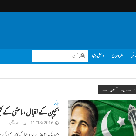
رٹس
طنز و مزاح
وسطی ایشیا
بلاگز
بچپن کے اقبال، ماضی کے ک
11/13/2016
تبصرہ لکھیے
بچوں کی بلند آواز سے پورا سکول گونجتا، اسمب