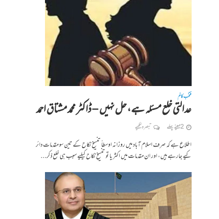
منتخب کالم
عدالتی خلع مسئلہ ہے، حل نہیں – ڈاکٹر محمد مشتاق احمد
2 مہینے پہلے
تبصرہ لکھیے
اطلاع ہے کہ صرف اسلام آباد میں روزانہ اوسطاً تنسیخِ نکاح کے تین سو مقدمات دائر
کیے جارہے ہیں، اور ان مقدمات میں اکثر یا تو تنسیخِ نکاح کیلیے سبب ہی خلع ذکر...