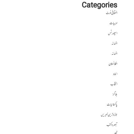
Categories
اختلافی نوٹ
ادبیات
اسپورٹس
افسانہ
افسانہ
افغانستان
الحاد
انتخاب
بلاگز
پاکستانیات
تازہ ترین خبریں
تبصرہ کتب