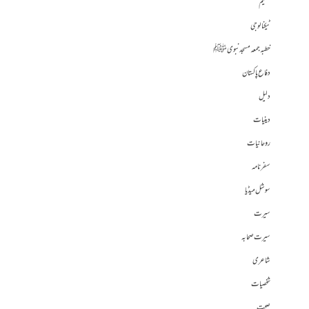
تعلیم
ٹیکنالوجی
خطبہ جمعہ مسجد نبوی ﷺ
دفاع پاکستان
دلیل
دینیات
روحانیات
سفرنامہ
سوشل میڈیا
سیرت
سیرت صحابہ
شاعری
شخصیات
صحت