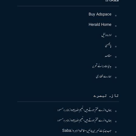
Buy Adspace
Herald Home
ادارہ دلیل
پالیسی
مقاصد
ہدایات برائے تحریر
ہمارے لکھاری
تازہ تبصرے
جہاں دائرے ختم ہوتے ہیں- نعیم اللہ باجوہ
از
طاہرہ مسعود
جہاں دائرے ختم ہوتے ہیں- نعیم اللہ باجوہ
از
طاہرہ مسعود
جب جذبات خبر بن جائیں – فاطمۃالزہرہ
از
Saba