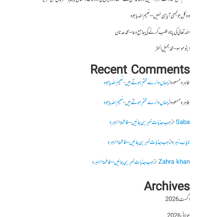
وہ کل جو کبھی آیا ہی نہیں – نعیم اللہ باجوہ
اللہ تعالیٰ کی پناہ طلب کرنے کی جامع دعا – محمد عدنان
ایٹوموسو – محمد جمیل اختر
Recent Comments
طاہرہ مسعود
از
جہاں دائرے ختم ہوتے ہیں- نعیم اللہ باجوہ
طاہرہ مسعود
از
جہاں دائرے ختم ہوتے ہیں- نعیم اللہ باجوہ
Saba
از
جب جذبات خبر بن جائیں – فاطمۃالزہرہ
نایاب زہرہ
از
جب جذبات خبر بن جائیں – فاطمۃالزہرہ
Zahra khan
از
جب جذبات خبر بن جائیں – فاطمۃالزہرہ
Archives
اگست 2026
جولائی 2026