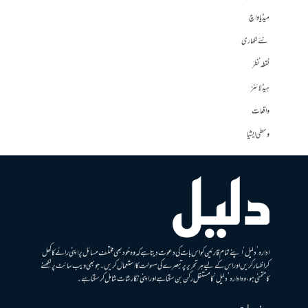
میڈیا واچ
نئے لکھاری
نقطہ نظر
ہیڈلائنز
واقعات
وسطی ایشیا
ادارہ ’دلیل‘ اپنے تمام قارئین کو اس بات کی دعوت دیتا ہے کہ وہ خود بھی مختلف مسائل پر اپنی رائے کا کھل
کر اظہار کریں اور اس کے لیے ہر تحریر پر تبصرے کی سہولت کا استعمال کریں۔ جو بھی ویب سائٹ پر لکھنے
کا متمنی ہو، وہ ادارہ ’دلیل‘ کا مستقل رکن بن سکتا ہے اور اپنی نگارشات شامل کرسکتا ہے۔
صفحات