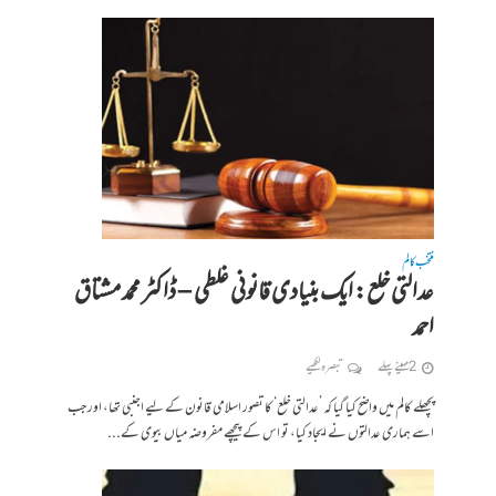
منتخب کالم
عدالتی خلع: ایک بنیادی قانونی غلطی – ڈاکٹر محمد مشتاق
احمد
2 مہینے پہلے
تبصرہ لکھیے
پچھلے کالم میں واضح کیا گیا کہ ’عدالتی خلع‘ کا تصور اسلامی قانون کے لیے اجنبی تھا، اور جب
اسے ہماری عدالتوں نے ایجاد کیا، تو اس کے پیچھے مفروضہ میاں بیوی کے...