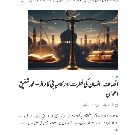
کی ہے، یہاں لوگوں کے پاس اختیارات ایک ’’مقدس امانت‘‘ کے طور پر ہیں جنھیں...
دینیات
انصاف، انسان کی فطرت اور کامیابی کا راز – محمد شفیق
اعوان
1 مہینہ پہلے
تبصرہ لکھیے
کائنات کا ذرہ ذرہ ایک حقیقت پر گواہ ہے کہ اس ساری دنیا کا خالق، مالک، رازق، رب
اور الہ صرف اور صرف اللّہ تعالیٰ ہے۔ آسمانوں کی وسعت، زمین کی تہیں، دن رات
کا...