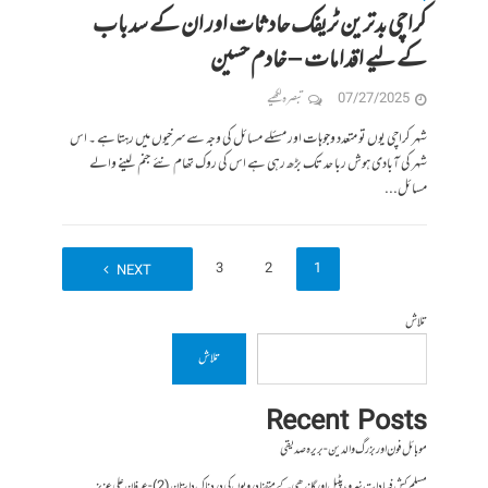
کراچی بدترین ٹریفک حادثات اور ان کے سد باب
کے لیے اقدامات – خادم حسین
07/27/2025
تبصرہ لکھیے
شہر کراچی یوں تو متعدد وجوہات اور مسئلے مسائل کی وجہ سے سرخیوں میں رہتا ہے ۔ اس
شہر کی آبادی ہوش ربا حد تک بڑھ رہی ہے اس کی روک تھام نئے جنم لینے والے
مسائل...
4
3
2
1
NEXT
تلاش
تلاش
Recent Posts
موبائل فون اور بزرگ والدین- بریرہ صدیقی
مسلم کش فسادات نہرو، پٹیل اور گاندھی کے متضاد رویوں کی درد ناک داستان (2)- عرفان علی عزیز