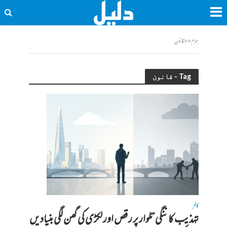
ہوم
<<
قانون
Tag - قانون
کالم
تہذیب کا ننگی تلوار پر رقص اور لکڑی کی گھن لگی بنیادیں