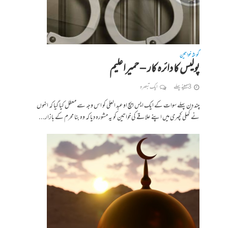
گوشہ خواتین
پولیس کا دائرہ کار – حمیراعلیم
3 مہینے پہلے
ایک تبصرہ
چند دن پہلے سوات کے ایک ایس ایچ او عبد العلی کو اس وجہ سے معطل کیا گیا کہ انہوں
نے کھلی کچہری میں اپنے علاقے کی خواتین کو یہ مشورہ دیا کہ وہ بنا محرم کے بازار...