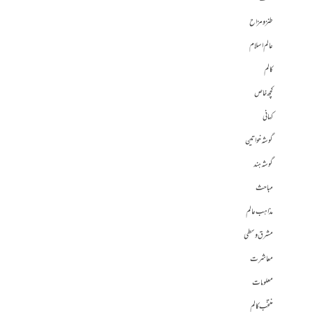
طنز و مزاح
عالم اسلام
کالم
کچھ خاص
کہانی
گوشہ خواتین
گوشہ ہند
مباحث
مذاہب عالم
مشرق وسطی
معاشرت
معلومات
منتخب کالم