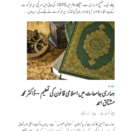
پہلے ایک تصحیح ضروری ہے۔ پچھلے کالم میں 1870ء کی دہائی میں امریکی سپریم کورٹ
کے چند نظائر کا حوالہ آیا تھا اور بتایا گیا تھا کہ سپریم کورٹ نے بینک کی رسیدوں...
دینیات
ہماری جامعات میں اسلامی قانون کی تعلیم – ڈاکٹر محمد
مشتاق احمد
1 مہینہ پہلے
تبصرہ لکھیے
ہمارے آئین کا کہنا ہے کہ پاکستان ’’اسلامی جمہوریہ‘‘ ہے، یہاں حاکمیتِ اعلیٰ اللہ تعالیٰ