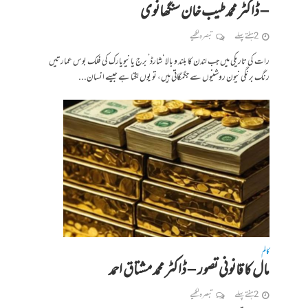
– ڈاکٹر محمد طیب خان سنگھانوی
2 ہفتے پہلے
تبصرہ لکھیے
رات کی تاریکی میں جب لندن کا بلند و بالا ‘شارڈ’ برج یا نیویارک کی فلک بوس عمارتیں
رنگ برنگی نیون روشنیوں سے جگمگاتی ہیں، تو یوں لگتا ہے جیسے انسان...
کالم
مال کا قانونی تصور – ڈاکٹر محمد مشتاق احمد
2 ہفتے پہلے
تبصرہ لکھیے