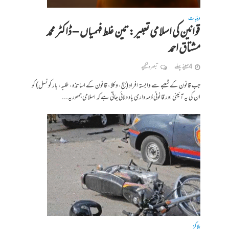
دینیات
قوانین کی اسلامی تعبیر: تین غلط فہمیاں – ڈاکٹر محمد
مشتاق احمد
4 مہینے پہلے
تبصرہ لکھیے
جب قانون کے شعبے سے وابستہ افراد (جج، وکلا، قانون کے اساتذہ، طلبہ، بار کونسل) کو
ان کی یہ آئینی اور قانونی ذمہ داری یاد دلائی جاتی ہے کہ اسلامی جمہوریہ...
بلاگز