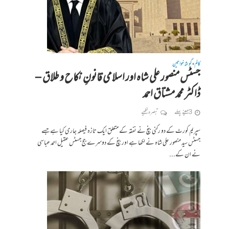
کالم
گوشہ خواتین
•
جسٹس منصور علی شاہ اور اسلامی قانونِ نکاح و طلاق –
ڈاکٹر محمد مشتاق احمد
3 مہینے پہلے
تبصرہ لکھیے
سپریم کورٹ کے دو رکنی بنچ نے نفقہ کے متعلق ایک تازہ فیصلہ جاری کیا ہے جسے
جسٹس سید منصور علی شاہ نے لکھا ہے اور بنچ کے دوسرے جج جسٹس عقیل احمد عباسی
نے ان کے...