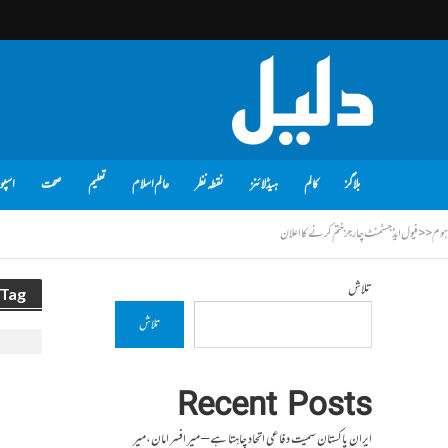
بلاگز
کالم
ہیڈلائنز
نقطہ نظر
عالم اسلام
تعلیم
صحت
اسپو
ہوم
<<
فیول ایڈجسٹمنٹ چارجز ختم کرنے کا اعلان
تلاش
Tag - فیول ایڈجسٹمنٹ چارجز ختم کرنے کا اعلا
تلاش
Recent Posts
ایران پاکستان سمیت دفاعی اتحاد چاہتا ہے – میر افسر امان،میر