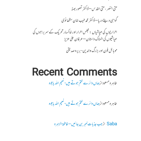
حتی النصر ، حتی القدس – ڈاکٹر تصور بھٹہ
گواہی دیتے دریا – ڈاکٹر محمد طیب خان سنگھانوی
احراریوں کی عیاشیاں : مجلس احرار اور خاکسار تحریک کے سربراہوں کی
عیاشیوں کی المناک داستان – عرفان علی عزیز
موبائل فون اور بزرگ والدین- بریرہ صدیقی
Recent Comments
طاہرہ مسعود
از
جہاں دائرے ختم ہوتے ہیں- نعیم اللہ باجوہ
طاہرہ مسعود
از
جہاں دائرے ختم ہوتے ہیں- نعیم اللہ باجوہ
Saba
از
جب جذبات خبر بن جائیں – فاطمۃالزہرہ