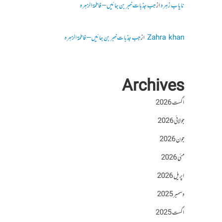
نایاب زہرہ
از
جب جذبات خبر بن جائیں – فاطمۃالزہرہ
Zahra khan
از
جب جذبات خبر بن جائیں – فاطمۃالزہرہ
Archives
اگست 2026
جولائی 2026
جون 2026
مئی 2026
اپریل 2026
دسمبر 2025
اگست 2025