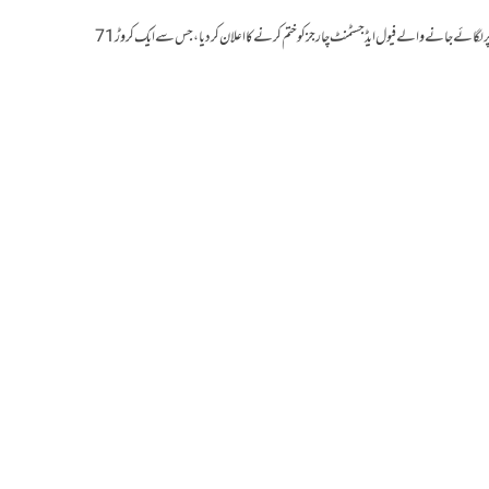
دوحہ: وزیراعظم شہباز شریف نے بجلی کے بلوں پر لگائے جانے والے فیول ایڈجسٹمنٹ چارجز کو ختم کرنے کا اعلان کردیا، جس سے ایک کروڑ 71