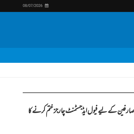
08/07/2026
ظم کا 1 کروڑ 71 لاکھ صارفین کے لیے فیول ایڈجسٹمنٹ چارجز ختم کرنے کا