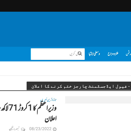
رٹس
طنز و مزاح
وسطی ایشیا
ن
تازہ ترین خبریں
وزیراع
اعلان
08/23/2022
تبصرہ لکھیے