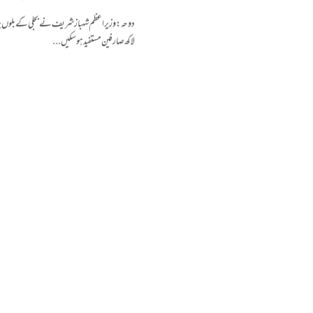
لاکھ صارفین مستفید ہوسکیں...