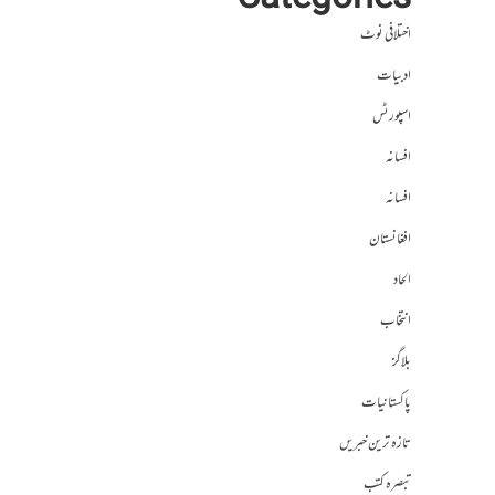
Categories
اختلافی نوٹ
ادبیات
اسپورٹس
افسانہ
افسانہ
افغانستان
الحاد
انتخاب
بلاگز
پاکستانیات
تازہ ترین خبریں
تبصرہ کتب