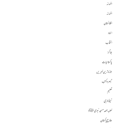
افسانہ
افسانہ
افغانستان
الحاد
انتخاب
بلاگز
پاکستانیات
تازہ ترین خبریں
تبصرہ کتب
تعلیم
ٹیکنالوجی
خطبہ جمعہ مسجد نبوی ﷺ
دفاع پاکستان