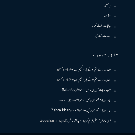
پالیسی
مقاصد
ہدایات برائے تحریر
ہمارے لکھاری
تازہ تبصرے
جہاں دائرے ختم ہوتے ہیں- نعیم اللہ باجوہ
از
طاہرہ مسعود
جہاں دائرے ختم ہوتے ہیں- نعیم اللہ باجوہ
از
طاہرہ مسعود
جب جذبات خبر بن جائیں – فاطمۃالزہرہ
از
Saba
جب جذبات خبر بن جائیں – فاطمۃالزہرہ
از
نایاب زہرہ
جب جذبات خبر بن جائیں – فاطمۃالزہرہ
از
Zahra khan
اس خاندان کا اصل مجرم کون! – عبدالغفار بگٹی
از
Zeeshan majid