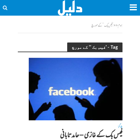
ہوم
<<
’فیس بک ‘‘ کے مورچ
Tag - ’فیس بک ‘‘ کے مورچ
بلاگز
فیس بک کے غازی – حامد تابانی