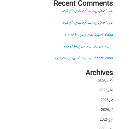
Recent Comments
طاہرہ مسعود
از
جہاں دائرے ختم ہوتے ہیں- نعیم اللہ باجوہ
طاہرہ مسعود
از
جہاں دائرے ختم ہوتے ہیں- نعیم اللہ باجوہ
Saba
از
جب جذبات خبر بن جائیں – فاطمۃالزہرہ
نایاب زہرہ
از
جب جذبات خبر بن جائیں – فاطمۃالزہرہ
Zahra khan
از
جب جذبات خبر بن جائیں – فاطمۃالزہرہ
Archives
اگست 2026
جولائی 2026
جون 2026
مئی 2026
اپریل 2026