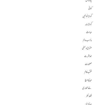
کچھ خاص
کہانی
گوشہ خواتین
گوشہ ہند
مباحث
مذاہب عالم
مشرق وسطی
معاشرت
معلومات
منتخب کالم
میڈیا واچ
نئے لکھاری
نقطہ نظر
ہیڈلائنز