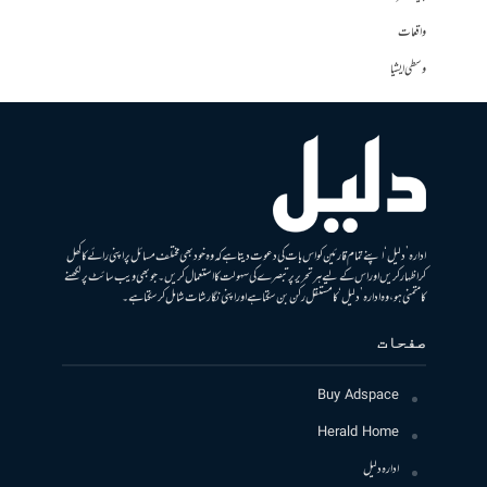
واقعات
وسطی ایشیا
ادارہ ’دلیل‘ اپنے تمام قارئین کو اس بات کی دعوت دیتا ہے کہ وہ خود بھی مختلف مسائل پر اپنی رائے کا کھل
کر اظہار کریں اور اس کے لیے ہر تحریر پر تبصرے کی سہولت کا استعمال کریں۔ جو بھی ویب سائٹ پر لکھنے
کا متمنی ہو، وہ ادارہ ’دلیل‘ کا مستقل رکن بن سکتا ہے اور اپنی نگارشات شامل کرسکتا ہے۔
صفحات
Buy Adspace
Herald Home
ادارہ دلیل