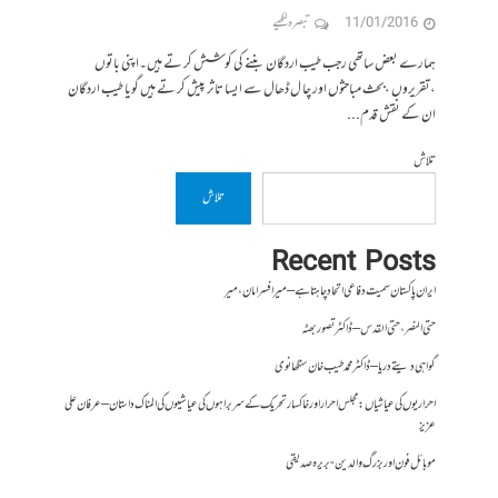
11/01/2016
تبصرہ لکھیے
ہمارے بعض ساتھی رجب طیب اردگان بننے کی کوشش کر تے ہیں۔اپنی باتوں
،تقریروں ،بحث مباحثوں اور چا ل ڈھال سے ایسا تاثر پیش کر تے ہیں گویا طیب اردگان
ان کے نقش قدم...
تلاش
تلاش
Recent Posts
ایران پاکستان سمیت دفاعی اتحاد چاہتا ہے – میر افسر امان،میر
حتی النصر ، حتی القدس – ڈاکٹر تصور بھٹہ
گواہی دیتے دریا – ڈاکٹر محمد طیب خان سنگھانوی
احراریوں کی عیاشیاں : مجلس احرار اور خاکسار تحریک کے سربراہوں کی عیاشیوں کی المناک داستان – عرفان علی
عزیز
موبائل فون اور بزرگ والدین- بریرہ صدیقی