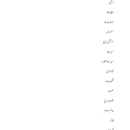
دلیل
دینیات
روحانیات
سفرنامہ
سوشل میڈیا
سیرت
سیرت صحابہ
شاعری
شخصیات
صحت
طنز و مزاح
عالم اسلام
کالم