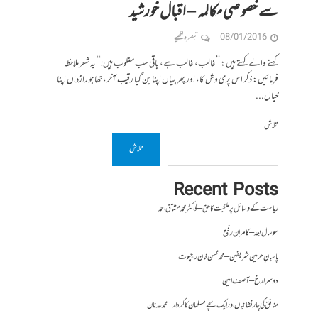
سے خصوصی مکالمہ – اقبال خورشید
08/01/2016
تبصرہ لکھیے
کہنے والے کہتے ہیں: ’’غالب، غالب ہے، باقی سب مغلوب ہیں!‘‘ یہ شعر ملاحظہ
فرمائیں: ذکر اس پری وش کا، اور پھر بیاں اپنا بن گیا رقیب آخر، تھا جو رازداں اپنا
خیال...
تلاش
تلاش
Recent Posts
ریاست کے وسائل پر ملکیت کا حق – ڈاکٹر محمد مشتاق احمد
سو سال بعد – کامران رفیع
پاسبانِ حرمین شریفین – محمد محسن خان راجپوت
دوسرا رخ – آصف امین
منافق کی چار نشانیاں اور ایک سچے مسلمان کا کردار – محمد عدنان