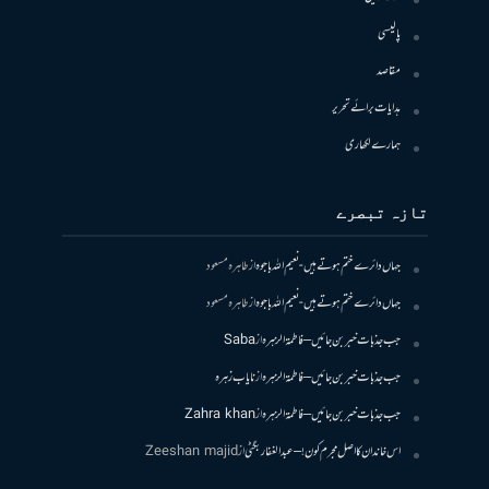
پالیسی
مقاصد
ہدایات برائے تحریر
ہمارے لکھاری
تازہ تبصرے
جہاں دائرے ختم ہوتے ہیں- نعیم اللہ باجوہ
از
طاہرہ مسعود
جہاں دائرے ختم ہوتے ہیں- نعیم اللہ باجوہ
از
طاہرہ مسعود
جب جذبات خبر بن جائیں – فاطمۃالزہرہ
از
Saba
جب جذبات خبر بن جائیں – فاطمۃالزہرہ
از
نایاب زہرہ
جب جذبات خبر بن جائیں – فاطمۃالزہرہ
از
Zahra khan
اس خاندان کا اصل مجرم کون! – عبدالغفار بگٹی
از
Zeeshan majid