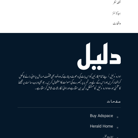
نقطہ نظر
ہیڈلائنز
واقعات
ادارہ ’دلیل‘ اپنے تمام قارئین کو اس بات کی دعوت دیتا ہے کہ وہ خود بھی مختلف مسائل پر اپنی رائے کا کھل
کر اظہار کریں اور اس کے لیے ہر تحریر پر تبصرے کی سہولت کا استعمال کریں۔ جو بھی ویب سائٹ پر لکھنے
کا متمنی ہو، وہ ادارہ ’دلیل‘ کا مستقل رکن بن سکتا ہے اور اپنی نگارشات شامل کرسکتا ہے۔
صفحات
Buy Adspace
Herald Home
ادارہ دلیل