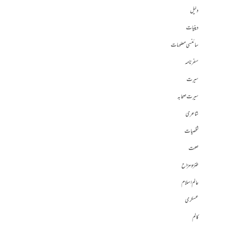
دلیل
دینیات
سائنسی معلومات
سفرنامہ
سیرت
سیرت صحابہ
شاعری
شخصیات
صحت
طنز و مزاح
عالم اسلام
عسکری
کالم