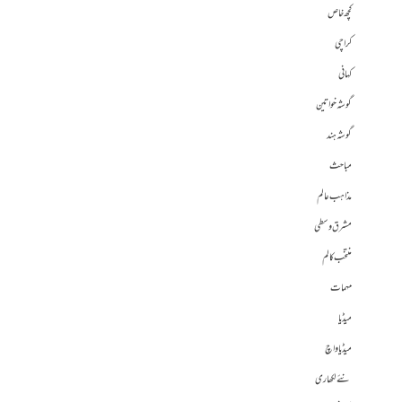
کچھ خاص
کراچی
کہانی
گوشہ خواتین
گوشہ ہند
مباحث
مذاہب عالم
مشرق وسطی
منتخب کالم
مہمات
میڈیا
میڈیا واچ
نئے لکھاری