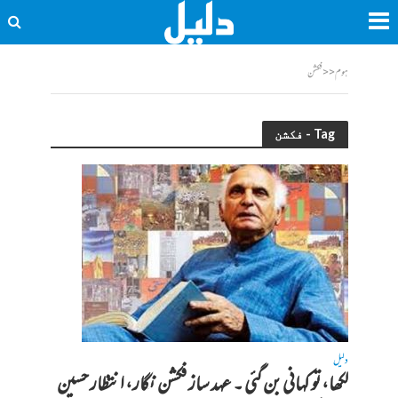
ہوم
<<
فکشن
Tag - فکشن
دلیل
لکھا، تو کہانی بن گئی ۔ عہد ساز فکشن نگار، انتظار حسین