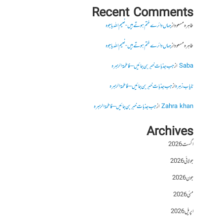
Recent Comments
طاہرہ مسعود
از
جہاں دائرے ختم ہوتے ہیں- نعیم اللہ باجوہ
طاہرہ مسعود
از
جہاں دائرے ختم ہوتے ہیں- نعیم اللہ باجوہ
Saba
از
جب جذبات خبر بن جائیں – فاطمۃالزہرہ
نایاب زہرہ
از
جب جذبات خبر بن جائیں – فاطمۃالزہرہ
Zahra khan
از
جب جذبات خبر بن جائیں – فاطمۃالزہرہ
Archives
اگست 2026
جولائی 2026
جون 2026
مئی 2026
اپریل 2026