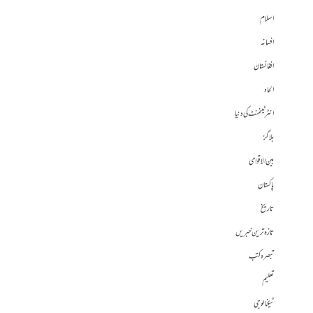
اسلام
افسانہ
افغانستان
الحاد
انٹرٹینمنٹ کی دنیا
بلاگز
بین الاقوامی
پاکستان
تاریخ
تازہ ترین خبریں
تبصرہ کتب
تعلیم
ٹیکنالوجی