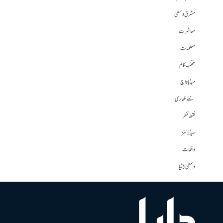
مشرق وسطی
معاشرت
معلومات
منتخب کالم
میڈیا واچ
نئے لکھاری
نقطہ نظر
ہیڈلائنز
واقعات
وسطی ایشیا