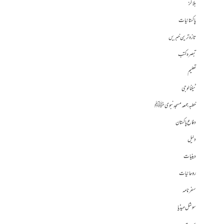
بلاگز
پاکستانیات
تازہ ترین خبریں
تبصرہ کتب
تعلیم
ٹیکنالوجی
خطبہ جمعہ مسجد نبوی ﷺ
دفاع پاکستان
دلیل
دینیات
روحانیات
سفرنامہ
سوشل میڈیا