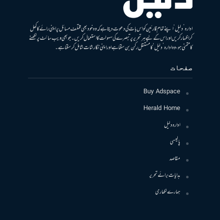
ادارہ ’دلیل‘ اپنے تمام قارئین کو اس بات کی دعوت دیتا ہے کہ وہ خود بھی مختلف مسائل پر اپنی رائے کا کھل
کر اظہار کریں اور اس کے لیے ہر تحریر پر تبصرے کی سہولت کا استعمال کریں۔ جو بھی ویب سائٹ پر لکھنے
کا متمنی ہو، وہ ادارہ ’دلیل‘ کا مستقل رکن بن سکتا ہے اور اپنی نگارشات شامل کرسکتا ہے۔
صفحات
Buy Adspace
Herald Home
ادارہ دلیل
پالیسی
مقاصد
ہدایات برائے تحریر
ہمارے لکھاری