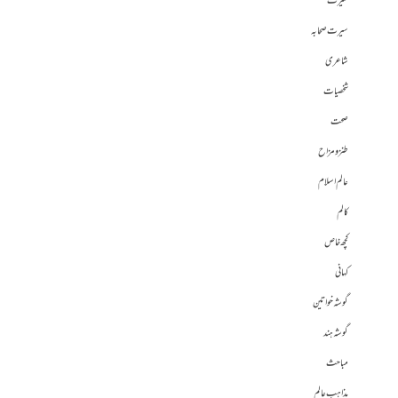
سیرت
سیرت صحابہ
شاعری
شخصیات
صحت
طنز و مزاح
عالم اسلام
کالم
کچھ خاص
کہانی
گوشہ خواتین
گوشہ ہند
مباحث
مذاہب عالم