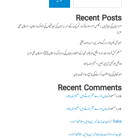
تلاش
Recent Posts
احراریوں کی عیاشیاں : مجلس احرار اور خاکسار تحریک کے سربراہوں کی عیاشیوں کی المناک داستان – عرفان علی
عزیز
موبائل فون اور بزرگ والدین- بریرہ صدیقی
مسلم کش فسادات نہرو، پٹیل اور گاندھی کے متضاد رویوں کی درد ناک داستان (2)- عرفان علی عزیز
وہ کل جو کبھی آیا ہی نہیں – نعیم اللہ باجوہ
اللہ تعالیٰ کی پناہ طلب کرنے کی جامع دعا – محمد عدنان
Recent Comments
طاہرہ مسعود
از
جہاں دائرے ختم ہوتے ہیں- نعیم اللہ باجوہ
طاہرہ مسعود
از
جہاں دائرے ختم ہوتے ہیں- نعیم اللہ باجوہ
Saba
از
جب جذبات خبر بن جائیں – فاطمۃالزہرہ
نایاب زہرہ
از
جب جذبات خبر بن جائیں – فاطمۃالزہرہ