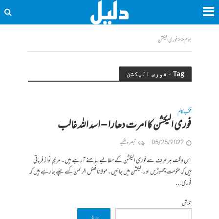
ہوم
<<
فوری الیکشن
Tag - فوری الیکشن
منتخب کالم
فوری الیکشن کا امرت دھارا – اسد اللہ غالب
05/25/2022
تبصرہ لکھیے
اس وقت ہر طرف سے فوری الیکشن کے مطالبے سامنے آرہے ہیں۔ مریم نواز فرماتی
ہیں کہ حکومت چھوڑیں اور الیکشن میں جائیں۔ مولانا فضل الرحمن کہے چلے جارہے ہیں کہ
فوری...
تلاش