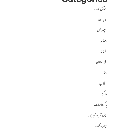
Categories
اختلافی نوٹ
ادبیات
اسپورٹس
افسانہ
افسانہ
افغانستان
الحاد
انتخاب
بلاگز
پاکستانیات
تازہ ترین خبریں
تبصرہ کتب