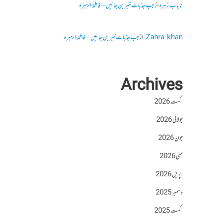
نایاب زہرہ
از
جب جذبات خبر بن جائیں – فاطمۃالزہرہ
Zahra khan
از
جب جذبات خبر بن جائیں – فاطمۃالزہرہ
Archives
اگست 2026
جولائی 2026
جون 2026
مئی 2026
اپریل 2026
دسمبر 2025
اگست 2025