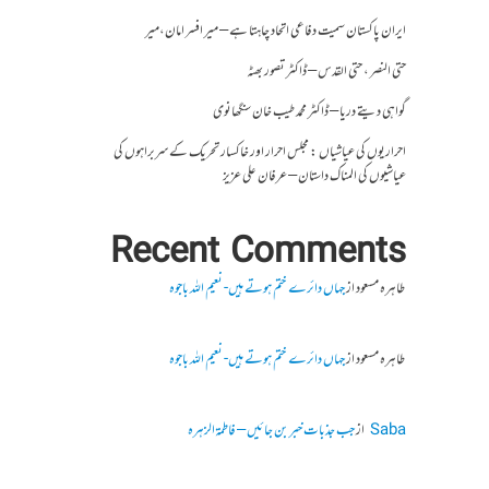
ایران پاکستان سمیت دفاعی اتحاد چاہتا ہے – میر افسر امان،میر
حتی النصر ، حتی القدس – ڈاکٹر تصور بھٹہ
گواہی دیتے دریا – ڈاکٹر محمد طیب خان سنگھانوی
احراریوں کی عیاشیاں : مجلس احرار اور خاکسار تحریک کے سربراہوں کی
عیاشیوں کی المناک داستان – عرفان علی عزیز
Recent Comments
طاہرہ مسعود
از
جہاں دائرے ختم ہوتے ہیں- نعیم اللہ باجوہ
طاہرہ مسعود
از
جہاں دائرے ختم ہوتے ہیں- نعیم اللہ باجوہ
Saba
از
جب جذبات خبر بن جائیں – فاطمۃالزہرہ