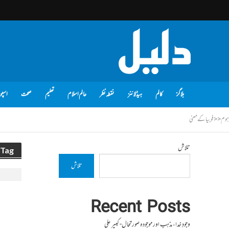
بلاگز
کالم
ہیڈلائنز
نقطہ نظر
عالم اسلام
تعلیم
صحت
اسپو
ہوم
<<
فوبیا کے معنی
تلاش
Tag - فوبیا کے معنی
تلاش
Recent Posts
وجودِ خدا، مذہب اور موجودہ صورتحال- کبیر علی