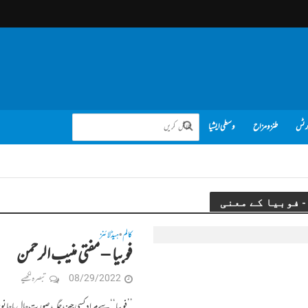
رٹس
طنز و مزاح
وسطی ایشیا
کالم
ہیڈلائنز
•
فوبیا – مفتی منیب الرحمن
08/29/2022
تبصرہ لکھیے
’’فوبیا‘‘ سے مراد کسی چیز ، جگہ ، صورتِ حال یا ج