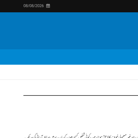
08/08/2026
انور سے غیر معمولی خوف کا لاحق ہونا، جب کوئی شخص کسی چیز کے بارے میں مبالغہ آرائی کی حد تک