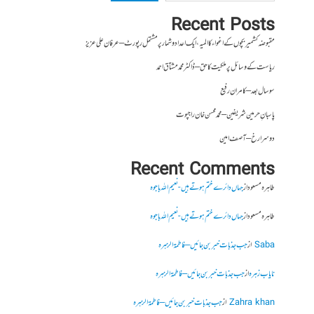
Recent Posts
مقبوضہ کشمیر بچوں کے اغواء کا المیہ، ایک اعداد و شمار پر مشتمل رپورٹ – عرفان علی عزیز
ریاست کے وسائل پر ملکیت کا حق – ڈاکٹر محمد مشتاق احمد
سو سال بعد – کامران رفیع
پاسبانِ حرمین شریفین – محمد محسن خان راجپوت
دوسرا رخ – آصف امین
Recent Comments
طاہرہ مسعود
از
جہاں دائرے ختم ہوتے ہیں- نعیم اللہ باجوہ
طاہرہ مسعود
از
جہاں دائرے ختم ہوتے ہیں- نعیم اللہ باجوہ
Saba
از
جب جذبات خبر بن جائیں – فاطمۃالزہرہ
نایاب زہرہ
از
جب جذبات خبر بن جائیں – فاطمۃالزہرہ
Zahra khan
از
جب جذبات خبر بن جائیں – فاطمۃالزہرہ