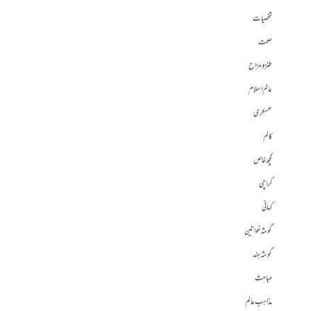
شخصیات
صحت
طنز و مزاح
عالم اسلام
عسکری
کالم
کچھ خاص
کراچی
کہانی
گوشہ خواتین
گوشہ ہند
مباحث
مذاہب عالم