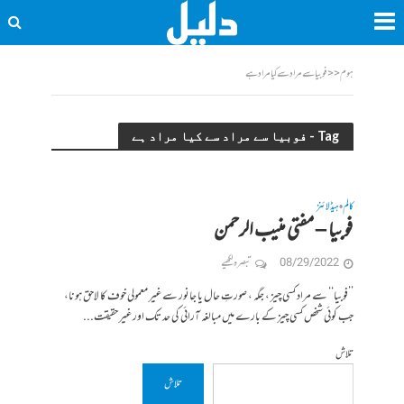
ہوم
<<
فوبیا سے مراد سے کیا مراد ہے
Tag - فوبیا سے مراد سے کیا مراد ہے
کالم
ہیڈلائنز
•
فوبیا – مفتی منیب الرحمن
08/29/2022
تبصرہ لکھیے
’’فوبیا‘‘ سے مراد کسی چیز ، جگہ ، صورتِ حال یا جانور سے غیر معمولی خوف کا لاحق ہونا،
جب کوئی شخص کسی چیز کے بارے میں مبالغہ آرائی کی حد تک اور غیر حقیقت...
تلاش
تلاش