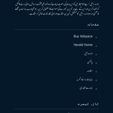
ادارہ ’دلیل‘ اپنے تمام قارئین کو اس بات کی دعوت دیتا ہے کہ وہ خود بھی مختلف مسائل پر اپنی رائے کا کھل
کر اظہار کریں اور اس کے لیے ہر تحریر پر تبصرے کی سہولت کا استعمال کریں۔ جو بھی ویب سائٹ پر لکھنے
کا متمنی ہو، وہ ادارہ ’دلیل‘ کا مستقل رکن بن سکتا ہے اور اپنی نگارشات شامل کرسکتا ہے۔
صفحات
Buy Adspace
Herald Home
ادارہ دلیل
پالیسی
مقاصد
ہدایات برائے تحریر
ہمارے لکھاری
تازہ تبصرے