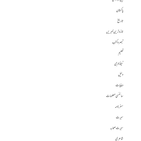
پاکستان
تاریخ
تازہ ترین خبریں
تبصرہ کتب
تعلیم
ٹیکنالوجی
دلیل
دینیات
سائنسی معلومات
سفرنامہ
سیرت
سیرت صحابہ
شاعری