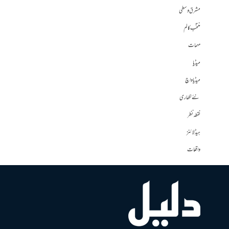
مشرق وسطی
منتخب کالم
مہمات
میڈیا
میڈیا واچ
نئے لکھاری
نقطہ نظر
ہیڈلائنز
واقعات