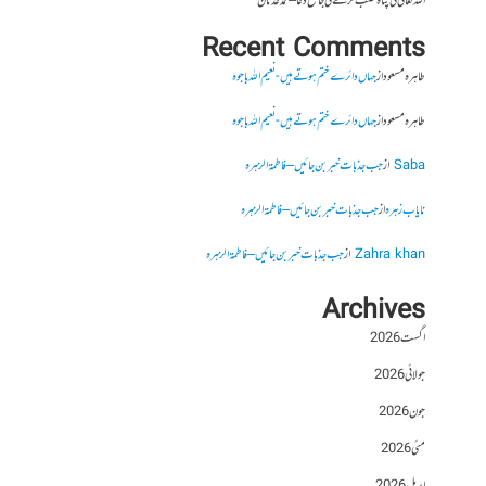
اللہ تعالیٰ کی پناہ طلب کرنے کی جامع دعا – محمد عدنان
Recent Comments
طاہرہ مسعود
از
جہاں دائرے ختم ہوتے ہیں- نعیم اللہ باجوہ
طاہرہ مسعود
از
جہاں دائرے ختم ہوتے ہیں- نعیم اللہ باجوہ
Saba
از
جب جذبات خبر بن جائیں – فاطمۃالزہرہ
نایاب زہرہ
از
جب جذبات خبر بن جائیں – فاطمۃالزہرہ
Zahra khan
از
جب جذبات خبر بن جائیں – فاطمۃالزہرہ
Archives
اگست 2026
جولائی 2026
جون 2026
مئی 2026