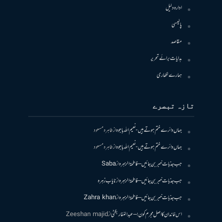
ادارہ دلیل
پالیسی
مقاصد
ہدایات برائے تحریر
ہمارے لکھاری
تازہ تبصرے
جہاں دائرے ختم ہوتے ہیں- نعیم اللہ باجوہ
از
طاہرہ مسعود
جہاں دائرے ختم ہوتے ہیں- نعیم اللہ باجوہ
از
طاہرہ مسعود
جب جذبات خبر بن جائیں – فاطمۃالزہرہ
از
Saba
جب جذبات خبر بن جائیں – فاطمۃالزہرہ
از
نایاب زہرہ
جب جذبات خبر بن جائیں – فاطمۃالزہرہ
از
Zahra khan
اس خاندان کا اصل مجرم کون! – عبدالغفار بگٹی
از
Zeeshan majid