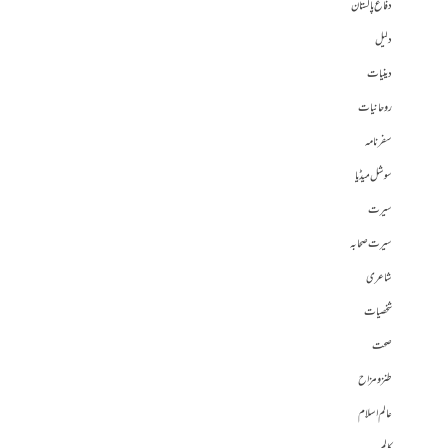
دفاع پاکستان
دلیل
دینیات
روحانیات
سفرنامہ
سوشل میڈیا
سیرت
سیرت صحابہ
شاعری
شخصیات
صحت
طنز و مزاح
عالم اسلام