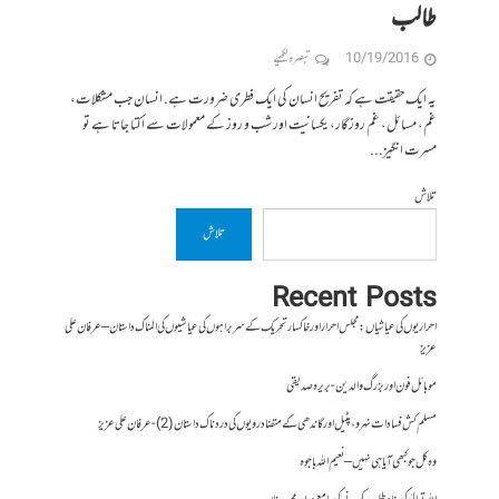
طالب
10/19/2016
تبصرہ لکھیے
یہ ایک حقیقت ہے کہ تفریح انسان کی ایک فطری ضرورت ہے. انسان جب مشکلات،
غم، مسائل، غم روزگار، یکسانیت اور شب و روز کے معمولات سے اکتا جاتا ہے تو
مسرت انگیز...
تلاش
تلاش
Recent Posts
احراریوں کی عیاشیاں : مجلس احرار اور خاکسار تحریک کے سربراہوں کی عیاشیوں کی المناک داستان – عرفان علی
عزیز
موبائل فون اور بزرگ والدین- بریرہ صدیقی
مسلم کش فسادات نہرو، پٹیل اور گاندھی کے متضاد رویوں کی درد ناک داستان (2)- عرفان علی عزیز
وہ کل جو کبھی آیا ہی نہیں – نعیم اللہ باجوہ