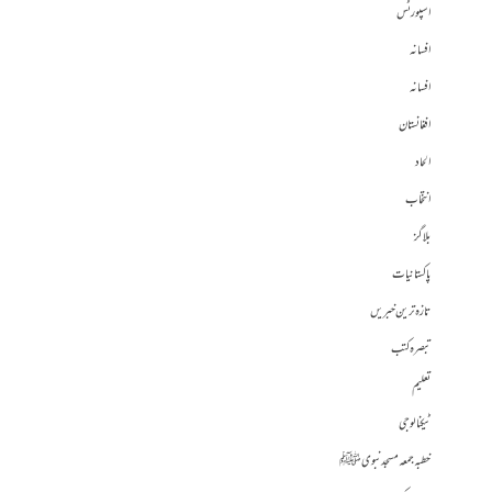
اسپورٹس
افسانہ
افسانہ
افغانستان
الحاد
انتخاب
بلاگز
پاکستانیات
تازہ ترین خبریں
تبصرہ کتب
تعلیم
ٹیکنالوجی
خطبہ جمعہ مسجد نبوی ﷺ