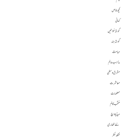
کالم
کچھ خاص
کہانی
گوشہ خواتین
گوشہ ہند
مباحث
مذاہب عالم
مشرق وسطی
معاشرت
معلومات
منتخب کالم
میڈیا واچ
نئے لکھاری
نقطہ نظر