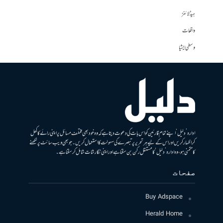
ہیڈلائنز
واقعات
وسطی ایشیا
ادارہ ’دلیل‘ اپنے تمام قارئین کو اس بات کی دعوت دیتا ہے کہ وہ خود بھی مختلف مسائل پر اپنی رائے کا کھل
کر اظہار کریں اور اس کے لیے ہر تحریر پر تبصرے کی سہولت کا استعمال کریں۔ جو بھی ویب سائٹ پر لکھنے
کا متمنی ہو، وہ ادارہ ’دلیل‘ کا مستقل رکن بن سکتا ہے اور اپنی نگارشات شامل کرسکتا ہے۔
صفحات
Buy Adspace
Herald Home