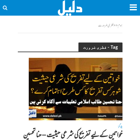
ہوم
<<
فطری ضرورت
Tag - فطری ضرورت
بلاگز
خواتین کےلیے تفریح کی شرعی حیثیت – حنا تحسین