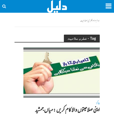
ہوم
<<
فطری صلاحیت
Tag - فطری صلاحیت
بلاگز
اپنی صلاحیتوں والا کام کریں : میاں جمشید