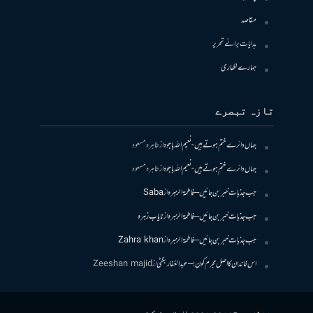
مقاصد
ہدایات برائے تحریر
ہمارے لکھاری
تازہ تبصرے
جہاں دائرے ختم ہوتے ہیں- نعیم اللہ باجوہ
از
طاہرہ مسعود
جہاں دائرے ختم ہوتے ہیں- نعیم اللہ باجوہ
از
طاہرہ مسعود
جب جذبات خبر بن جائیں – فاطمۃالزہرہ
از
Saba
جب جذبات خبر بن جائیں – فاطمۃالزہرہ
از
نایاب زہرہ
جب جذبات خبر بن جائیں – فاطمۃالزہرہ
از
Zahra khan
اس خاندان کا اصل مجرم کون! – عبدالغفار بگٹی
از
Zeeshan majid