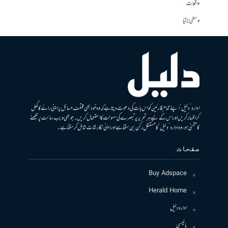
واقعات
وسطی ایشیا
ادارہ ’دلیل‘ اپنے تمام قارئین کو اس بات کی دعوت دیتا ہے کہ وہ خود بھی مختلف مسائل پر اپنی رائے کا کھل
کر اظہار کریں اور اس کے لیے ہر تحریر پر تبصرے کی سہولت کا استعمال کریں۔ جو بھی ویب سائٹ پر لکھنے
کا متمنی ہو، وہ ادارہ ’دلیل‘ کا مستقل رکن بن سکتا ہے اور اپنی نگارشات شامل کرسکتا ہے۔
صفحات
Buy Adspace
Herald Home
ادارہ دلیل
پالیسی