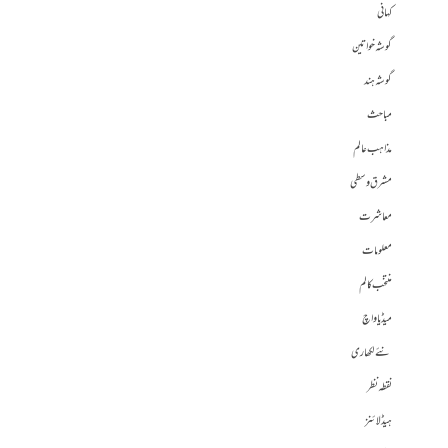
کہانی
گوشہ خواتین
گوشہ ہند
مباحث
مذاہب عالم
مشرق وسطی
معاشرت
معلومات
منتخب کالم
میڈیا واچ
نئے لکھاری
نقطہ نظر
ہیڈلائنز