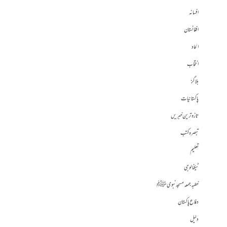
افسانہ
افغانستان
الحاد
انتخاب
بلاگز
پاکستانیات
تازہ ترین خبریں
تبصرہ کتب
تعلیم
ٹیکنالوجی
خطبہ جمعہ مسجد نبوی ﷺ
دفاع پاکستان
دلیل