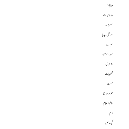
دینیات
روحانیات
سفرنامہ
سوشل میڈیا
سیرت
سیرت صحابہ
شاعری
شخصیات
صحت
طنز و مزاح
عالم اسلام
کالم
کچھ خاص