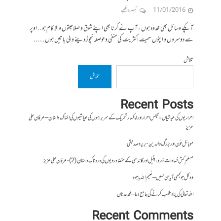
11/01/2016
تبصرہ لکھیے
آپکے وسائل بھی محدود ہوں ، آپ نے کرنا بھی اپنے شوق و صلاحیتوں والا کام ہو .. اوپر
سے دوسروں و اپنوں سمیت اکثریت کی منفی و حوصلہ نچوڑ دینے والی باتیں ہوں . . ...
تلاش
تلاش
Recent Posts
احراریوں کی عیاشیاں : مجلس احرار اور خاکسار تحریک کے سربراہوں کی عیاشیوں کی المناک داستان – عرفان علی
عزیز
موبائل فون اور بزرگ والدین- بریرہ صدیقی
مسلم کش فسادات نہرو، پٹیل اور گاندھی کے متضاد رویوں کی درد ناک داستان (2)- عرفان علی عزیز
وہ کل جو کبھی آیا ہی نہیں – نعیم اللہ باجوہ
اللہ تعالیٰ کی پناہ طلب کرنے کی جامع دعا – محمد عدنان
Recent Comments