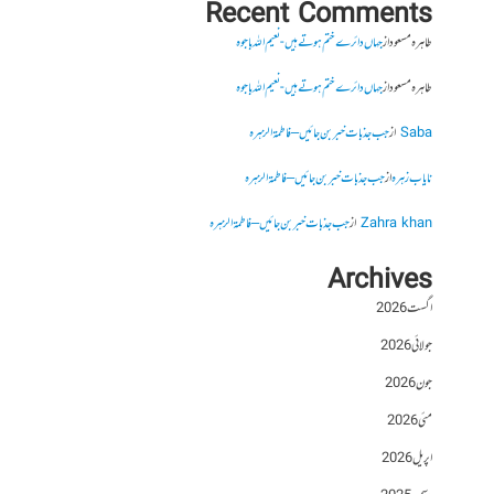
Recent Comments
طاہرہ مسعود
از
جہاں دائرے ختم ہوتے ہیں- نعیم اللہ باجوہ
طاہرہ مسعود
از
جہاں دائرے ختم ہوتے ہیں- نعیم اللہ باجوہ
Saba
از
جب جذبات خبر بن جائیں – فاطمۃالزہرہ
نایاب زہرہ
از
جب جذبات خبر بن جائیں – فاطمۃالزہرہ
Zahra khan
از
جب جذبات خبر بن جائیں – فاطمۃالزہرہ
Archives
اگست 2026
جولائی 2026
جون 2026
مئی 2026
اپریل 2026