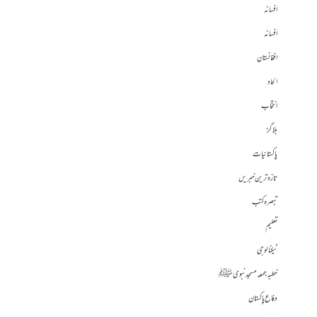
افسانہ
افسانہ
افغانستان
الحاد
انتخاب
بلاگز
پاکستانیات
تازہ ترین خبریں
تبصرہ کتب
تعلیم
ٹیکنالوجی
خطبہ جمعہ مسجد نبوی ﷺ
دفاع پاکستان