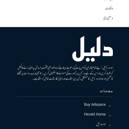
واقعات
وسطی ایشیا
ادارہ ’دلیل‘ اپنے تمام قارئین کو اس بات کی دعوت دیتا ہے کہ وہ خود بھی مختلف مسائل پر اپنی رائے کا کھل
کر اظہار کریں اور اس کے لیے ہر تحریر پر تبصرے کی سہولت کا استعمال کریں۔ جو بھی ویب سائٹ پر لکھنے
کا متمنی ہو، وہ ادارہ ’دلیل‘ کا مستقل رکن بن سکتا ہے اور اپنی نگارشات شامل کرسکتا ہے۔
صفحات
Buy Adspace
Herald Home
ادارہ دلیل