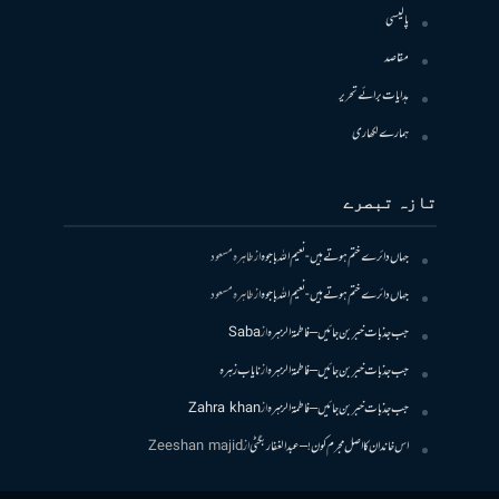
پالیسی
مقاصد
ہدایات برائے تحریر
ہمارے لکھاری
تازہ تبصرے
جہاں دائرے ختم ہوتے ہیں- نعیم اللہ باجوہ
از
طاہرہ مسعود
جہاں دائرے ختم ہوتے ہیں- نعیم اللہ باجوہ
از
طاہرہ مسعود
جب جذبات خبر بن جائیں – فاطمۃالزہرہ
از
Saba
جب جذبات خبر بن جائیں – فاطمۃالزہرہ
از
نایاب زہرہ
جب جذبات خبر بن جائیں – فاطمۃالزہرہ
از
Zahra khan
اس خاندان کا اصل مجرم کون! – عبدالغفار بگٹی
از
Zeeshan majid