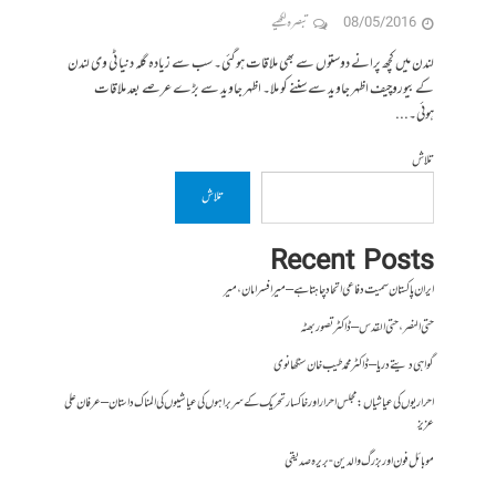
08/05/2016
تبصرہ لکھیے
لندن میں کچھ پرانے دوستوں سے بھی ملاقات ہو گئی۔ سب سے زیادہ گلہ دنیا ٹی وی لندن
کے بیوروچیف اظہر جاوید سے سننے کو ملا۔ اظہر جاوید سے بڑے عرصے بعد ملاقات
ہوئی۔...
تلاش
تلاش
Recent Posts
ایران پاکستان سمیت دفاعی اتحاد چاہتا ہے – میر افسر امان،میر
حتی النصر ، حتی القدس – ڈاکٹر تصور بھٹہ
گواہی دیتے دریا – ڈاکٹر محمد طیب خان سنگھانوی
احراریوں کی عیاشیاں : مجلس احرار اور خاکسار تحریک کے سربراہوں کی عیاشیوں کی المناک داستان – عرفان علی
عزیز
موبائل فون اور بزرگ والدین- بریرہ صدیقی