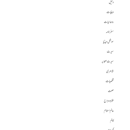
دلیل
دینیات
روحانیات
سفرنامہ
سوشل میڈیا
سیرت
سیرت صحابہ
شاعری
شخصیات
صحت
طنز و مزاح
عالم اسلام
کالم