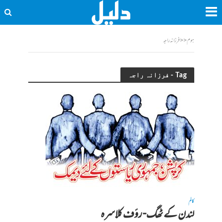
ہوم
<<
فرزانہ راجہ
Tag - فرزانہ راجہ
کالم
لندن کے ٹھگ- رؤف کلاسرہ