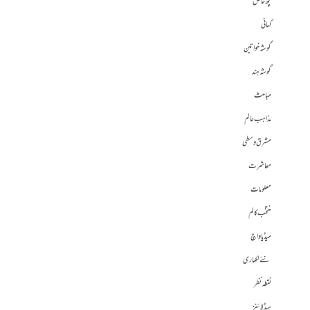
کچھ خاص
کہانی
گوشہ خواتین
گوشہ ہند
مباحث
مذاہب عالم
مشرق وسطی
معاشرت
معلومات
منتخب کالم
میڈیا واچ
نئے لکھاری
نقطہ نظر
ہیڈلائنز