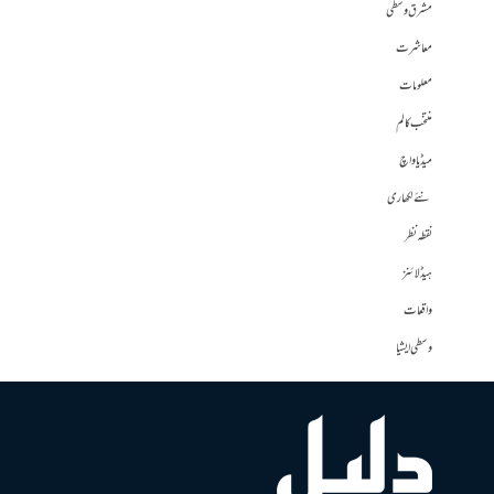
مشرق وسطی
معاشرت
معلومات
منتخب کالم
میڈیا واچ
نئے لکھاری
نقطہ نظر
ہیڈلائنز
واقعات
وسطی ایشیا