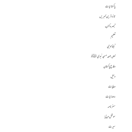
پاکستانیات
تازہ ترین خبریں
تبصرہ کتب
تعلیم
ٹیکنالوجی
خطبہ جمعہ مسجد نبوی ﷺ
دفاع پاکستان
دلیل
دینیات
روحانیات
سفرنامہ
سوشل میڈیا
سیرت