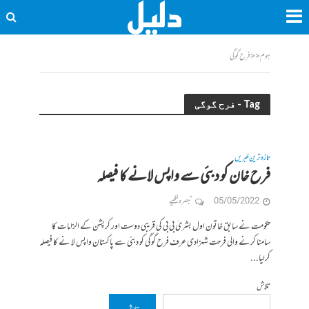
ہوم
<<
فرح گوگی
Tag - فرح گوگی
تازہ ترین خبریں
فرح خان کو دبئی سے واپس لانے کا فیصلہ
05/05/2022
تبصرہ لکھیے
حکومت نے سابق خاتون اول بشریٰ بی بی کی قریبی دوست اور کرپشن کے الزامات کا
سامنا کرنے والی فرحت شہزادی عرف فرح گوگی کو دبئی سے پاکستان واپس لا نے کا فیصلہ
کرلیا...
تلاش