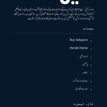
ادارہ ’دلیل‘ اپنے تمام قارئین کو اس بات کی دعوت دیتا ہے کہ وہ خود بھی مختلف مسائل پر اپنی رائے کا کھل
کر اظہار کریں اور اس کے لیے ہر تحریر پر تبصرے کی سہولت کا استعمال کریں۔ جو بھی ویب سائٹ پر لکھنے
کا متمنی ہو، وہ ادارہ ’دلیل‘ کا مستقل رکن بن سکتا ہے اور اپنی نگارشات شامل کرسکتا ہے۔
صفحات
Buy Adspace
Herald Home
ادارہ دلیل
پالیسی
مقاصد
ہدایات برائے تحریر
ہمارے لکھاری
تازہ تبصرے