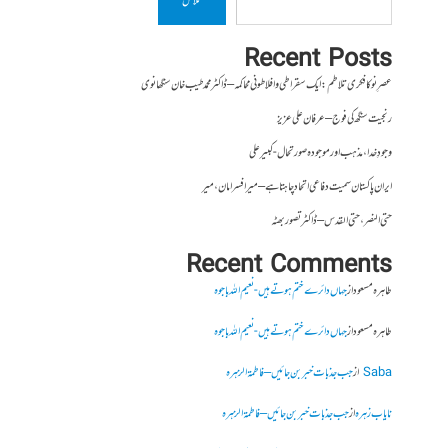
تلاش
Recent Posts
عصرِ نو کا فکری تلاطم: ایک سقراطی و افلاطونی محاکمہ – ڈاکٹر محمد طیب خان سنگھانوی
رنجیت سنگھ کی فوج – عرفان علی عزیز
وجودِ خدا، مذہب اور موجودہ صورتحال- کبیر علی
ایران پاکستان سمیت دفاعی اتحاد چاہتا ہے – میر افسر امان،میر
حتی النصر ، حتی القدس – ڈاکٹر تصور بھٹہ
Recent Comments
طاہرہ مسعود
از
جہاں دائرے ختم ہوتے ہیں- نعیم اللہ باجوہ
طاہرہ مسعود
از
جہاں دائرے ختم ہوتے ہیں- نعیم اللہ باجوہ
Saba
از
جب جذبات خبر بن جائیں – فاطمۃالزہرہ
نایاب زہرہ
از
جب جذبات خبر بن جائیں – فاطمۃالزہرہ