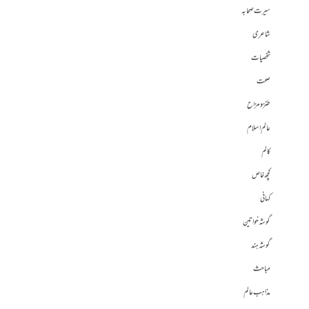
سیرت صحابہ
شاعری
شخصیات
صحت
طنز و مزاح
عالم اسلام
کالم
کچھ خاص
کہانی
گوشہ خواتین
گوشہ ہند
مباحث
مذاہب عالم