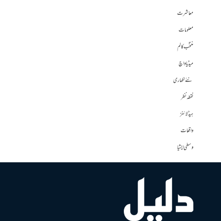
معاشرت
معلومات
منتخب کالم
میڈیا واچ
نئے لکھاری
نقطہ نظر
ہیڈلائنز
واقعات
وسطی ایشیا