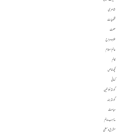
شاعری
شخصیات
صحت
طنز و مزاح
عالم اسلام
کالم
کچھ خاص
کہانی
گوشہ خواتین
گوشہ ہند
مباحث
مذاہب عالم
مشرق وسطی