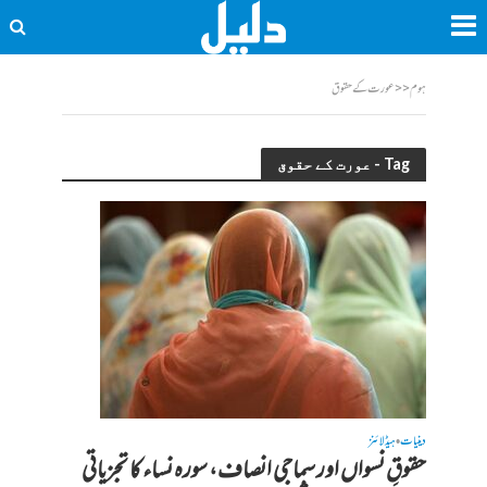
ہوم
<<
عورت کے حقوق
Tag - عورت کے حقوق
دینیات
ہیڈلائنز
•
حقوقِ نسواں اور سماجی انصاف، سورہ نساء کا تجزیاتی