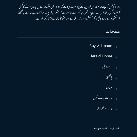
ادارہ ’دلیل‘ اپنے تمام قارئین کو اس بات کی دعوت دیتا ہے کہ وہ خود بھی مختلف مسائل پر اپنی رائے کا کھل
کر اظہار کریں اور اس کے لیے ہر تحریر پر تبصرے کی سہولت کا استعمال کریں۔ جو بھی ویب سائٹ پر لکھنے
کا متمنی ہو، وہ ادارہ ’دلیل‘ کا مستقل رکن بن سکتا ہے اور اپنی نگارشات شامل کرسکتا ہے۔
صفحات
Buy Adspace
Herald Home
ادارہ دلیل
پالیسی
مقاصد
ہدایات برائے تحریر
ہمارے لکھاری
تازہ تبصرے