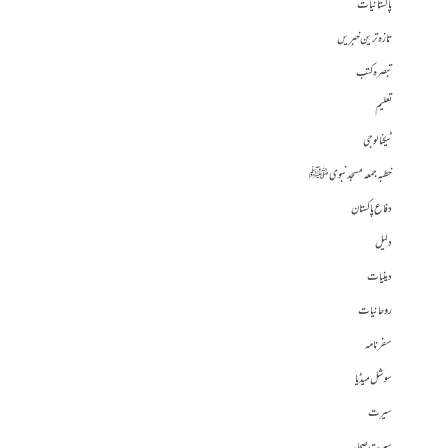
پاکستانیات
تازہ ترین خبریں
تبصرہ کتب
تعلیم
ٹیکنالوجی
خطبہ جمعہ مسجد نبوی ﷺ
دفاع پاکستان
دلیل
دینیات
روحانیات
سفرنامہ
سوشل میڈیا
سیرت
سیرت صحابہ