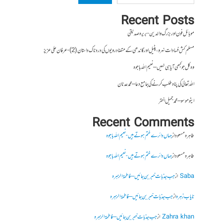
Recent Posts
موبائل فون اور بزرگ والدین- بریرہ صدیقی
مسلم کش فسادات نہرو، پٹیل اور گاندھی کے متضاد رویوں کی درد ناک داستان (2)- عرفان علی عزیز
وہ کل جو کبھی آیا ہی نہیں – نعیم اللہ باجوہ
اللہ تعالیٰ کی پناہ طلب کرنے کی جامع دعا – محمد عدنان
ایٹوموسو – محمد جمیل اختر
Recent Comments
طاہرہ مسعود
از
جہاں دائرے ختم ہوتے ہیں- نعیم اللہ باجوہ
طاہرہ مسعود
از
جہاں دائرے ختم ہوتے ہیں- نعیم اللہ باجوہ
Saba
از
جب جذبات خبر بن جائیں – فاطمۃالزہرہ
نایاب زہرہ
از
جب جذبات خبر بن جائیں – فاطمۃالزہرہ
Zahra khan
از
جب جذبات خبر بن جائیں – فاطمۃالزہرہ