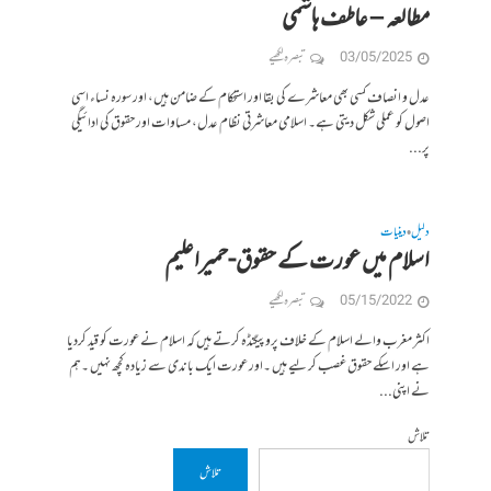
مطالعہ – عاطف ہاشمی
03/05/2025
تبصرہ لکھیے
عدل و انصاف کسی بھی معاشرے کی بقا اور استحکام کے ضامن ہیں، اور سورہ نساء اسی
اصول کو عملی شکل دیتی ہے۔ اسلامی معاشرتی نظام عدل، مساوات اور حقوق کی ادائیگی
پر...
دلیل
دینیات
•
اسلام میں عورت کے حقوق-حمیراعلیم
05/15/2022
تبصرہ لکھیے
اکثر مغرب والے اسلام کے خلاف پروپیگنڈہ کرتے ہیں کہ اسلام نے عورت کو قید کردیا
ہے اور اسکے حقوق غصب کر لیے ہیں ۔اور عورت ایک باندی سے زیادہ کچھ نہیں ۔ہم
نے اپنی...
تلاش
تلاش