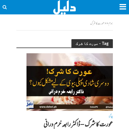
ہوم
<<
عورت کا شرک
Tag - عورت کا شرک
بلاگز
عورت کا شرک – ڈاکٹر رابعہ خرم درانی