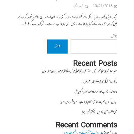
10/21/2016
تبصرہ لکھیے
ایک ویڈیو کلپ بار بار نظر سے گزر رہا ہے اور اکثر برادران اسے اپنی والز پر شیئر کر رہے
ہیں کہ مرد عورت سے کیا چاہتا ہے۔ بس اسی کا جواب دیا ہے۔ شرک رب کریم کو...
تلاش
تلاش
Recent Posts
عصرِ نو کا فکری تلاطم: ایک سقراطی و افلاطونی محاکمہ – ڈاکٹر محمد طیب خان سنگھانوی
رنجیت سنگھ کی فوج – عرفان علی عزیز
وجودِ خدا، مذہب اور موجودہ صورتحال- کبیر علی
ایران پاکستان سمیت دفاعی اتحاد چاہتا ہے – میر افسر امان،میر
حتی النصر ، حتی القدس – ڈاکٹر تصور بھٹہ
Recent Comments
طاہرہ مسعود
از
جہاں دائرے ختم ہوتے ہیں- نعیم اللہ باجوہ