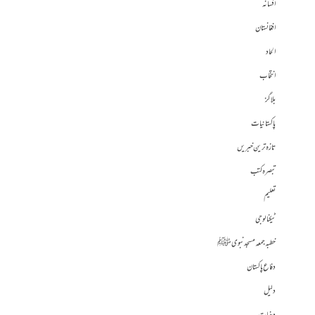
افسانہ
افغانستان
الحاد
انتخاب
بلاگز
پاکستانیات
تازہ ترین خبریں
تبصرہ کتب
تعلیم
ٹیکنالوجی
خطبہ جمعہ مسجد نبوی ﷺ
دفاع پاکستان
دلیل