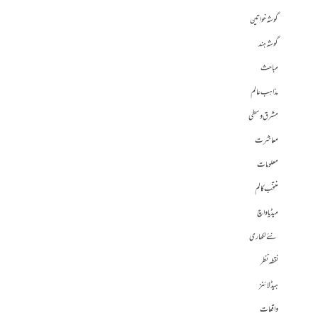
گوشہ خواتین
گوشہ ہند
مباحث
مذاہب عالم
مشرق وسطی
معاشرت
معلومات
منتخب کالم
میڈیا واچ
نئے لکھاری
نقطہ نظر
ہیڈلائنز
واقعات