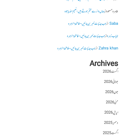
طاہرہ مسعود
از
جہاں دائرے ختم ہوتے ہیں- نعیم اللہ باجوہ
Saba
از
جب جذبات خبر بن جائیں – فاطمۃالزہرہ
نایاب زہرہ
از
جب جذبات خبر بن جائیں – فاطمۃالزہرہ
Zahra khan
از
جب جذبات خبر بن جائیں – فاطمۃالزہرہ
Archives
اگست 2026
جولائی 2026
جون 2026
مئی 2026
اپریل 2026
دسمبر 2025
اگست 2025