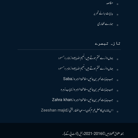
مقاصد
ہدایات برائے تحریر
ہمارے لکھاری
تازہ تبصرے
جہاں دائرے ختم ہوتے ہیں- نعیم اللہ باجوہ
از
طاہرہ مسعود
جہاں دائرے ختم ہوتے ہیں- نعیم اللہ باجوہ
از
طاہرہ مسعود
جب جذبات خبر بن جائیں – فاطمۃالزہرہ
از
Saba
جب جذبات خبر بن جائیں – فاطمۃالزہرہ
از
نایاب زہرہ
جب جذبات خبر بن جائیں – فاطمۃالزہرہ
از
Zahra khan
اس خاندان کا اصل مجرم کون! – عبدالغفار بگٹی
از
Zeeshan majid
جملہ حقوق محفوظ ہیں © 2016-2021 دلیل (ڈاٹ پی کے)۔