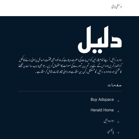
وسطی ایشیا
ادارہ ’دلیل‘ اپنے تمام قارئین کو اس بات کی دعوت دیتا ہے کہ وہ خود بھی مختلف مسائل پر اپنی رائے کا کھل
کر اظہار کریں اور اس کے لیے ہر تحریر پر تبصرے کی سہولت کا استعمال کریں۔ جو بھی ویب سائٹ پر لکھنے
کا متمنی ہو، وہ ادارہ ’دلیل‘ کا مستقل رکن بن سکتا ہے اور اپنی نگارشات شامل کرسکتا ہے۔
صفحات
Buy Adspace
Herald Home
ادارہ دلیل
پالیسی