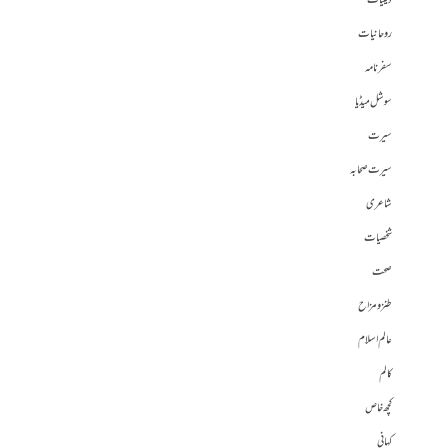
دینیات
روحانیات
سفرنامہ
سوشل میڈیا
سیرت
سیرت صحابہ
شاعری
شخصیات
صحت
طنز و مزاح
عالم اسلام
کالم
کچھ خاص
کہانی