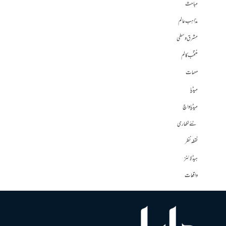
مباحث
مذاہب عالم
مشرق وسطی
منتخب کالم
مہمات
میڈیا
میڈیا واچ
نئے لکھاری
نقطہ نظر
ہیڈلائنز
واقعات