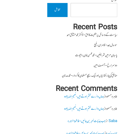
تلاش
تلاش
Recent Posts
ریاست کے وسائل پر ملکیت کا حق – ڈاکٹر محمد مشتاق احمد
سو سال بعد – کامران رفیع
پاسبانِ حرمین شریفین – محمد محسن خان راجپوت
دوسرا رخ – آصف امین
منافق کی چار نشانیاں اور ایک سچے مسلمان کا کردار – محمد عدنان
Recent Comments
طاہرہ مسعود
از
جہاں دائرے ختم ہوتے ہیں- نعیم اللہ باجوہ
طاہرہ مسعود
از
جہاں دائرے ختم ہوتے ہیں- نعیم اللہ باجوہ
Saba
از
جب جذبات خبر بن جائیں – فاطمۃالزہرہ
نایاب زہرہ
از
جب جذبات خبر بن جائیں – فاطمۃالزہرہ