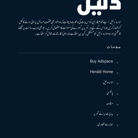
ادارہ ’دلیل‘ اپنے تمام قارئین کو اس بات کی دعوت دیتا ہے کہ وہ خود بھی مختلف مسائل پر اپنی رائے کا کھل
کر اظہار کریں اور اس کے لیے ہر تحریر پر تبصرے کی سہولت کا استعمال کریں۔ جو بھی ویب سائٹ پر لکھنے
کا متمنی ہو، وہ ادارہ ’دلیل‘ کا مستقل رکن بن سکتا ہے اور اپنی نگارشات شامل کرسکتا ہے۔
صفحات
Buy Adspace
Herald Home
ادارہ دلیل
پالیسی
مقاصد
ہدایات برائے تحریر
ہمارے لکھاری