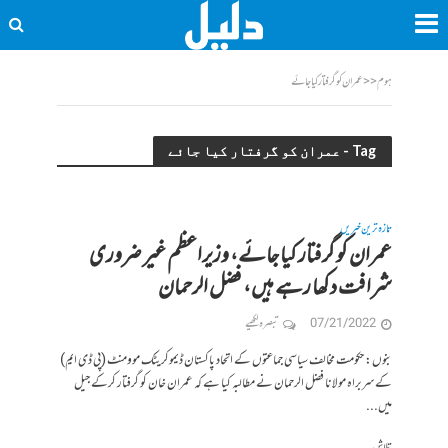
ہوم
<<
عمران کو گرفتار کیا جائے
Tag - عمران کو گرفتار کیا جائے
تازہ ترین خبریں
عمران کو گرفتار کیا جائے، وزیراعظم غیر ضروری
شرافت دکھا رہے ہیں، فضل الرحمان
07/21/2022
تبصرہ لکھیے
بنوں: حکومت مخالف سیاسی جماعتوں کے اتحاد پاکستان ڈیموکریٹک موومنٹ (پی ڈی ایم)
کے سربراہ مولانا فضل الرحمان نے مطالبہ کیا ہے کہ عمران خان کو گرفتار کرکے جیل
میں...