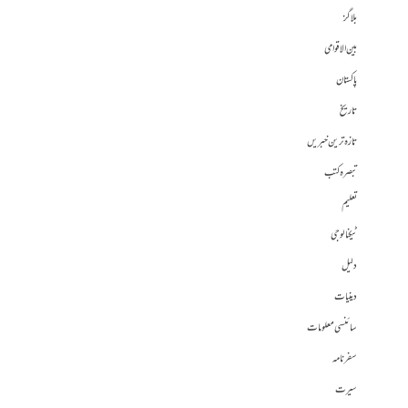
بلاگز
بین الاقوامی
پاکستان
تاریخ
تازہ ترین خبریں
تبصرہ کتب
تعلیم
ٹیکنالوجی
دلیل
دینیات
سائنسی معلومات
سفرنامہ
سیرت