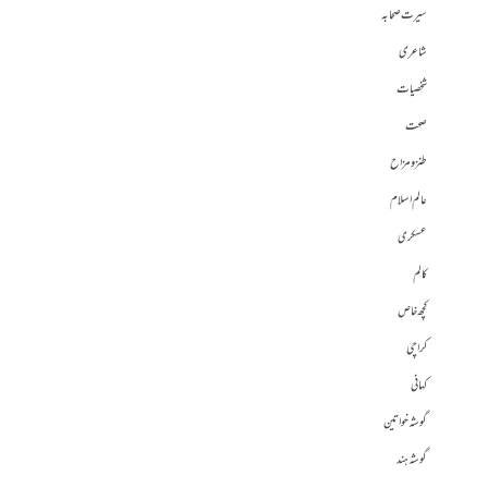
سیرت صحابہ
شاعری
شخصیات
صحت
طنز و مزاح
عالم اسلام
عسکری
کالم
کچھ خاص
کراچی
کہانی
گوشہ خواتین
گوشہ ہند