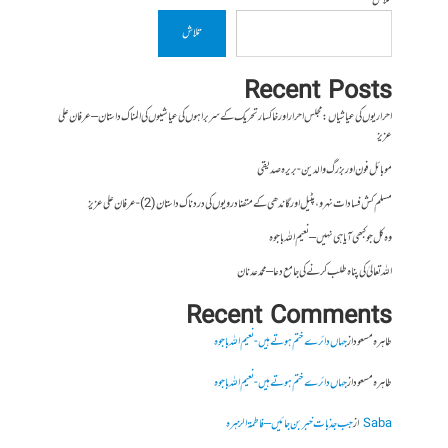
تلاش
تلاش
Recent Posts
احراریوں کی عیاشیاں : مجلس احرار اور خاکسار تحریک کے سربراہوں کی عیاشیوں کی المناک داستان – عرفان علی
عزیز
موبائل فون اور بزرگ والدین- بریرہ صدیقی
مسلم کش فسادات نہرو، پٹیل اور گاندھی کے متضاد رویوں کی درد ناک داستان (2)- عرفان علی عزیز
وہ کل جو کبھی آیا ہی نہیں – نعیم اللہ باجوہ
اللہ تعالیٰ کی پناہ طلب کرنے کی جامع دعا – محمد عدنان
Recent Comments
طاہرہ مسعود
از
جہاں دائرے ختم ہوتے ہیں- نعیم اللہ باجوہ
طاہرہ مسعود
از
جہاں دائرے ختم ہوتے ہیں- نعیم اللہ باجوہ
Saba
از
جب جذبات خبر بن جائیں – فاطمۃالزہرہ