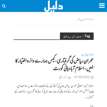
ہوم
<<
عمران ریاض
Tag - عمران ریاض
تازہ ترین خبریں
عمران ریاض کی گرفتاری، کیس ہمارے دائرہ اختیار کا
نہیں، اسلام آباد ہائی کورٹ
07/06/2022
تبصرہ لکھیے
اسلام آباد: صحافی عمران ریاض خان کی گرفتاری کے خلاف درخواست پر سماعت میں
چیف جسٹس اطہر من اللہ نے لاہور ہائی کورٹ سے رجوع کرنے کا حکم دیدیا۔سماعت کے
آغاز پر...