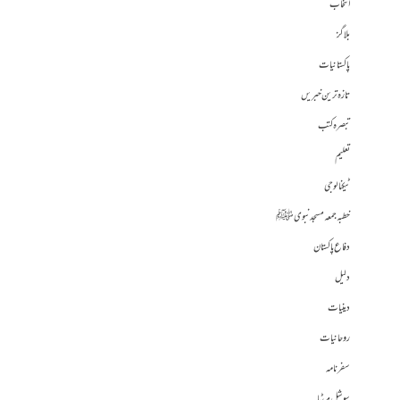
انتخاب
بلاگز
پاکستانیات
تازہ ترین خبریں
تبصرہ کتب
تعلیم
ٹیکنالوجی
خطبہ جمعہ مسجد نبوی ﷺ
دفاع پاکستان
دلیل
دینیات
روحانیات
سفرنامہ
سوشل میڈیا