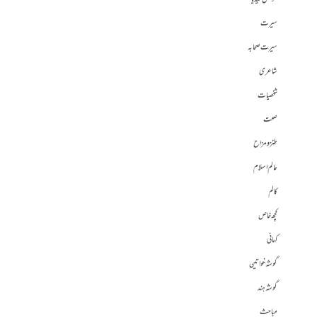
سیرت
سیرت صحابہ
شاعری
شخصیات
صحت
طنز و مزاح
عالم اسلام
کالم
کچھ خاص
کہانی
گوشہ خواتین
گوشہ ہند
مباحث