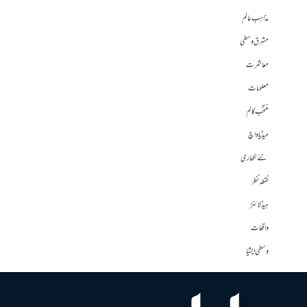
مذاہب عالم
مشرق وسطی
معاشرت
معلومات
منتخب کالم
میڈیا واچ
نئے لکھاری
نقطہ نظر
ہیڈلائنز
واقعات
وسطی ایشیا