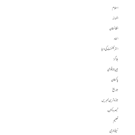
اسلام
افسانہ
افغانستان
الحاد
انٹرٹینمنٹ کی دنیا
بلاگز
بین الاقوامی
پاکستان
تاریخ
تازہ ترین خبریں
تبصرہ کتب
تعلیم
ٹیکنالوجی