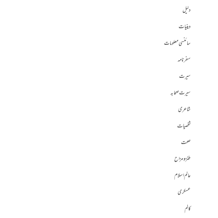
دلیل
دینیات
سائنسی معلومات
سفرنامہ
سیرت
سیرت صحابہ
شاعری
شخصیات
صحت
طنز و مزاح
عالم اسلام
عسکری
کالم