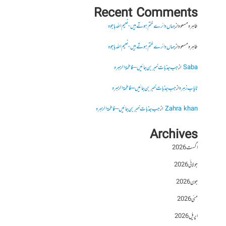
Recent Comments
طاہرہ مسعود
از
جہاں دائرے ختم ہوتے ہیں- نعیم اللہ باجوہ
طاہرہ مسعود
از
جہاں دائرے ختم ہوتے ہیں- نعیم اللہ باجوہ
Saba
از
جب جذبات خبر بن جائیں – فاطمۃالزہرہ
نایاب زہرہ
از
جب جذبات خبر بن جائیں – فاطمۃالزہرہ
Zahra khan
از
جب جذبات خبر بن جائیں – فاطمۃالزہرہ
Archives
اگست 2026
جولائی 2026
جون 2026
مئی 2026
اپریل 2026