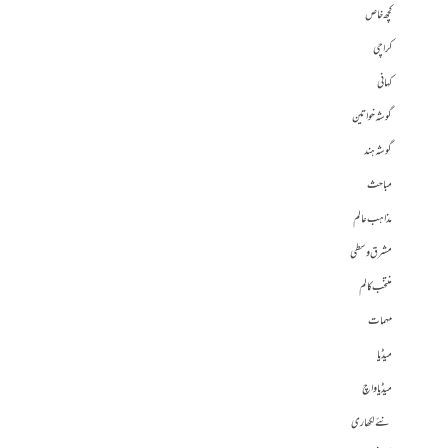
کچھ خاص
کراچی
کہانی
گوشہ خواتین
گوشہ ہند
مباحث
مذاہب عالم
مشرق وسطی
منتخب کالم
مہمات
میڈیا
میڈیا واچ
نئے لکھاری