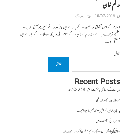
عالم خان
10/07/2016
تبصرہ لکھیے
اسلام کے اس تفوق اور فضلیت کے بارے میں یقنا دو رائے نہیں ہوسکتی، کہ یہ وه
عظیم ترین مذہب ہے، جو عالم انسانیت کے تمام ازلی وابدی معاملات کے بارے میں
منطقی اور...
تلاش
تلاش
Recent Posts
ریاست کے وسائل پر ملکیت کا حق – ڈاکٹر محمد مشتاق احمد
سو سال بعد – کامران رفیع
پاسبانِ حرمین شریفین – محمد محسن خان راجپوت
دوسرا رخ – آصف امین
منافق کی چار نشانیاں اور ایک سچے مسلمان کا کردار – محمد عدنان