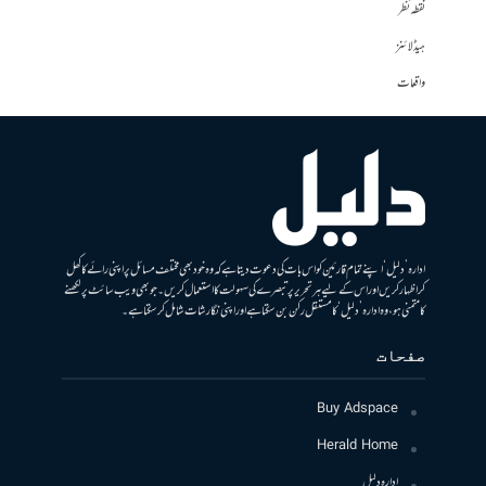
نقطہ نظر
ہیڈلائنز
واقعات
ادارہ ’دلیل‘ اپنے تمام قارئین کو اس بات کی دعوت دیتا ہے کہ وہ خود بھی مختلف مسائل پر اپنی رائے کا کھل
کر اظہار کریں اور اس کے لیے ہر تحریر پر تبصرے کی سہولت کا استعمال کریں۔ جو بھی ویب سائٹ پر لکھنے
کا متمنی ہو، وہ ادارہ ’دلیل‘ کا مستقل رکن بن سکتا ہے اور اپنی نگارشات شامل کرسکتا ہے۔
صفحات
Buy Adspace
Herald Home
ادارہ دلیل