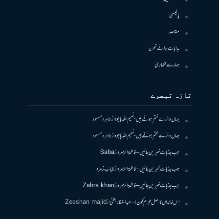
پالیسی
مقاصد
ہدایات برائے تحریر
ہمارے لکھاری
تازہ تبصرے
جہاں دائرے ختم ہوتے ہیں- نعیم اللہ باجوہ
از
طاہرہ مسعود
جہاں دائرے ختم ہوتے ہیں- نعیم اللہ باجوہ
از
طاہرہ مسعود
جب جذبات خبر بن جائیں – فاطمۃالزہرہ
از
Saba
جب جذبات خبر بن جائیں – فاطمۃالزہرہ
از
نایاب زہرہ
جب جذبات خبر بن جائیں – فاطمۃالزہرہ
از
Zahra khan
اس خاندان کا اصل مجرم کون! – عبدالغفار بگٹی
از
Zeeshan majid