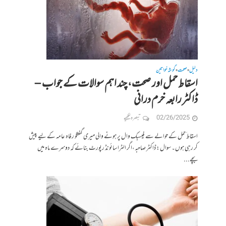
دلیل
صحت
گوشہ خواتین
•
•
اسقاط حمل اور صحت، چند اہم سوالات کے جواب –
ڈاکٹر رابعہ خرم درانی
02/26/2025
تبصرہ لکھیے
اسقاط َحمل کے حوالے سے فیسبک وال پر ہونے والی میری گفتگو رفاہ عامہ کے لیے پیش
کر رہی ہوں۔ سوال: ڈاکٹر صاحبہ،اگر الٹرا سائونڈ رپورٹ بنائے کہ دوسرے ماہ میں
بچے...