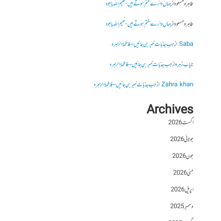
طاہرہ مسعود
از
جہاں دائرے ختم ہوتے ہیں- نعیم اللہ باجوہ
طاہرہ مسعود
از
جہاں دائرے ختم ہوتے ہیں- نعیم اللہ باجوہ
Saba
از
جب جذبات خبر بن جائیں – فاطمۃالزہرہ
نایاب زہرہ
از
جب جذبات خبر بن جائیں – فاطمۃالزہرہ
Zahra khan
از
جب جذبات خبر بن جائیں – فاطمۃالزہرہ
Archives
اگست 2026
جولائی 2026
جون 2026
مئی 2026
اپریل 2026
دسمبر 2025