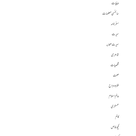
دینیات
سائنسی معلومات
سفرنامہ
سیرت
سیرت صحابہ
شاعری
شخصیات
صحت
طنز و مزاح
عالم اسلام
عسکری
کالم
کچھ خاص