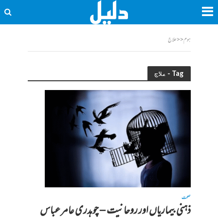
ہوم
<<
علاج
Tag - علاج
صحت
ذہنی بیماریاں اور روحانیت – چوہدری عامر عباس