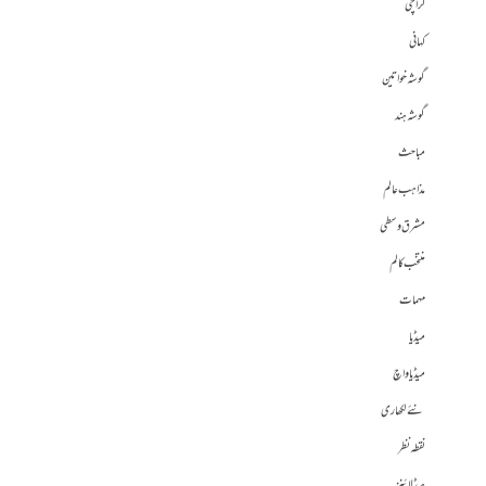
کراچی
کہانی
گوشہ خواتین
گوشہ ہند
مباحث
مذاہب عالم
مشرق وسطی
منتخب کالم
مہمات
میڈیا
میڈیا واچ
نئے لکھاری
نقطہ نظر
ہیڈلائنز