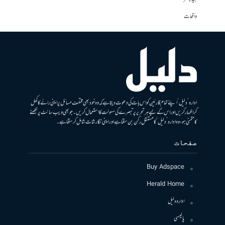
واقعات
ادارہ ’دلیل‘ اپنے تمام قارئین کو اس بات کی دعوت دیتا ہے کہ وہ خود بھی مختلف مسائل پر اپنی رائے کا کھل
کر اظہار کریں اور اس کے لیے ہر تحریر پر تبصرے کی سہولت کا استعمال کریں۔ جو بھی ویب سائٹ پر لکھنے
کا متمنی ہو، وہ ادارہ ’دلیل‘ کا مستقل رکن بن سکتا ہے اور اپنی نگارشات شامل کرسکتا ہے۔
صفحات
Buy Adspace
Herald Home
ادارہ دلیل
پالیسی