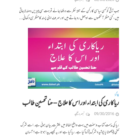
02/05/2025
تبصرہ لکھیے
جب ترقی کو کسی سیاسی کارکن کے نکتہ نظر سے دیکھا جائے تو بہت سی چیزیں دھندلا جاتی
ہیں، کئی منظر آنکھوں سے اوجھل رہ جاتے ہیں اور صرف اپنی پسند کا منظر ہی دکھائی...
بلاگز
ریاکاری کی ابتداء اور اس کا علاج – حنا تحسین طالب
09/30/2016
تبصرہ لکھیے
ریا کی مذمت کتاب و سنت میں بہت واضح الفاظ میں بکثرت بیان ہوئی ہے. اسے شرک
خفی (چھوٹا یا پوشیدہ شرک) کہا گیا ہے. ریا کیا ہے اور یہ کیسے پیدا ہوتا ہے؟ آسان