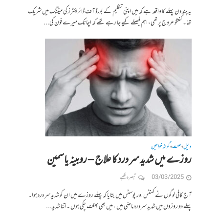
یہ چند دن پہلے کا واقعہ ہے کہ میں اپنی تنظیم کے بورڈ آف ڈائریکٹرز کی میٹنگ میں شریک
تھا۔ گفتگو عروج پر تھی، اہم فیصلے کیے جا رہے تھے کہ اچانک میرے فون کی...
دلیل
صحت
گوشہ خواتین
•
•
روزے میں شدید سر درد کا علاج – روبینہ یاسمین
03/03/2025
تبصرہ لکھیے
آ ج کافی لوگوں نے کمنٹس اور پوسٹس میں بتایا کہ پہلے روزے میں ان کو شدید سر درد ہوا۔
پہلے دو روزوں میں شدید سر درد ماضی میں ، میں بھی بھگت چکی ہوں ۔اتنا شدید...