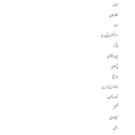
افسانہ
افغانستان
الحاد
انٹرٹینمنٹ کی دنیا
بلاگز
بین الاقوامی
پاکستان
تاریخ
تازہ ترین خبریں
تبصرہ کتب
تعلیم
ٹیکنالوجی
دلیل