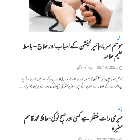
دلیل
موسم سرما؛ ہائپر ٹینشن کے اسباب اور علاج – باسط
حلیم علامہ
02/14/2025
تبصرہ لکھیے
موسمِ سرما میں ہائپرٹینشن کا مسئلہ بڑھ جاتا ہے، فالج اور دل کے امراض بڑھ جانے یا
پیدا ہونے کے امکانات بڑھ جاتے ہیں، بلڈ پریشر کی زیادتی کی وجہ سے برین ہیمرج،...
بلاگز
میری رات منتظر ہے کسی اور صبح نو کی- حافظ محمد قاسم
مغیرہ