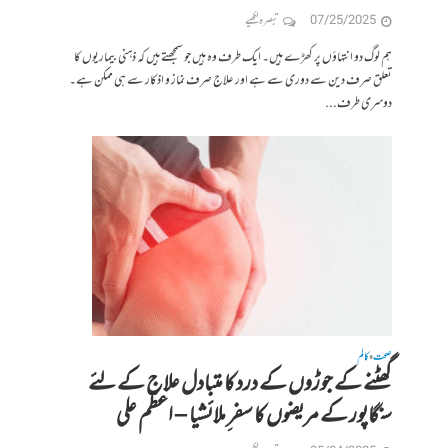
07/25/2025
تبصرہ لکھیے
ہم لوگ دو انتہاؤں پر کھڑے ہیں۔ ایک طرف وہ ہیں جو سمجھتے ہیں کہ ذہنی بیماریوں کا
تعلق صرف دین سے دوری سے ہے اور علاج صرف نماز و اذکار سے ہی ممکن ہے۔
دوسری طرف...
صحت
کالم
•
گھٹنے کے جوڑوں کے درد کا متبادل علاج کے لئے
سنگاپور کے مریضوں کا سفر ِملائشیا – اعظم علی