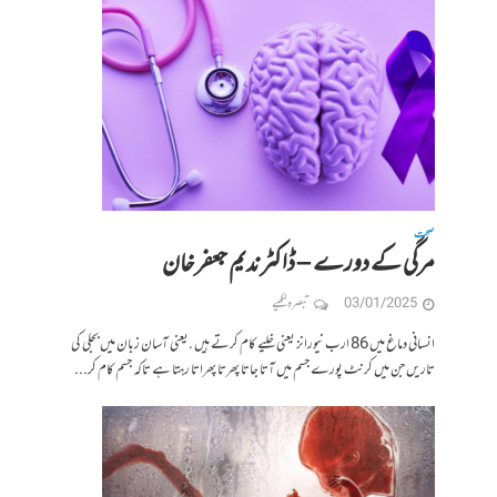
صحت
مرگی کے دورے – ڈاکٹر ندیم جعفر خان
03/01/2025
تبصرہ لکھیے
انسانی دماغ میں 86 ارب نیورانز یعنی خلیے کام کرتے ہیں .یعنی آسان زبان میں بجلی کی
تاریں جن میں کرنٹ پورے جسم میں آتا جاتا پھرتا پھراتا رہتا ہے تاکہ جسم کام کر...