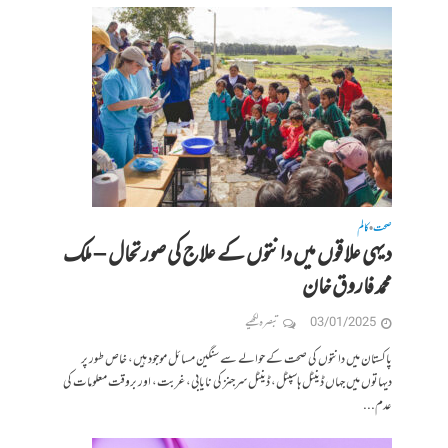
صحت
کالم
•
دیہی علاقوں میں دانتوں کے علاج کی صورتحال – ملک
محمد فاروق خان
03/01/2025
تبصرہ لکھیے
پاکستان میں دانتوں کی صحت کے حوالے سے سنگین مسائل موجود ہیں، خاص طور پر
دیہاتوں میں جہاں ڈینٹل ہاسپٹل، ڈینٹل سرجنز کی نایابی، غربت، اور بروقت معلومات کی
عدم...