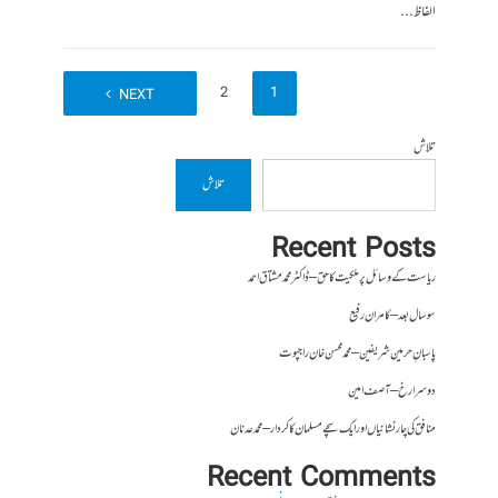
الفاظ...
2
1
NEXT
تلاش
تلاش
Recent Posts
ریاست کے وسائل پر ملکیت کا حق – ڈاکٹر محمد مشتاق احمد
سو سال بعد – کامران رفیع
پاسبانِ حرمین شریفین – محمد محسن خان راجپوت
دوسرا رخ – آصف امین
منافق کی چار نشانیاں اور ایک سچے مسلمان کا کردار – محمد عدنان
Recent Comments