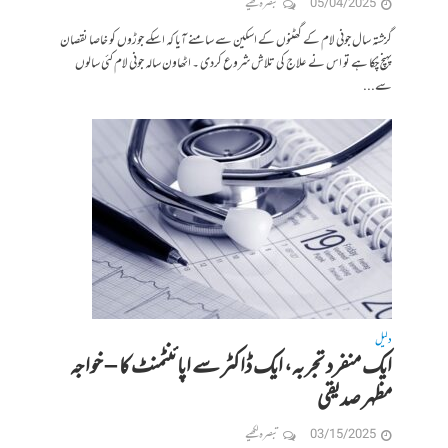
05/04/2025
تبصرہ لکھیے
گزشتہ سال جونی لام کے گھٹنوں کے اسکین سے سامنے آیا کہ اسکے جوڑوں کو خاصا نقصان
پہنچ چُکا ہے تو اس نے علاج کی تلاش شروع کردی ۔ اٹھاون سالہ جونی لام کئی سالوں
سے...
دلیل
ایک منفرد تجربہ، ایک ڈاکٹر سے اپائنٹمنٹ کا – خواجہ
مظہر صدیقی
03/15/2025
تبصرہ لکھیے