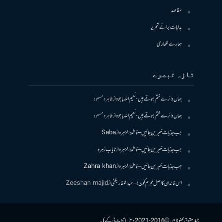
مقاصد
ہدایات برائے تحریر
ہمارے لکھاری
تازہ تبصرے
جہاں دائرے ختم ہوتے ہیں- نعیم اللہ باجوہ
از
طاہرہ مسعود
جہاں دائرے ختم ہوتے ہیں- نعیم اللہ باجوہ
از
طاہرہ مسعود
جب جذبات خبر بن جائیں – فاطمۃالزہرہ
از
Saba
جب جذبات خبر بن جائیں – فاطمۃالزہرہ
از
نایاب زہرہ
جب جذبات خبر بن جائیں – فاطمۃالزہرہ
از
Zahra khan
اس خاندان کا اصل مجرم کون! – عبدالغفار بگٹی
از
Zeeshan majid
جملہ حقوق محفوظ ہیں © 2016-2021 دلیل (ڈاٹ پی کے)۔