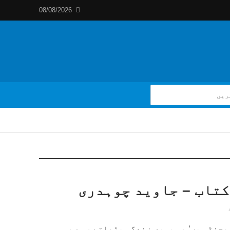
08/08/2026
کتاب – جاوید چوہدری
یجنڈ ہیں‘ یہ پوری زندگی پڑھاتے رہے یہ