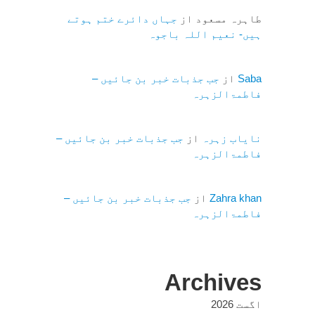
طاہرہ مسعود
از
جہاں دائرے ختم ہوتے
ہیں- نعیم اللہ باجوہ
Saba
از
جب جذبات خبر بن جائیں –
فاطمۃالزہرہ
نایاب زہرہ
از
جب جذبات خبر بن جائیں –
فاطمۃالزہرہ
Zahra khan
از
جب جذبات خبر بن جائیں –
فاطمۃالزہرہ
Archives
اگست 2026