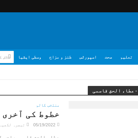
تعلیم
صحت
اسپورٹس
طنز و مزاح
وسطی ایشیا
منتخب کالم
خطوط کی آخری 
05/19/2022
تبصرہ لکھیے
عطاء الحق قاسمی صاحب ل