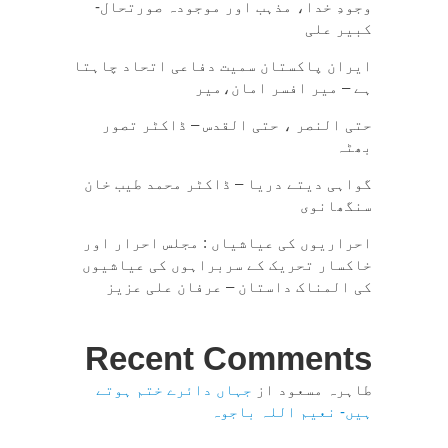
وجودِ خدا، مذہب اور موجودہ صورتحال-
کبیر علی
ایران پاکستان سمیت دفاعی اتحاد چاہتا
ہے – میر افسر امان،میر
حتی النصر ، حتی القدس – ڈاکٹر تصور
بھٹہ
گواہی دیتے دریا – ڈاکٹر محمد طیب خان
سنگھانوی
احراریوں کی عیاشیاں : مجلس احرار اور
خاکسار تحریک کے سربراہوں کی عیاشیوں
کی المناک داستان – عرفان علی عزیز
Recent Comments
طاہرہ مسعود
از
جہاں دائرے ختم ہوتے
ہیں- نعیم اللہ باجوہ