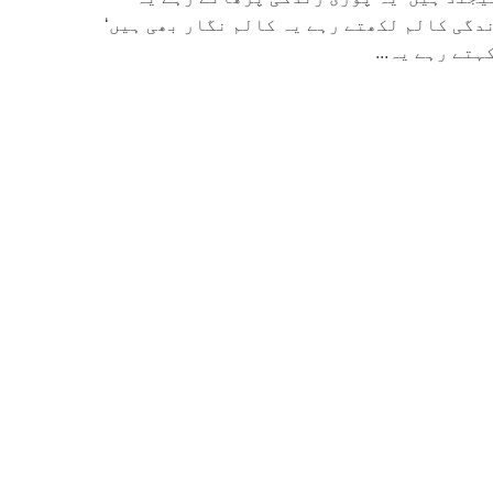
دگی کالم لکھتے رہے یہ کالم نگار بھی ہیں‘
تے رہے یہ...