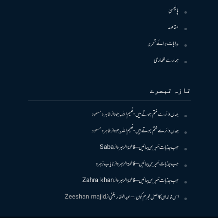
پالیسی
مقاصد
ہدایات برائے تحریر
ہمارے لکھاری
تازہ تبصرے
جہاں دائرے ختم ہوتے ہیں- نعیم اللہ باجوہ
از
طاہرہ مسعود
جہاں دائرے ختم ہوتے ہیں- نعیم اللہ باجوہ
از
طاہرہ مسعود
جب جذبات خبر بن جائیں – فاطمۃالزہرہ
از
Saba
جب جذبات خبر بن جائیں – فاطمۃالزہرہ
از
نایاب زہرہ
جب جذبات خبر بن جائیں – فاطمۃالزہرہ
از
Zahra khan
اس خاندان کا اصل مجرم کون! – عبدالغفار بگٹی
از
Zeeshan majid