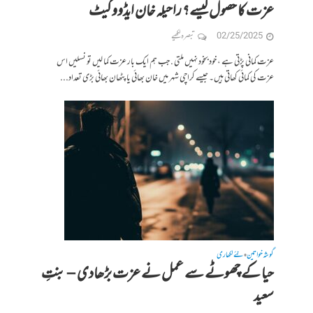
عزت کا حصول کیسے؟ راحیلہ خان ایڈووکیٹ
02/25/2025
تبصرہ لکھیے
عزت کمانی پڑتی ہے ، خود بخود نہیں ملتی . جب ہم ایک بار عزت کما لیں تو نسلیں اس
عزت کی کمائی کھاتی ہیں۔ جیسے کراچی شہر میں خان بھائی یا پٹھان بھائی بڑی تعداد...
گوشہ خواتین
نئے لکھاری
•
حیا کے چھوٹے سے عمل نے عزت بڑھادی – بنتِ
سعید