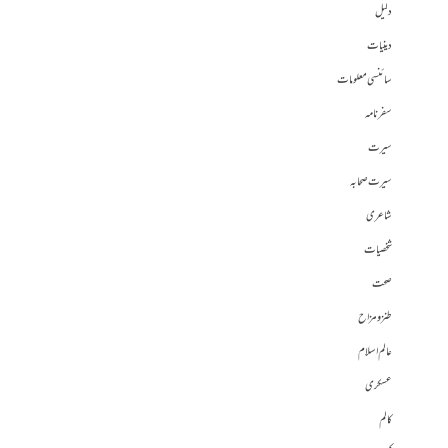
دلیل
دینیات
سائنسی معلومات
سفرنامہ
سیرت
سیرت صحابہ
شاعری
شخصیات
صحت
طنز و مزاح
عالم اسلام
عسکری
کالم