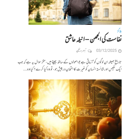
بلاگز
نفاست کی الجھن – انیلہ عاشق
03/12/2025
تبصرہ لکھیے
تاریخ ہمیشہ ان لوگوں کو آزماتی ہے جو اصولوں کے ساتھ جیتے ہیں، مگر سوال یہ ہے کہ جب
ایک نفیس اور شائستہ انسان کو غیرت کا امتحان درپیش ہو، تو وہ کیا کرے؟ کیا وہ...