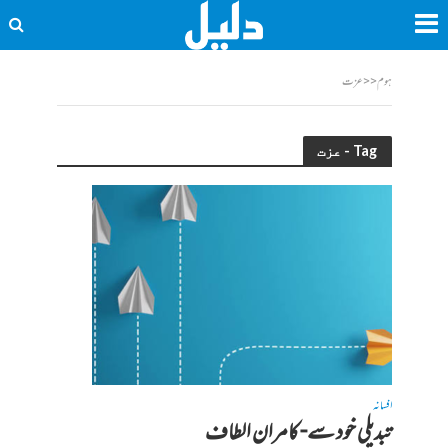
ہوم
<<
عزت
Tag - عزت
افسانہ
تبدیلی خود سے- کامران الطاف