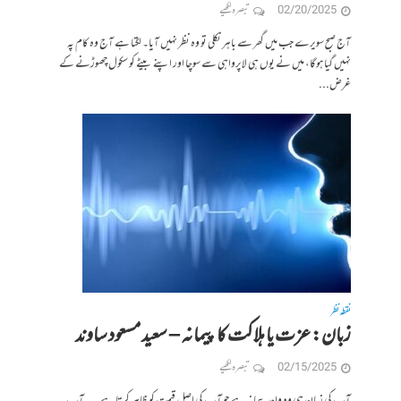
02/20/2025
تبصرہ لکھیے
آج صبح سویرے جب میں گھر سے باہر نکلی تو وہ نظر نہیں آیا۔ لگتا ہے آج وہ کام پہ
نہیں گیا ہوگا، میں نے یوں ہی لاپرواہی سے سوچا اور اپنے بیٹے کو سکول چھوڑنے کے
غرض...
نقطہ نظر
زبان: عزت یا ہلاکت کا پیمانہ – سعید مسعود ساوند
02/15/2025
تبصرہ لکھیے