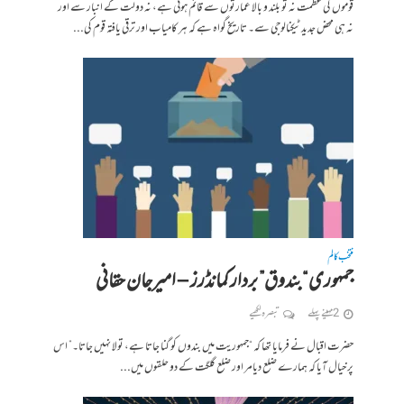
قوموں کی عظمت نہ تو بلند و بالا عمارتوں سے قائم ہوتی ہے، نہ دولت کے انبار سے اور
نہ ہی محض جدید ٹیکنالوجی سے۔ تاریخ گواہ ہے کہ ہر کامیاب اور ترقی یافتہ قوم کی...
منتخب کالم
جمہوری “بندوق” بردار کمانڈرز – امیرجان حقانی
2 مہینے پہلے
تبصرہ لکھیے
حضرت اقبال نے فرمایا تھا کہ “جمہوریت میں بندوں کو گنا جاتا ہے، تولا نہیں جاتا۔” اس
پر خیال آیا کہ ہمارے ضلع دیامر اور ضلع گلگت کے دو حلقوں میں...