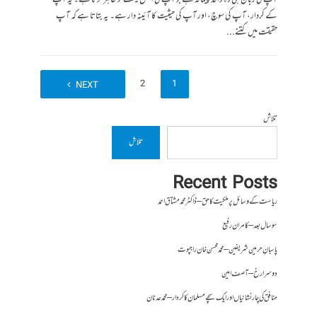
آپ کی زبان ہی وہ واحد پیمانہ ہے جو آپ کی اصل قیمت کو ظاہر کرتا ہے۔ یہ آپ
کے کردار، آپ کی سوچ، اور آپ کی حیثیت کا آئینہ دار ہے۔ یہ بتاتا ہے کہ آپ
حقیقت میں کتنے...
2
1
NEXT
تلاش
تلاش
Recent Posts
ریاست کے وسائل پر ملکیت کا حق – ڈاکٹر محمد مشتاق احمد
سو سال بعد – کامران رفیع
پاسبانِ حرمین شریفین – محمد محسن خان راجپوت
دوسرا رخ – آصف امین
منافق کی چار نشانیاں اور ایک سچے مسلمان کا کردار – محمد عدنان