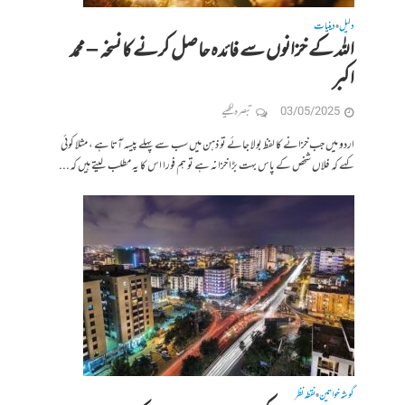
دلیل
دینیات
•
اللہ کے خزانوں سے فائدہ حاصل کرنے کا نسخہ – محمد
اکبر
03/05/2025
تبصرہ لکھیے
اردو میں جب خزانے کا لفظ بولا جائے تو ذہن میں سب سے پہلے پیسہ آتا ہے ، مثلا کوئی
کہے کہ فلاں شخص کے پاس بہت بڑا خزانہ ہے تو ہم فورا اس کا یہ مطلب لیتے ہیں کہ...
گوشہ خواتین
نقطہ نظر
•