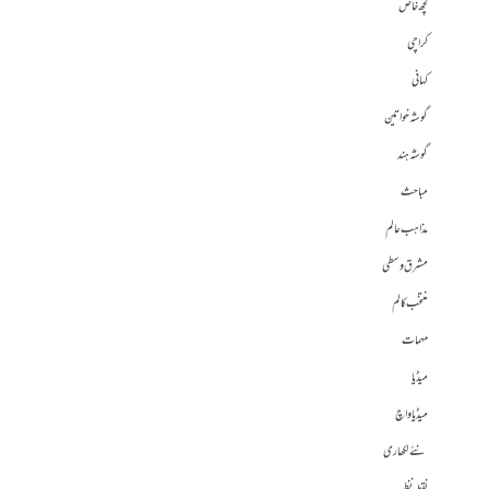
کچھ خاص
کراچی
کہانی
گوشہ خواتین
گوشہ ہند
مباحث
مذاہب عالم
مشرق وسطی
منتخب کالم
مہمات
میڈیا
میڈیا واچ
نئے لکھاری