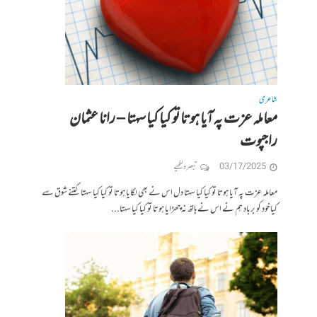
شاعری
معاملہ عزت پہ آیا ہوتا تو کیا کیا سہتا – رانا عثمان
راجپوت
03/17/2025
تبصرہ لکھیے
معاملہ عزت پہ آیا ہوتا تو کیا کیا سہتا دل اس نے بھی لگایا ہوتا تو کیا کیا سہتا کتنے شوق سے
کیا خود کو برباد ہم نے اس نے ہاتھ نہ چھڑایا ہوتا تو کیا کیا سہتا...