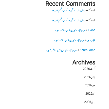
Recent Comments
طاہرہ مسعود
از
جہاں دائرے ختم ہوتے ہیں- نعیم اللہ باجوہ
طاہرہ مسعود
از
جہاں دائرے ختم ہوتے ہیں- نعیم اللہ باجوہ
Saba
از
جب جذبات خبر بن جائیں – فاطمۃالزہرہ
نایاب زہرہ
از
جب جذبات خبر بن جائیں – فاطمۃالزہرہ
Zahra khan
از
جب جذبات خبر بن جائیں – فاطمۃالزہرہ
Archives
اگست 2026
جولائی 2026
جون 2026
مئی 2026
اپریل 2026