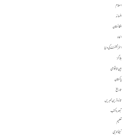
اسلام
افسانہ
افغانستان
الحاد
انٹرٹینمنٹ کی دنیا
بلاگز
بین الاقوامی
پاکستان
تاریخ
تازہ ترین خبریں
تبصرہ کتب
تعلیم
ٹیکنالوجی