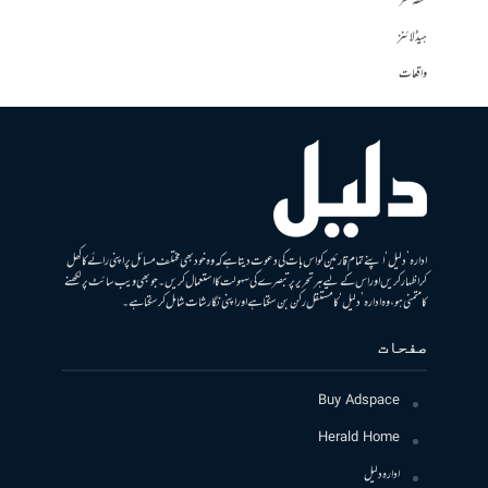
نقطہ نظر
ہیڈلائنز
واقعات
ادارہ ’دلیل‘ اپنے تمام قارئین کو اس بات کی دعوت دیتا ہے کہ وہ خود بھی مختلف مسائل پر اپنی رائے کا کھل
کر اظہار کریں اور اس کے لیے ہر تحریر پر تبصرے کی سہولت کا استعمال کریں۔ جو بھی ویب سائٹ پر لکھنے
کا متمنی ہو، وہ ادارہ ’دلیل‘ کا مستقل رکن بن سکتا ہے اور اپنی نگارشات شامل کرسکتا ہے۔
صفحات
Buy Adspace
Herald Home
ادارہ دلیل