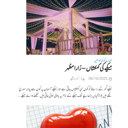
افسانہ
گوشہ خواتین
•
میکے کی کہکشاں – زارا مظہر
06/16/2025
تبصرہ لکھیے
میکے گھر کے راستے کو کون سی کہکشاں جاتی ہے اور میکے آسمان پہ کون سے چاند سورج
ٹکے ہیں جو لڑکیاں بڑھاپے تک میکے کے نام پہ باؤلی ہوئی جاتی ہیں .لکھنے والے میکے...