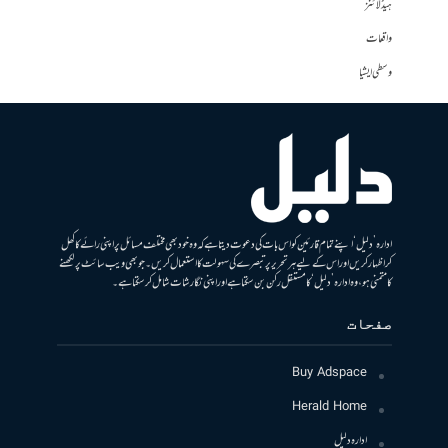
ہیڈلائنز
واقعات
وسطی ایشیا
ادارہ ’دلیل‘ اپنے تمام قارئین کو اس بات کی دعوت دیتا ہے کہ وہ خود بھی مختلف مسائل پر اپنی رائے کا کھل
کر اظہار کریں اور اس کے لیے ہر تحریر پر تبصرے کی سہولت کا استعمال کریں۔ جو بھی ویب سائٹ پر لکھنے
کا متمنی ہو، وہ ادارہ ’دلیل‘ کا مستقل رکن بن سکتا ہے اور اپنی نگارشات شامل کرسکتا ہے۔
صفحات
Buy Adspace
Herald Home
ادارہ دلیل