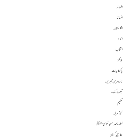
افسانہ
افسانہ
افغانستان
الحاد
انتخاب
بلاگز
پاکستانیات
تازہ ترین خبریں
تبصرہ کتب
تعلیم
ٹیکنالوجی
خطبہ جمعہ مسجد نبوی ﷺ
دفاع پاکستان