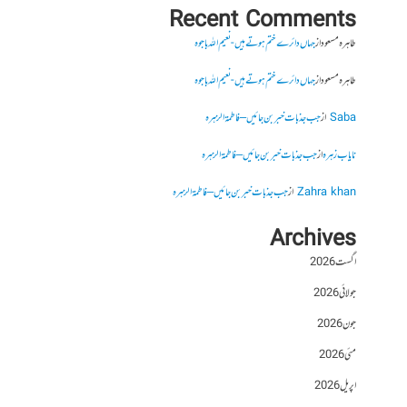
Recent Comments
طاہرہ مسعود
از
جہاں دائرے ختم ہوتے ہیں- نعیم اللہ باجوہ
طاہرہ مسعود
از
جہاں دائرے ختم ہوتے ہیں- نعیم اللہ باجوہ
Saba
از
جب جذبات خبر بن جائیں – فاطمۃالزہرہ
نایاب زہرہ
از
جب جذبات خبر بن جائیں – فاطمۃالزہرہ
Zahra khan
از
جب جذبات خبر بن جائیں – فاطمۃالزہرہ
Archives
اگست 2026
جولائی 2026
جون 2026
مئی 2026
اپریل 2026