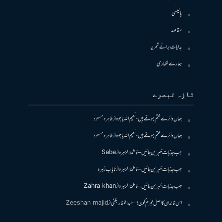
پالیسی
مقاصد
ہدایات برائے تحریر
ہمارے لکھاری
تازہ تبصرے
جہاں دائرے ختم ہوتے ہیں- نعیم اللہ باجوہ
از
طاہرہ مسعود
جہاں دائرے ختم ہوتے ہیں- نعیم اللہ باجوہ
از
طاہرہ مسعود
جب جذبات خبر بن جائیں – فاطمۃالزہرہ
از
Saba
جب جذبات خبر بن جائیں – فاطمۃالزہرہ
از
نایاب زہرہ
جب جذبات خبر بن جائیں – فاطمۃالزہرہ
از
Zahra khan
اس خاندان کا اصل مجرم کون! – عبدالغفار بگٹی
از
Zeeshan majid