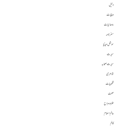
دلیل
دینیات
روحانیات
سفرنامہ
سوشل میڈیا
سیرت
سیرت صحابہ
شاعری
شخصیات
صحت
طنز و مزاح
عالم اسلام
کالم