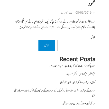
محمود
08/06/2016
تبصرے
اوّل اوّل بہت خوشی ہوئی، دل نے مان کر نہ دیا کہ ایک انگریزی اخبار نے غیر ملکی تہذیبی
یلغار کے ہنگام پاکستانیت کی بات کی ہے۔ اہتمام سے میں نے اسے پڑھنا شروع...
تلاش
تلاش
Recent Posts
ایران پاکستان سمیت دفاعی اتحاد چاہتا ہے – میر افسر امان،میر
حتی النصر ، حتی القدس – ڈاکٹر تصور بھٹہ
گواہی دیتے دریا – ڈاکٹر محمد طیب خان سنگھانوی
احراریوں کی عیاشیاں : مجلس احرار اور خاکسار تحریک کے سربراہوں کی عیاشیوں کی المناک داستان – عرفان علی
عزیز
موبائل فون اور بزرگ والدین- بریرہ صدیقی