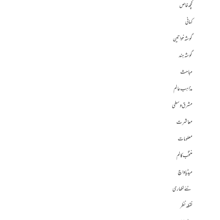
کچھ خاص
کہانی
گوشہ خواتین
گوشہ ہند
مباحث
مذاہب عالم
مشرق وسطی
معاشرت
معلومات
منتخب کالم
میڈیا واچ
نئے لکھاری
نقطہ نظر