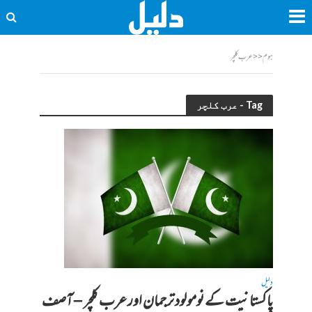
ہوم
<<
عرب کلچر
Tag - عرب کلچر
دلیل
پاکستانیت کے نومولود ترجمان اور عرب کلچر – آصف