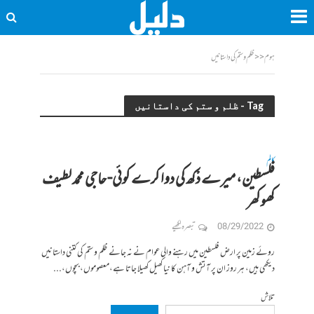
ہوم
<<
ظلم و ستم کی داستانیں
Tag - ظلم و ستم کی داستانیں
کالم
فلسطین، میرے دْکھ کی دوا کرے کوئی- حاجی محمد لطیف
کھوکھر
08/29/2022
تبصرہ لکھیے
روئے زمین پر ارض فلسطین میں رہنے والی عوام نے نہ جانے ظلم و ستم کی کتنی داستانیں
دیکھی ہیں، ہر روز ان پر آتش و آہن کا نیا کھیل کھیلا جاتا ہے،معصوموں، بچوں،...
تلاش