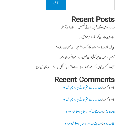
تلاش
Recent Posts
وزارتِ اعلیٰ ، وژن نہیں ، خاندانی تسلسل – سلمان احمد قریشی
ہمارا قومی داستان گو – ڈاکٹر محمد مشتاق احمد
نیپال سیکولر ریاست ہندوتوا کے نرغے میں – محمد محسن خان راجپوت
ٹرمپ کے بیان میں کوئی وزن نہیں ہے – میر افسرامان،میر
مقبوضہ کشمیر بچوں کے اغواء کا المیہ، ایک اعداد و شمار پر مشتمل رپورٹ – عرفان علی عزیز
Recent Comments
طاہرہ مسعود
از
جہاں دائرے ختم ہوتے ہیں- نعیم اللہ باجوہ
طاہرہ مسعود
از
جہاں دائرے ختم ہوتے ہیں- نعیم اللہ باجوہ
Saba
از
جب جذبات خبر بن جائیں – فاطمۃالزہرہ
نایاب زہرہ
از
جب جذبات خبر بن جائیں – فاطمۃالزہرہ