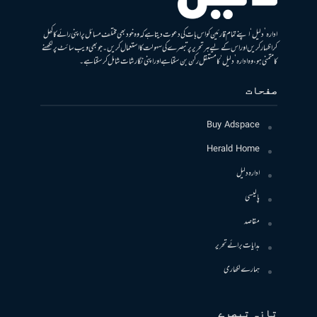
ادارہ ’دلیل‘ اپنے تمام قارئین کو اس بات کی دعوت دیتا ہے کہ وہ خود بھی مختلف مسائل پر اپنی رائے کا کھل
کر اظہار کریں اور اس کے لیے ہر تحریر پر تبصرے کی سہولت کا استعمال کریں۔ جو بھی ویب سائٹ پر لکھنے
کا متمنی ہو، وہ ادارہ ’دلیل‘ کا مستقل رکن بن سکتا ہے اور اپنی نگارشات شامل کرسکتا ہے۔
صفحات
Buy Adspace
Herald Home
ادارہ دلیل
پالیسی
مقاصد
ہدایات برائے تحریر
ہمارے لکھاری
تازہ تبصرے