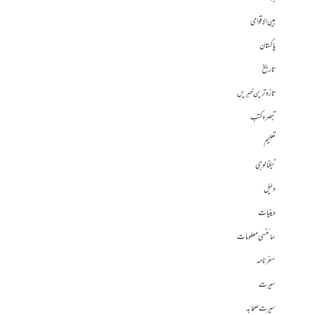
بین الاقوامی
پاکستان
تاریخ
تازہ ترین خبریں
تبصرہ کتب
تعلیم
ٹیکنالوجی
دلیل
دینیات
سائنسی معلومات
سفرنامہ
سیرت
سیرت صحابہ