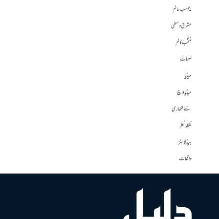
مذاہب عالم
مشرق وسطی
منتخب کالم
مہمات
میڈیا
میڈیا واچ
نئے لکھاری
نقطہ نظر
ہیڈلائنز
واقعات