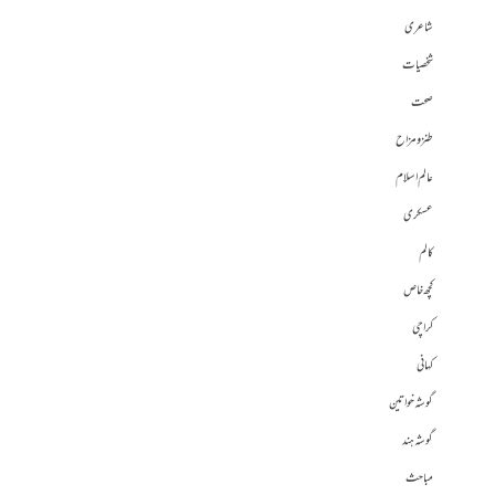
شاعری
شخصیات
صحت
طنز و مزاح
عالم اسلام
عسکری
کالم
کچھ خاص
کراچی
کہانی
گوشہ خواتین
گوشہ ہند
مباحث