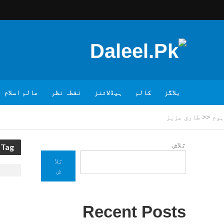
بلاگز
کالم
ہیڈلائنز
نقطہ نظر
عالم اسلام
ہوم
<<
طارق عزیز
تلاش
Tag - طارق عزیز
تلا
ش
Recent Posts