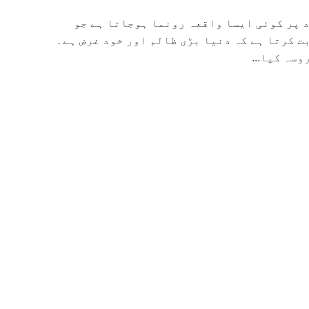
د پر کوئی ایسا واقعہ رونما ہوجاتا ہے جو
ت کرتا ہے کہ دنیا بڑی ظالم اور خود غرض ہے۔
سہ کیا...