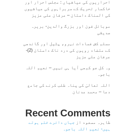
احراریوں کی عیاشیاں : مجلس احرار اور
خاکسار تحریک کے سربراہوں کی عیاشیوں
کی المناک داستان – عرفان علی عزیز
موبائل فون اور بزرگ والدین- بریرہ
صدیقی
مسلم کش فسادات نہرو، پٹیل اور گاندھی
کے متضاد رویوں کی درد ناک داستان (2)-
عرفان علی عزیز
وہ کل جو کبھی آیا ہی نہیں – نعیم اللہ
باجوہ
اللہ تعالیٰ کی پناہ طلب کرنے کی جامع
دعا – محمد عدنان
Recent Comments
طاہرہ مسعود
از
جہاں دائرے ختم ہوتے
ہیں- نعیم اللہ باجوہ