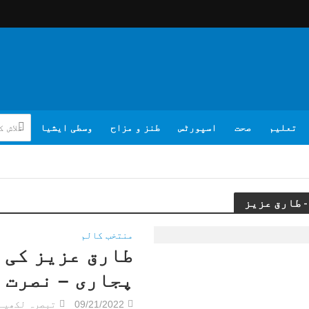
تعلیم
صحت
اسپورٹس
طنز و مزاح
وسطی ایشیا
منتخب کالم
طارق عزیز کی 
پجاری – نصرت 
09/21/2022
تبصرہ لکھیے