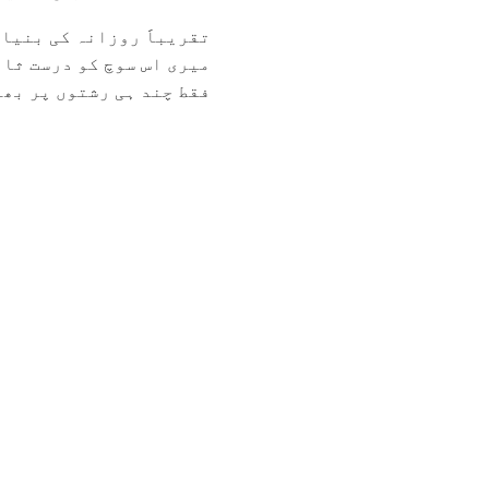
تقریباََ روزانہ کی بنیا
میری اس سوچ کو درست ثاب
فقط چند ہی رشتوں پر بھرو