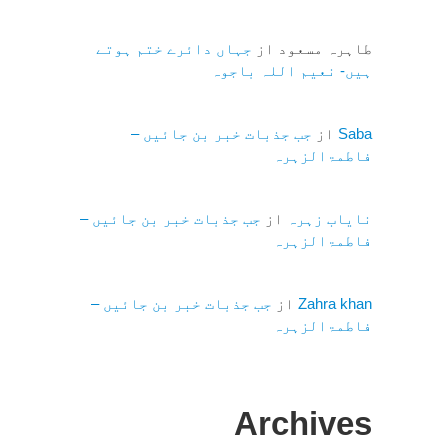
طاہرہ مسعود
از
جہاں دائرے ختم ہوتے
ہیں- نعیم اللہ باجوہ
Saba
از
جب جذبات خبر بن جائیں –
فاطمۃالزہرہ
نایاب زہرہ
از
جب جذبات خبر بن جائیں –
فاطمۃالزہرہ
Zahra khan
از
جب جذبات خبر بن جائیں –
فاطمۃالزہرہ
Archives