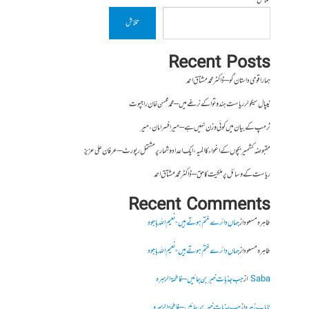
تلاش
تلاش
Recent Posts
ہمارا قومی داستان گو – ڈاکٹر محمد مشتاق احمد
نیپال سیکولر ریاست ہندوتوا کے نرغے میں – محمد محسن خان راجپوت
ٹرمپ کے بیان میں کوئی وزن نہیں ہے – میر افسرامان،میر
مقبوضہ کشمیر بچوں کے اغواء کا المیہ، ایک اعداد و شمار پر مشتمل رپورٹ – عرفان علی عزیز
ریاست کے وسائل پر ملکیت کا حق – ڈاکٹر محمد مشتاق احمد
Recent Comments
طاہرہ مسعود
از
جہاں دائرے ختم ہوتے ہیں- نعیم اللہ باجوہ
طاہرہ مسعود
از
جہاں دائرے ختم ہوتے ہیں- نعیم اللہ باجوہ
Saba
از
جب جذبات خبر بن جائیں – فاطمۃالزہرہ
نایاب زہرہ
از
جب جذبات خبر بن جائیں – فاطمۃالزہرہ