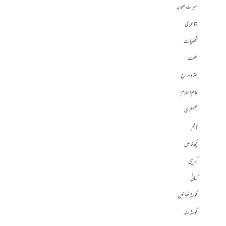
سیرت صحابہ
شاعری
شخصیات
صحت
طنز و مزاح
عالم اسلام
عسکری
کالم
کچھ خاص
کراچی
کہانی
گوشہ خواتین
گوشہ ہند