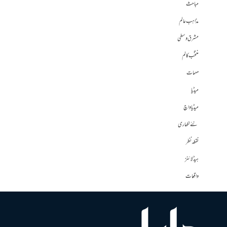
مباحث
مذاہب عالم
مشرق وسطی
منتخب کالم
مہمات
میڈیا
میڈیا واچ
نئے لکھاری
نقطہ نظر
ہیڈلائنز
واقعات