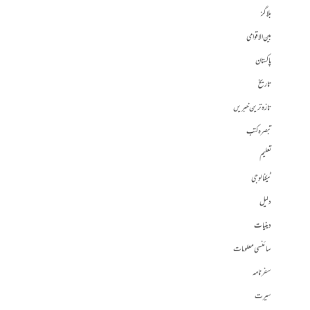
بلاگز
بین الاقوامی
پاکستان
تاریخ
تازہ ترین خبریں
تبصرہ کتب
تعلیم
ٹیکنالوجی
دلیل
دینیات
سائنسی معلومات
سفرنامہ
سیرت