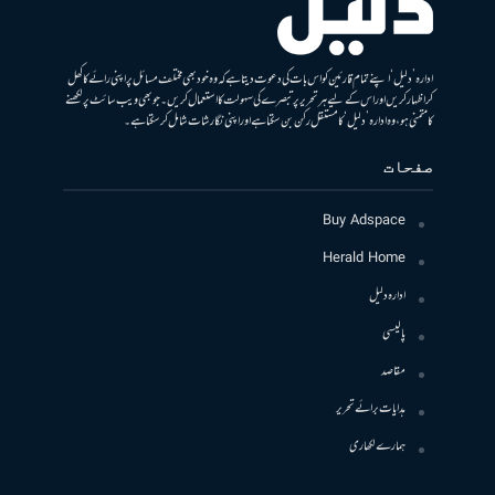
ادارہ ’دلیل‘ اپنے تمام قارئین کو اس بات کی دعوت دیتا ہے کہ وہ خود بھی مختلف مسائل پر اپنی رائے کا کھل
کر اظہار کریں اور اس کے لیے ہر تحریر پر تبصرے کی سہولت کا استعمال کریں۔ جو بھی ویب سائٹ پر لکھنے
کا متمنی ہو، وہ ادارہ ’دلیل‘ کا مستقل رکن بن سکتا ہے اور اپنی نگارشات شامل کرسکتا ہے۔
صفحات
Buy Adspace
Herald Home
ادارہ دلیل
پالیسی
مقاصد
ہدایات برائے تحریر
ہمارے لکھاری