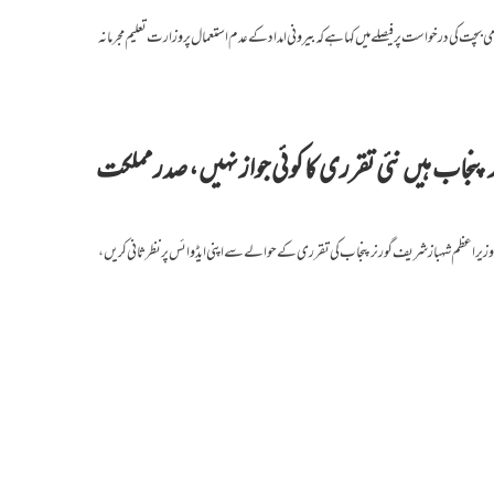
چت کی درخواست پر فیصلے میں کہا ہے کہ بیرونی امداد کے عدم استعمال پر وزارت تعلیم مجرمانہ
ر پنجاب ہیں نئی تقرری کا کوئی جواز نہیں، صدر مملکت
وزیر اعظم شہباز شریف گورنر پنجاب کی تقرری کے حوالے سے اپنی ایڈوائس پر نظرثانی کریں،