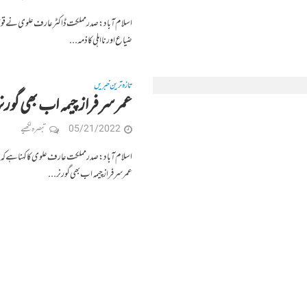
اسلام آباد: صدر مملکت ڈاکٹر عارف علوی نے قومی ب
ضیاع اور نااہلی کا ذمہ...
تازہ ترین خبریں
عمر سرفراز چیمہ اب بھی گورن
05/21/2022
تبصرہ لکھیے
اسلام آباد: صدر مملکت عارف علوی کا کہنا ہے کہ 
عمر سرفراز چیمہ اب بھی گورنر...