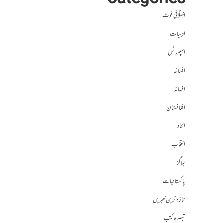
Categories
اختلافی نوٹ
ادبیات
اسپورٹس
افسانہ
افسانہ
افغانستان
الحاد
انتخاب
بلاگز
پاکستانیات
تازہ ترین خبریں
تبصرہ کتب