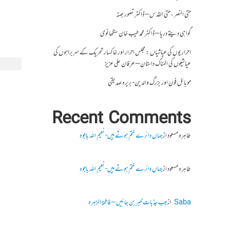
حتی النصر ، حتی القدس – ڈاکٹر تصور بھٹہ
گواہی دیتے دریا – ڈاکٹر محمد طیب خان سنگھانوی
احراریوں کی عیاشیاں : مجلس احرار اور خاکسار تحریک کے سربراہوں کی
عیاشیوں کی المناک داستان – عرفان علی عزیز
موبائل فون اور بزرگ والدین- بریرہ صدیقی
Recent Comments
طاہرہ مسعود
از
جہاں دائرے ختم ہوتے ہیں- نعیم اللہ باجوہ
طاہرہ مسعود
از
جہاں دائرے ختم ہوتے ہیں- نعیم اللہ باجوہ
Saba
از
جب جذبات خبر بن جائیں – فاطمۃالزہرہ