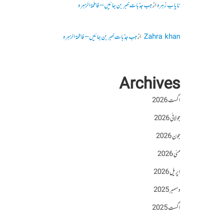
نایاب زہرہ
از
جب جذبات خبر بن جائیں – فاطمۃالزہرہ
Zahra khan
از
جب جذبات خبر بن جائیں – فاطمۃالزہرہ
Archives
اگست 2026
جولائی 2026
جون 2026
مئی 2026
اپریل 2026
دسمبر 2025
اگست 2025