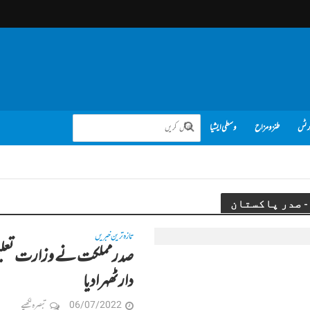
رٹس
طنز و مزاح
وسطی ایشیا
تازہ ترین خبریں
صدرمملکت نے وزارت تعلیم کو 
دارٹھہرادیا
06/07/2022
تبصرہ لکھیے