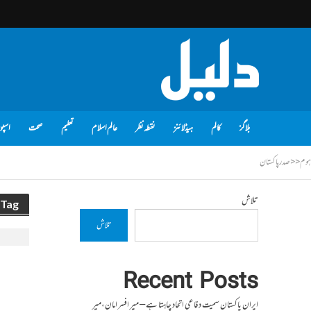
بلاگز
کالم
ہیڈلائنز
نقطہ نظر
عالم اسلام
تعلیم
صحت
اسپو
ہوم
<<
صدر پاکستان
تلاش
Tag - صدر پاکستان
تلاش
Recent Posts
ایران پاکستان سمیت دفاعی اتحاد چاہتا ہے – میر افسر امان،میر