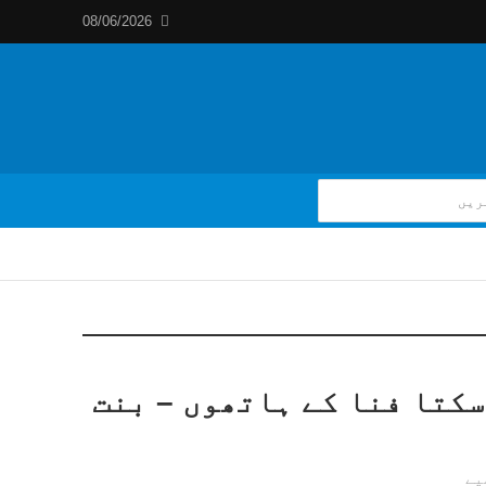
08/06/2026
سکتا فنا کے ہاتھوں – بنت
یے