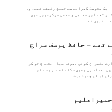
 ایک متوسط گھرانے سے تعلق رکھتے تھے۔ وہ
شار تھے اور سماجی و فلاحی سرگرمیوں میں
 انہوں نے...
ے تھے – حافظ یوسف سراج
ارے حکمران کوئی جھوٹا سچا احتجاج تو کر
چی امداد ہی بھیج سکتے تھے۔ہم سے تو
م از کم جھوٹ موٹ...
حمیراعلیم