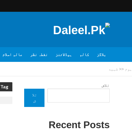
بلاگز
کالم
ہیڈلائنز
نقطہ نظر
عالم اسلام
ہوم
<<
شہید
تلاش
Tag - شہید
تلا
ش
Recent Posts