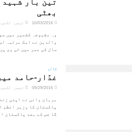
تین بار شہید ہ
بھٹی
10/03/2016
تبصرہ لکھیے
وہ مقبوضہ کشمیر میں سوپ
والدین نے ایک مرتبہ اس 
سال کی عمر میں ٹی وی پر 
کالم
غدّار-حامد میر
09/29/2016
تبصرہ لکھیے
برہان وانی نے اپنی زندگ
پاکستان کا وزیر اعظم ا
گا جس کے بعد پاکستان او