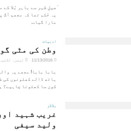
َصیلِ شَہر سے باہر بُلا کے
یہ حُکم تھا کہ مجھےِ آگ پ
مارا گیا...
ادبیات
وطن کی مٹی گو
11/13/2016
تبصرہ لکھیے
بابا بابا! مجھے یہ وال
ہاتھ ڈالے کھلونوں کی ط
کون سا کھلونا چاہیے؟ یہ
بلاگز
غریب شہید اور
ولید سیفی