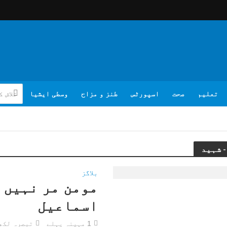
تعلیم
صحت
اسپورٹس
طنز و مزاح
وسطی ایشیا
بلاگز
مومن مر نہیں 
اسماعیل
1 مہینہ پہلے
تبصرہ لکھ