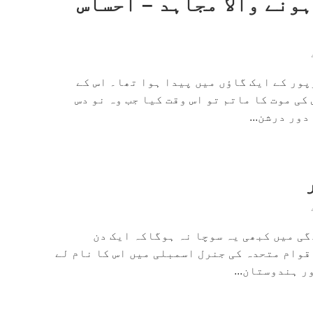
ونے والا مجاہد – احساس
ور کے ایک گاؤں میں پیدا ہوا تھا۔ اس کے
کی موت کا ماتم تو اس وقت کیا جب وہ نو دس
دور درشن...
ی میں کبھی یہ سوچا نہ ہوگاکہ ایک دن
قوام متحدہ کی جنرل اسمبلی میں اس کا نام لے
ر ہندوستان...