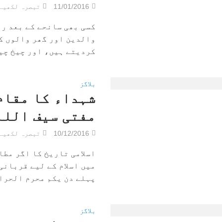
11/01/2016
تبصرہ لکھیے
کسی بھی سانحے کے بعد ر
والدین اور گھر والوں ک
کردیتے ہیں، اور چیخ چیخ
بلاگز
شہداء کا مقام
مفتی سیف اللہ
10/12/2016
تبصرہ لکھیے
اسلامی تاریخ کا اگر مطا
میں اسلام کے لیے قربانی
پہلے دن یکم محرم الحرام
بلاگز