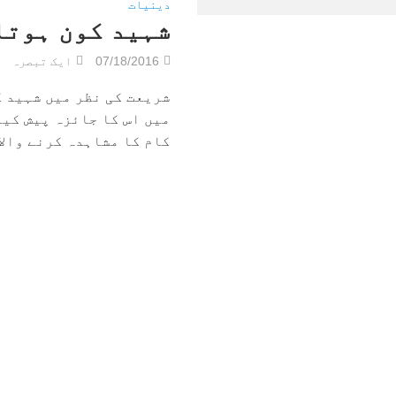
دینیات
شہید کون ہوتا
07/18/2016
ایک تبصرہ
شریعت کی نظر میں شہید ک
میں اس کا جائزہ پیش کیا 
کام کا مشاہدہ کرنے والا۔