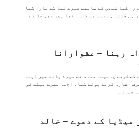
 مارا گیا سَبھی کے سامنے عِبرت بَنا کے مارا گیا
ر ہی چَلنا ہے میں بے گناہ تھا پھِر بھی جَلا کے
اہ رہنا – عشوارانا
ے کھلونے چاہیے۔ معاذ نے میرے ہاتھ میں اپنا
رف اشارہ کرتے ہوئے کہا۔ اچھا میرے بیٹے کو
 جہاز...
 میڈیا کے دعوے – خالد