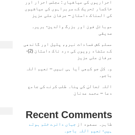
احراریوں کی عیاشیاں : مجلس احرار اور
خاکسار تحریک کے سربراہوں کی عیاشیوں
کی المناک داستان – عرفان علی عزیز
موبائل فون اور بزرگ والدین- بریرہ
صدیقی
مسلم کش فسادات نہرو، پٹیل اور گاندھی
کے متضاد رویوں کی درد ناک داستان (2)-
عرفان علی عزیز
وہ کل جو کبھی آیا ہی نہیں – نعیم اللہ
باجوہ
اللہ تعالیٰ کی پناہ طلب کرنے کی جامع
دعا – محمد عدنان
Recent Comments
طاہرہ مسعود
از
جہاں دائرے ختم ہوتے
ہیں- نعیم اللہ باجوہ