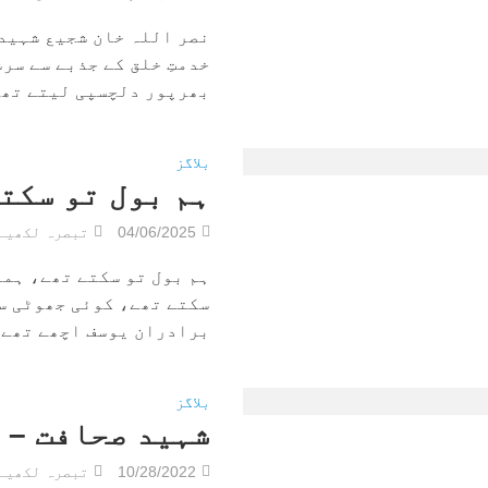
نصر اللہ خان شجیع شہید
خدمتِ خلق کے جذبے سے سر
بھرپور دلچسپی لیتے تھے۔
بلاگز
ہم بول تو سکت
04/06/2025
تبصرہ لکھیے
ہم بول تو سکتے تھے، ہم
سکتے تھے، کوئی جھوٹی س
برادران یوسف اچھے تھے،ک
بلاگز
شہید صحافت – 
10/28/2022
تبصرہ لکھیے