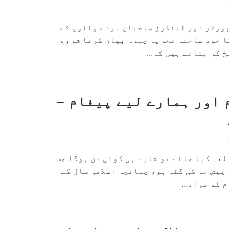
پورٹر اور اینکرز صاحبان مرنے والوں کے
ا خود ساختہ فخریہ چہرہ بیان کرنا شروع
 کر بتاتے ہیں کہ...
 اور ہمارے لیے پیغام –
لعہ کیا جائے تو شاید ہی کوئی دن ہوگا جس
 پیش نہ کی گئی ہو، چنانچہ اسلامی سال کے
 کو مراد...