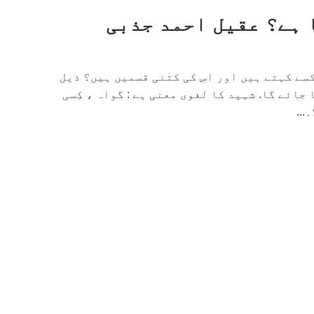
 ہے؟ عقیل احمد جذبی
سے کہتے ہیں اور اس کی کتنی قسمیں ہیں؟ ذیل
جائے گا. شہید کا لغوی معنی ہے : گواہ ، کِسی
...