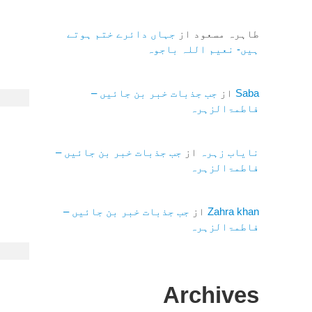
طاہرہ مسعود
از
جہاں دائرے ختم ہوتے
ہیں- نعیم اللہ باجوہ
Saba
از
جب جذبات خبر بن جائیں –
فاطمۃالزہرہ
نایاب زہرہ
از
جب جذبات خبر بن جائیں –
فاطمۃالزہرہ
Zahra khan
از
جب جذبات خبر بن جائیں –
فاطمۃالزہرہ
Archives