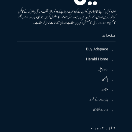
ادارہ ’دلیل‘ اپنے تمام قارئین کو اس بات کی دعوت دیتا ہے کہ وہ خود بھی مختلف مسائل پر اپنی رائے کا کھل
کر اظہار کریں اور اس کے لیے ہر تحریر پر تبصرے کی سہولت کا استعمال کریں۔ جو بھی ویب سائٹ پر لکھنے
کا متمنی ہو، وہ ادارہ ’دلیل‘ کا مستقل رکن بن سکتا ہے اور اپنی نگارشات شامل کرسکتا ہے۔
صفحات
Buy Adspace
Herald Home
ادارہ دلیل
پالیسی
مقاصد
ہدایات برائے تحریر
ہمارے لکھاری
تازہ تبصرے