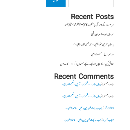
تلاش
Recent Posts
ریاست کے وسائل پر ملکیت کا حق – ڈاکٹر محمد مشتاق احمد
سو سال بعد – کامران رفیع
پاسبانِ حرمین شریفین – محمد محسن خان راجپوت
دوسرا رخ – آصف امین
منافق کی چار نشانیاں اور ایک سچے مسلمان کا کردار – محمد عدنان
Recent Comments
طاہرہ مسعود
از
جہاں دائرے ختم ہوتے ہیں- نعیم اللہ باجوہ
طاہرہ مسعود
از
جہاں دائرے ختم ہوتے ہیں- نعیم اللہ باجوہ
Saba
از
جب جذبات خبر بن جائیں – فاطمۃالزہرہ
نایاب زہرہ
از
جب جذبات خبر بن جائیں – فاطمۃالزہرہ