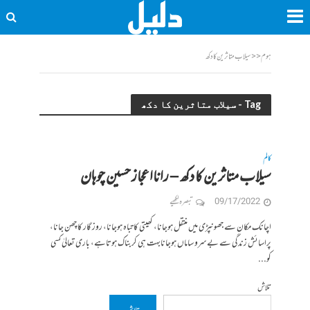
ہوم
<<
سیلاب متاثرین کا دکھ
Tag - سیلاب متاثرین کا دکھ
کالم
سیلاب متاثرین کا دکھ – رانااعجاز حسین چوہان
09/17/2022
تبصرہ لکھیے
اچانک مکان سے جھونپڑی میں منتقل ہوجانا، کھیتی کا تباہ ہوجانا، روز گار کا چھن جانا،
پراسائش زندگی سے بے سرو ساماں ہوجانابہت ہی کربناک ہوتاہے، باری تعالیٰ کسی
کو...
تلاش