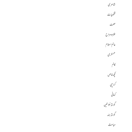
شاعری
شخصیات
صحت
طنز و مزاح
عالم اسلام
عسکری
کالم
کچھ خاص
کراچی
کہانی
گوشہ خواتین
گوشہ ہند
مباحث