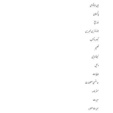
بین الاقوامی
پاکستان
تاریخ
تازہ ترین خبریں
تبصرہ کتب
تعلیم
ٹیکنالوجی
دلیل
دینیات
سائنسی معلومات
سفرنامہ
سیرت
سیرت صحابہ