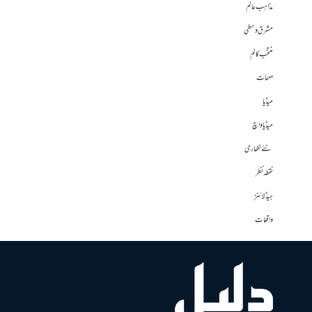
مذاہب عالم
مشرق وسطی
منتخب کالم
مہمات
میڈیا
میڈیا واچ
نئے لکھاری
نقطہ نظر
ہیڈلائنز
واقعات