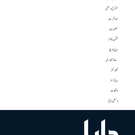
مشرق وسطی
معاشرت
معلومات
منتخب کالم
میڈیا واچ
نئے لکھاری
نقطہ نظر
ہیڈلائنز
واقعات
وسطی ایشیا