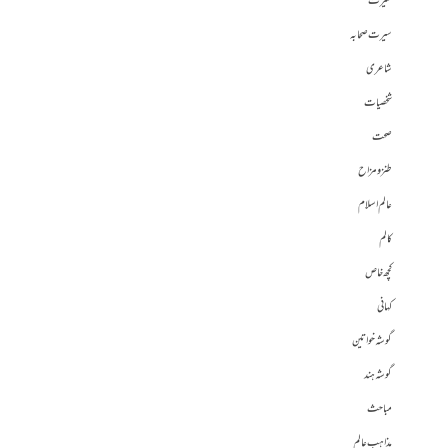
سیرت
سیرت صحابہ
شاعری
شخصیات
صحت
طنز و مزاح
عالم اسلام
کالم
کچھ خاص
کہانی
گوشہ خواتین
گوشہ ہند
مباحث
مذاہب عالم