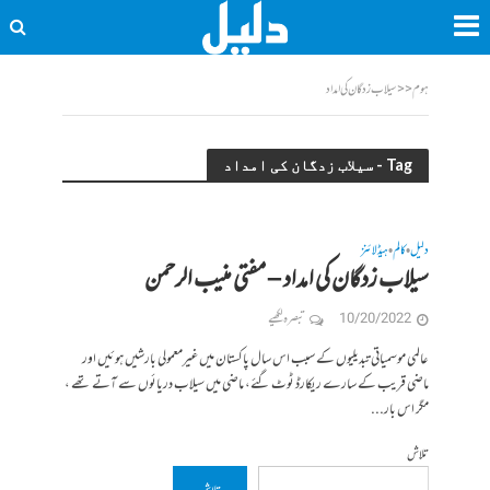
ہوم
<<
سیلاب زدگان کی امداد
Tag - سیلاب زدگان کی امداد
دلیل
کالم
ہیڈلائنز
•
•
سیلاب زدگان کی امداد – مفتی منیب الرحمن
10/20/2022
تبصرہ لکھیے
عالمی موسمیاتی تبدیلیوں کے سبب اس سال پاکستان میں غیرمعمولی بارشیں ہوئیں اور
ماضی قریب کے سارے ریکارڈ ٹوٹ گئے، ماضی میں سیلاب دریائوں سے آتے تھے ،
مگر اس بار...
تلاش