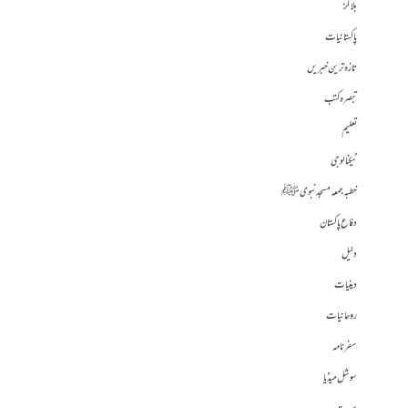
بلاگز
پاکستانیات
تازہ ترین خبریں
تبصرہ کتب
تعلیم
ٹیکنالوجی
خطبہ جمعہ مسجد نبوی ﷺ
دفاع پاکستان
دلیل
دینیات
روحانیات
سفرنامہ
سوشل میڈیا