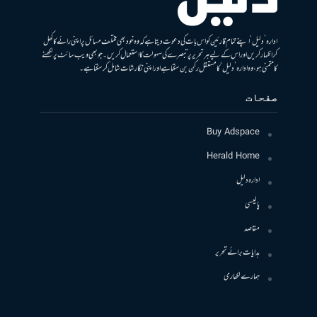
ادارہ ’دلیل‘ اپنے تمام قارئین کو اس بات کی دعوت دیتا ہے کہ وہ خود بھی مختلف مسائل پر اپنی رائے کا کھل
کر اظہار کریں اور اس کے لیے ہر تحریر پر تبصرے کی سہولت کا استعمال کریں۔ جو بھی ویب سائٹ پر لکھنے
کا متمنی ہو، وہ ادارہ ’دلیل‘ کا مستقل رکن بن سکتا ہے اور اپنی نگارشات شامل کرسکتا ہے۔
صفحات
Buy Adspace
Herald Home
ادارہ دلیل
پالیسی
مقاصد
ہدایات برائے تحریر
ہمارے لکھاری