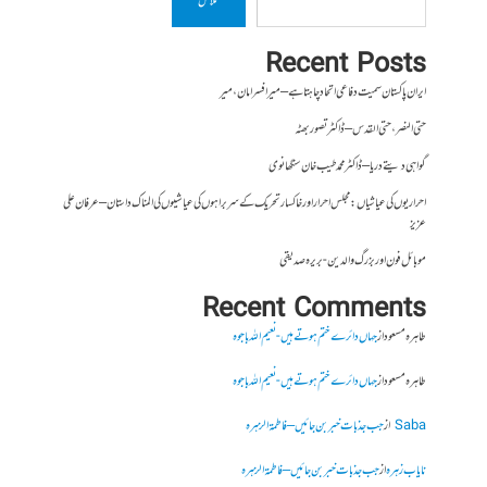
تلاش
Recent Posts
ایران پاکستان سمیت دفاعی اتحاد چاہتا ہے – میر افسر امان،میر
حتی النصر ، حتی القدس – ڈاکٹر تصور بھٹہ
گواہی دیتے دریا – ڈاکٹر محمد طیب خان سنگھانوی
احراریوں کی عیاشیاں : مجلس احرار اور خاکسار تحریک کے سربراہوں کی عیاشیوں کی المناک داستان – عرفان علی
عزیز
موبائل فون اور بزرگ والدین- بریرہ صدیقی
Recent Comments
طاہرہ مسعود
از
جہاں دائرے ختم ہوتے ہیں- نعیم اللہ باجوہ
طاہرہ مسعود
از
جہاں دائرے ختم ہوتے ہیں- نعیم اللہ باجوہ
Saba
از
جب جذبات خبر بن جائیں – فاطمۃالزہرہ
نایاب زہرہ
از
جب جذبات خبر بن جائیں – فاطمۃالزہرہ