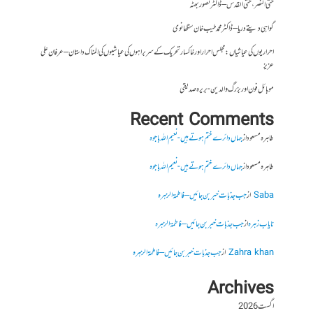
حتی النصر ، حتی القدس – ڈاکٹر تصور بھٹہ
گواہی دیتے دریا – ڈاکٹر محمد طیب خان سنگھانوی
احراریوں کی عیاشیاں : مجلس احرار اور خاکسار تحریک کے سربراہوں کی عیاشیوں کی المناک داستان – عرفان علی
عزیز
موبائل فون اور بزرگ والدین- بریرہ صدیقی
Recent Comments
طاہرہ مسعود
از
جہاں دائرے ختم ہوتے ہیں- نعیم اللہ باجوہ
طاہرہ مسعود
از
جہاں دائرے ختم ہوتے ہیں- نعیم اللہ باجوہ
Saba
از
جب جذبات خبر بن جائیں – فاطمۃالزہرہ
نایاب زہرہ
از
جب جذبات خبر بن جائیں – فاطمۃالزہرہ
Zahra khan
از
جب جذبات خبر بن جائیں – فاطمۃالزہرہ
Archives
اگست 2026