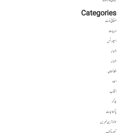
جولائی 2016
Categories
اختلافی نوٹ
ادبیات
اسپورٹس
افسانہ
افسانہ
افغانستان
الحاد
انتخاب
بلاگز
پاکستانیات
تازہ ترین خبریں
تبصرہ کتب