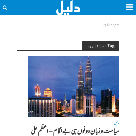
ہوم
<<
سنگاپور
Tag - سنگاپور
دلیل
سیاست و زبان دونوں ہی بے لگام – اعظم علی