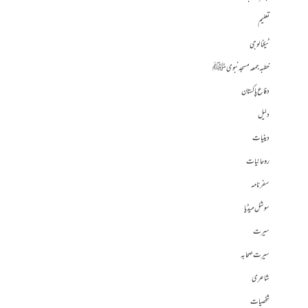
تعلیم
ٹیکنالوجی
خطبہ جمعہ مسجد نبوی ﷺ
دفاع پاکستان
دلیل
دینیات
روحانیات
سفرنامہ
سوشل میڈیا
سیرت
سیرت صحابہ
شاعری
شخصیات