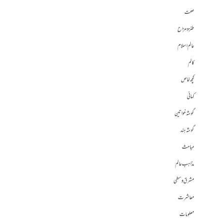
صحت
طنز و مزاح
عالم اسلام
کالم
کچھ خاص
کہانی
گوشہ خواتین
گوشہ ہند
مباحث
مذاہب عالم
مشرق وسطی
معاشرت
معلومات