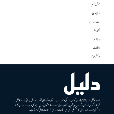
منتخب کالم
میڈیا واچ
نئے لکھاری
نقطہ نظر
ہیڈلائنز
واقعات
وسطی ایشیا
ادارہ ’دلیل‘ اپنے تمام قارئین کو اس بات کی دعوت دیتا ہے کہ وہ خود بھی مختلف مسائل پر اپنی رائے کا کھل
کر اظہار کریں اور اس کے لیے ہر تحریر پر تبصرے کی سہولت کا استعمال کریں۔ جو بھی ویب سائٹ پر لکھنے
کا متمنی ہو، وہ ادارہ ’دلیل‘ کا مستقل رکن بن سکتا ہے اور اپنی نگارشات شامل کرسکتا ہے۔