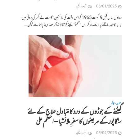
06/01/2025
تبصرہ لکھیے
ستاون سال قبل9 اگست 1965 کو اس وقت کی ملائشین حکومت نے گھر کی روٹی میں
برابر کا حصہ مانگنے پر لات مار کر اس ”نکھٹو“ بیٹے کو نکالا تھا کہ حصہ دینا پڑتا ہے لیکن...
صحت
کالم
•
گھٹنے کے جوڑوں کے درد کا متبادل علاج کے لئے
سنگاپور کے مریضوں کا سفر ِملائشیا – اعظم علی
05/04/2025
تبصرہ لکھیے