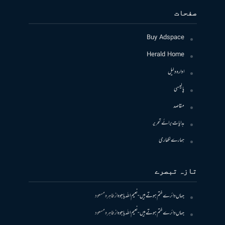
صفحات
Buy Adspace
Herald Home
ادارہ دلیل
پالیسی
مقاصد
ہدایات برائے تحریر
ہمارے لکھاری
تازہ تبصرے
جہاں دائرے ختم ہوتے ہیں- نعیم اللہ باجوہ
از
طاہرہ مسعود
جہاں دائرے ختم ہوتے ہیں- نعیم اللہ باجوہ
از
طاہرہ مسعود