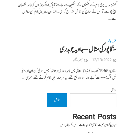
گزشتہ سال جونی لام کے گھٹنوں کے اسکین سے سامنے آیا کہ اسکے جوڑوں کو خاصا نقصان
پہنچ چُکا ہے تو اس نے علاج کی تلاش شروع کردی ۔ اٹھاون سالہ جونی لام کئی سالوں
سے...
منتخب کالم
سنگاپور کی مثال – جاوید چوہدری
12/13/2022
تبصرہ لکھیے
سنگا پور1965 تک ملائیشیا کا انتہائی پس ماندہ علاقہ ہوتا تھا‘ زمین دلدلی‘ ویران اور بنجر
تھی‘ لوگ سست‘ بے کار اور نالائق تھے‘ یہ صرف تین کام کرتے تھے‘ بحری...
تلاش
تلاش
Recent Posts
ایران پاکستان سمیت دفاعی اتحاد چاہتا ہے – میر افسر امان،میر