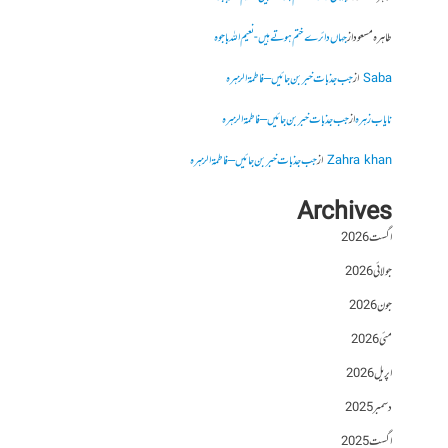
طاہرہ مسعود
از
جہاں دائرے ختم ہوتے ہیں- نعیم اللہ باجوہ
Saba
از
جب جذبات خبر بن جائیں – فاطمۃالزہرہ
نایاب زہرہ
از
جب جذبات خبر بن جائیں – فاطمۃالزہرہ
Zahra khan
از
جب جذبات خبر بن جائیں – فاطمۃالزہرہ
Archives
اگست 2026
جولائی 2026
جون 2026
مئی 2026
اپریل 2026
دسمبر 2025
اگست 2025