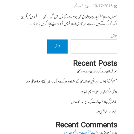
10/17/2016
تبصرہ لکھیے
جمہوریت بجا مگر ایک چیز اخلاق بھی ہوتا ہے‘ قانون بھی‘ کردار بھی…افسوس کہ کم ہی
لوگ غور کرتے ہیں۔ رہے سرکاری اخبار نویس تو وہ سوچ بچار کریں یا دربار...
تلاش
تلاش
Recent Posts
موبائل فون اور بزرگ والدین- بریرہ صدیقی
مسلم کش فسادات نہرو، پٹیل اور گاندھی کے متضاد رویوں کی درد ناک داستان (2)- عرفان علی عزیز
وہ کل جو کبھی آیا ہی نہیں – نعیم اللہ باجوہ
اللہ تعالیٰ کی پناہ طلب کرنے کی جامع دعا – محمد عدنان
ایٹوموسو – محمد جمیل اختر
Recent Comments
طاہرہ مسعود
از
جہاں دائرے ختم ہوتے ہیں- نعیم اللہ باجوہ