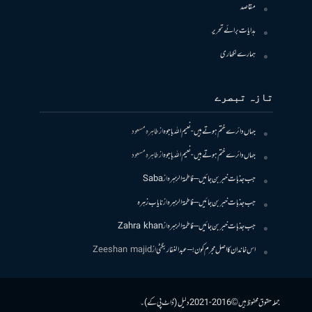
مقاصد
ہدایات برائے تحریر
ہمارے لکھاری
تازہ تبصرے
جہاں دائرے ختم ہوتے ہیں- نعیم اللہ باجوہ
از
طاہرہ مسعود
جہاں دائرے ختم ہوتے ہیں- نعیم اللہ باجوہ
از
طاہرہ مسعود
جب جذبات خبر بن جائیں – فاطمۃالزہرہ
از
Saba
جب جذبات خبر بن جائیں – فاطمۃالزہرہ
از
نایاب زہرہ
جب جذبات خبر بن جائیں – فاطمۃالزہرہ
از
Zahra khan
اس خاندان کا اصل مجرم کون! – عبدالغفار بگٹی
از
Zeeshan majid
جملہ حقوق محفوظ ہیں © 2016-2021 دلیل (ڈاٹ پی کے)۔