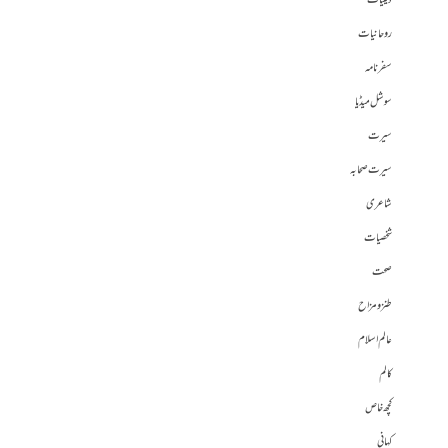
دینیات
روحانیات
سفرنامہ
سوشل میڈیا
سیرت
سیرت صحابہ
شاعری
شخصیات
صحت
طنز و مزاح
عالم اسلام
کالم
کچھ خاص
کہانی