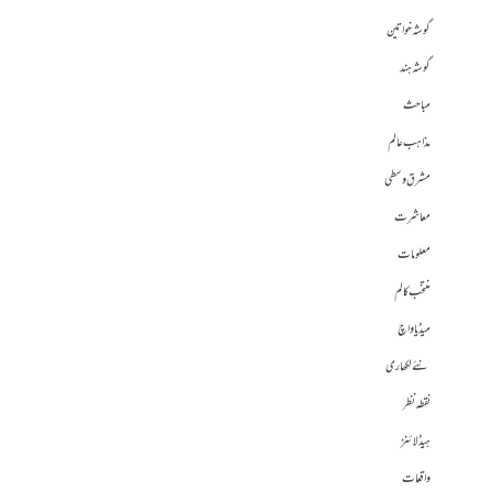
گوشہ خواتین
گوشہ ہند
مباحث
مذاہب عالم
مشرق وسطی
معاشرت
معلومات
منتخب کالم
میڈیا واچ
نئے لکھاری
نقطہ نظر
ہیڈلائنز
واقعات