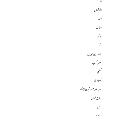
افسانہ
افغانستان
الحاد
انتخاب
بلاگز
پاکستانیات
تازہ ترین خبریں
تبصرہ کتب
تعلیم
ٹیکنالوجی
خطبہ جمعہ مسجد نبوی ﷺ
دفاع پاکستان
دلیل