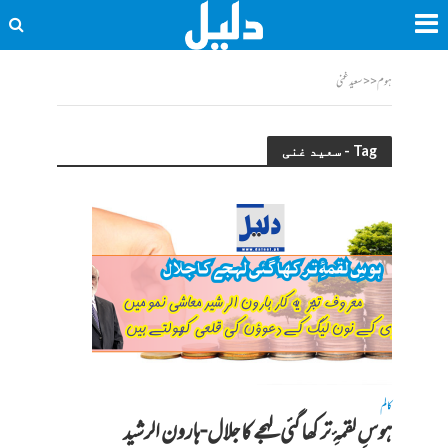
ہوم
<<
سعید غنی
Tag - سعید غنی
کالم
ہوسِ لقمۂِ تر کھا گئی لہجے کا جلال-ہارون الرشید