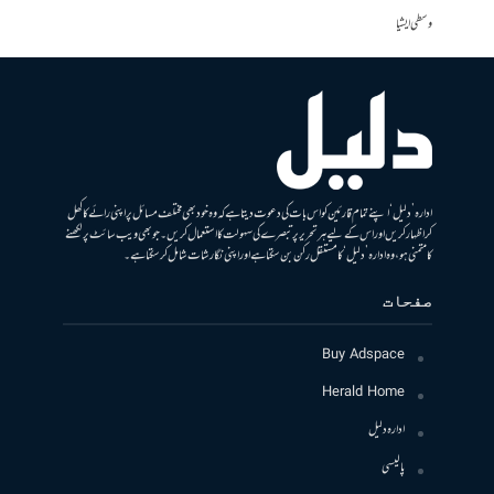
وسطی ایشیا
ادارہ ’دلیل‘ اپنے تمام قارئین کو اس بات کی دعوت دیتا ہے کہ وہ خود بھی مختلف مسائل پر اپنی رائے کا کھل
کر اظہار کریں اور اس کے لیے ہر تحریر پر تبصرے کی سہولت کا استعمال کریں۔ جو بھی ویب سائٹ پر لکھنے
کا متمنی ہو، وہ ادارہ ’دلیل‘ کا مستقل رکن بن سکتا ہے اور اپنی نگارشات شامل کرسکتا ہے۔
صفحات
Buy Adspace
Herald Home
ادارہ دلیل
پالیسی