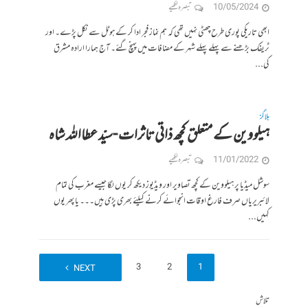
10/05/2024
تبصرہ لکھیے
ابھی تاریکی پوری طرح چھٹی نہیں تھی کہ ہم نماز فجر ادا کر کے ہوٹل سے نکل پڑے۔ اور
ٹریفک بڑھنے سے پہلے پہلے شہر کے مضافات میں پہنچ گئے۔ آج ہمارا ارادہ مشرق
کی...
بلاگز
ہیلووین کے متعلق کچھ ذاتی تاثرات‎‎ -سیّد عطااللہ شاہ
11/01/2022
تبصرہ لکھیے
سوشل میڈیا پر ہیلووین کے کچھ تصاویر اور ویڈیوز دیکھ کر یوں لگا جیسے مغرب کی تمام
لائبریریاں صرف فارغ اوقات انجوائے کرنے کیلئے بھری پڑی ہیں۔۔۔ یا پھر یوں
کہیں...
4
3
2
1
NEXT
تلاش