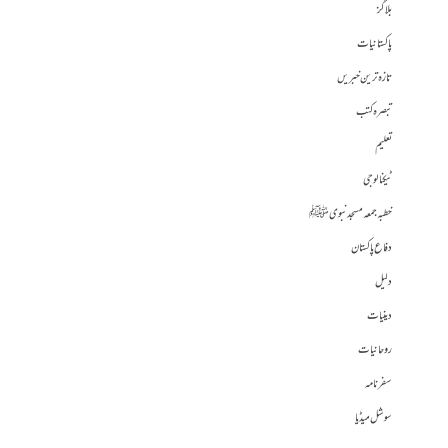
بلاگز
پاکستانیات
تازہ ترین خبریں
تبصرہ کتب
تعلیم
ٹیکنالوجی
خطبہ جمعہ مسجد نبوی ﷺ
دفاع پاکستان
دلیل
دینیات
روحانیات
سفرنامہ
سوشل میڈیا