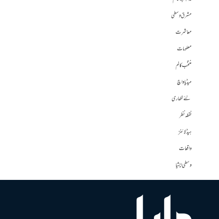
مشرق وسطی
معاشرت
معلومات
منتخب کالم
میڈیا واچ
نئے لکھاری
نقطہ نظر
ہیڈلائنز
واقعات
وسطی ایشیا