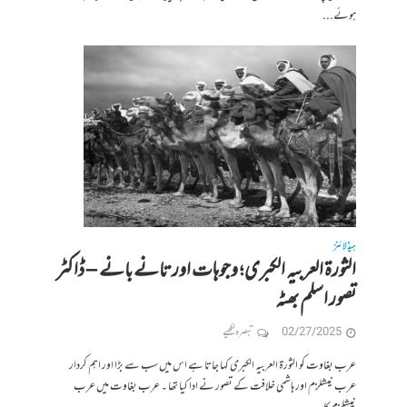
ہوئے...
ہیڈلائنز
الثورۃ العربیہ الکبری؛ وجوہات اور تانے بانے – ڈاکٹر
تصور اسلم بھٹہ
02/27/2025
تبصرہ لکھیے
عرب بغاوت کو الثورۃ العربیہ الکبری کہا جاتا ہے اس میں سب سے بڑا اور اہم کردار
عرب نیشلزم اور ہاشمی خلافت کے تصور نے ادا کیا تھا ۔ عرب بغاوت میں عرب