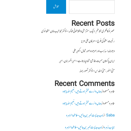
تلاش
Recent Posts
عصرِ نو کا فکری تلاطم: ایک سقراطی و افلاطونی محاکمہ – ڈاکٹر محمد طیب خان سنگھانوی
رنجیت سنگھ کی فوج – عرفان علی عزیز
وجودِ خدا، مذہب اور موجودہ صورتحال- کبیر علی
ایران پاکستان سمیت دفاعی اتحاد چاہتا ہے – میر افسر امان،میر
حتی النصر ، حتی القدس – ڈاکٹر تصور بھٹہ
Recent Comments
طاہرہ مسعود
از
جہاں دائرے ختم ہوتے ہیں- نعیم اللہ باجوہ
طاہرہ مسعود
از
جہاں دائرے ختم ہوتے ہیں- نعیم اللہ باجوہ
Saba
از
جب جذبات خبر بن جائیں – فاطمۃالزہرہ
نایاب زہرہ
از
جب جذبات خبر بن جائیں – فاطمۃالزہرہ