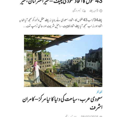
43ملکوں کا اتحادسعودی چیف – میر افسر امان،میر
5 دن پہلے
تبصرہ لکھیے
پہلے34/ اب 43 ملکوں کا، اتحاد،سعودی نے بنایا نہ پہلے عقل و خرد کو سمجھ آیا تھا یہ
اتحاد اورنہ اب سمجھ آیا پہلے اتحاد کا چیف، راحیل شریف اور حامی ٹرمپ تف...
نقطہ نظر
سعودی عرب، سیاحت کی دنیا کا نیا مرکز – کامران
اشرف