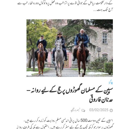
کے دارلحکومت ریاض کے ہوائی اڈے پر اترا تب وہ محض پروٹوکول دورہ تھا۔ تب سے
آج تک بہت...
بلاگز
سپین کے مسلمان گھوڑوں پر حج کےلیے روانہ –
عدنان فاروقی
03/02/2025
تبصرہ لکھیے
اسپین کے تین دوست 500 سال پرانی اندلسی مسلم روایت کو زندہ کر رہے ہیں،
گھوڑوں پر سوار ہو کر مکہ تک حج کے لیے سفر کر رہے ہیں۔ استنبول سے مکہ کی طرف روانہ