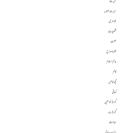
سیرت
سیرت صحابہ
شاعری
شخصیات
صحت
طنز و مزاح
عالم اسلام
کالم
کچھ خاص
کہانی
گوشہ خواتین
گوشہ ہند
مباحث
مذاہب عالم