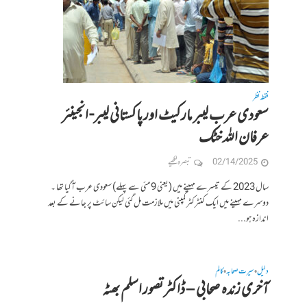
نقطہ نظر
سعودی عرب لیبر مارکیٹ اور پاکستانی لیبر- انجینئر
عرفان اللہ خٹک
02/14/2025
تبصرہ لکھیے
سال 2023 کے تیسرے مہینے میں (یعنی 9 مئی سے پہلے) سعودی عرب آگیا تھا ۔
دوسرے مہینے میں ایک کنٹرکٹر کمپنی میں ملازمت مل گئی لیکن سائٹ پر جانے کے بعد
اندازہ ہو...
دلیل
سیرت صحابہ
کالم
•
•
آخری زندہ صحابی – ڈاکٹر تصور اسلم بھٹہ