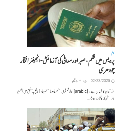
کالم
پردیس میں ظلم، صبر اور معافی کی آزمائش-انجینئر افتخار
چودھری
02/23/2025
تبصرہ لکھیے
اللہ تعالیٰ کا فرمان ہے: [arabic]”وَلَا تَسْتَوِی ٱلْحَسَنَةُ وَلَا ٱلسَّیِّئَةُ ٱدْفَعْ بِٱلَّتِی هِیَ أَحْسَنُ
فَإِذَا ٱلَّذِی بَیْنَکَ وَبَیْنَهُ...