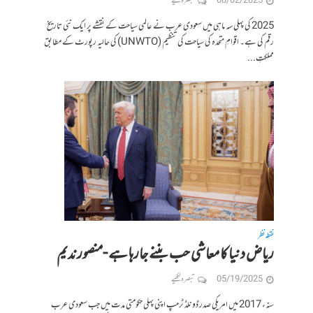
08/02/2025
تبصرہ لکھیے
2025 کی پہلی سہ ماہی میں سعودی عرب نے عالمی سیاحت کے نقشے پر ایک نئی تاریخ
رقم کی ہے۔ اقوامِ متحدہ کی سیاحت کی تنظیم (UNWTO) کی حالیہ رپورٹ کے مطابق
مملکتِ...
نقطہ نظر
ریاض دنیا کا معاشی حب بننے جارہا ہے -منصور ندیم
05/19/2025
تبصرہ لکھیے
سنہء 2017 میں امریکی صدر ڈونلڈ ٹرمپ اپنی پہلی حکومتی مدت میں جب سعودی عرب