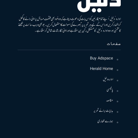
ادارہ ’دلیل‘ اپنے تمام قارئین کو اس بات کی دعوت دیتا ہے کہ وہ خود بھی مختلف مسائل پر اپنی رائے کا کھل
کر اظہار کریں اور اس کے لیے ہر تحریر پر تبصرے کی سہولت کا استعمال کریں۔ جو بھی ویب سائٹ پر لکھنے
کا متمنی ہو، وہ ادارہ ’دلیل‘ کا مستقل رکن بن سکتا ہے اور اپنی نگارشات شامل کرسکتا ہے۔
صفحات
Buy Adspace
Herald Home
ادارہ دلیل
پالیسی
مقاصد
ہدایات برائے تحریر
ہمارے لکھاری