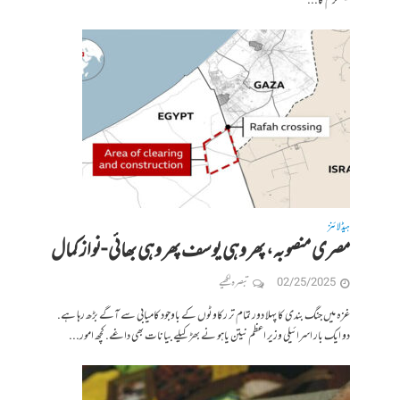
نیشلزم کا...
ہیڈلائنز
مصری منصوبہ، پھر وہی یوسف پھر وہی بھائی -نواز کمال
02/25/2025
تبصرہ لکھیے
غزہ میں جنگ بندی کا پہلا دور تمام تر رکاوٹوں کے باوجود کامیابی سے آگے بڑھ رہا ہے.
دو ایک بار اسرائیلی وزیر اعظم نیتن یاہو نے بھڑکیلے بیانات بھی داغے. کچھ امور...