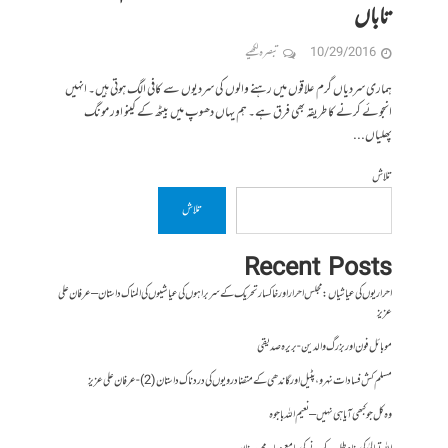
تاباں
10/29/2016
تبصرہ لکھیے
ہماری سردیاں گرم علاقوں میں رہنے والوں کی سردیوں سے کافی الگ ہوتی ہیں۔ انہیں
انجوئے کرنے کا طریقہ بھی فرق ہے۔ ہم یہاں دھوپ میں بیٹھ کے کینو اور مونگ
پھلیاں...
تلاش
تلاش
Recent Posts
احراریوں کی عیاشیاں : مجلس احرار اور خاکسار تحریک کے سربراہوں کی عیاشیوں کی المناک داستان – عرفان علی
عزیز
موبائل فون اور بزرگ والدین- بریرہ صدیقی
مسلم کش فسادات نہرو، پٹیل اور گاندھی کے متضاد رویوں کی درد ناک داستان (2)- عرفان علی عزیز
وہ کل جو کبھی آیا ہی نہیں – نعیم اللہ باجوہ