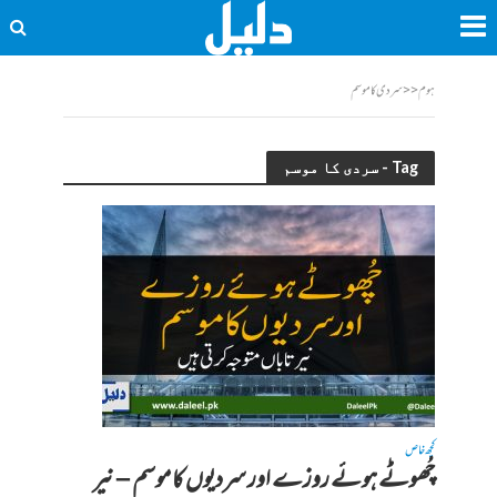
ہوم
<<
سردی کا موسم
Tag - سردی کا موسم
کچھ خاص
چُھوٹے ہوئے روزے اور سردیوں کا موسم – نیر