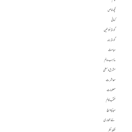
کالم
کچھ خاص
کہانی
گوشہ خواتین
گوشہ ہند
مباحث
مذاہب عالم
مشرق وسطی
معاشرت
معلومات
منتخب کالم
میڈیا واچ
نئے لکھاری
نقطہ نظر