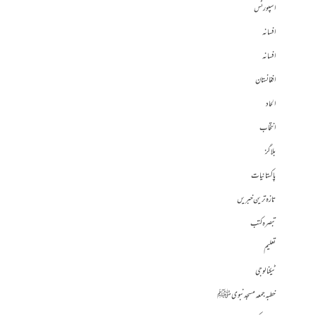
اسپورٹس
افسانہ
افسانہ
افغانستان
الحاد
انتخاب
بلاگز
پاکستانیات
تازہ ترین خبریں
تبصرہ کتب
تعلیم
ٹیکنالوجی
خطبہ جمعہ مسجد نبوی ﷺ