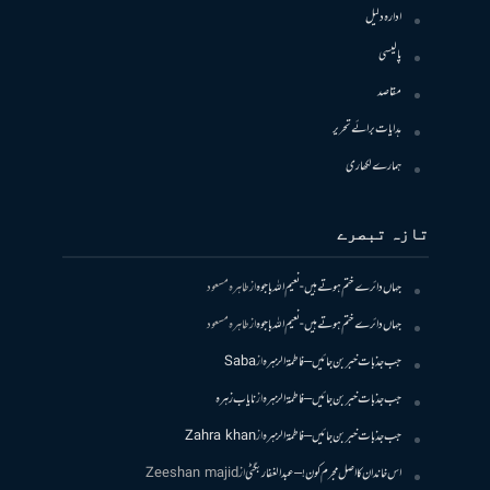
ادارہ دلیل
پالیسی
مقاصد
ہدایات برائے تحریر
ہمارے لکھاری
تازہ تبصرے
جہاں دائرے ختم ہوتے ہیں- نعیم اللہ باجوہ
از
طاہرہ مسعود
جہاں دائرے ختم ہوتے ہیں- نعیم اللہ باجوہ
از
طاہرہ مسعود
جب جذبات خبر بن جائیں – فاطمۃالزہرہ
از
Saba
جب جذبات خبر بن جائیں – فاطمۃالزہرہ
از
نایاب زہرہ
جب جذبات خبر بن جائیں – فاطمۃالزہرہ
از
Zahra khan
اس خاندان کا اصل مجرم کون! – عبدالغفار بگٹی
از
Zeeshan majid