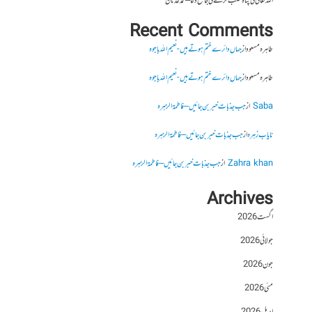
اللہ تعالیٰ کی پناہ طلب کرنے کی جامع دعا – محمد عدنان
Recent Comments
طاہرہ مسعود
از
جہاں دائرے ختم ہوتے ہیں- نعیم اللہ باجوہ
طاہرہ مسعود
از
جہاں دائرے ختم ہوتے ہیں- نعیم اللہ باجوہ
Saba
از
جب جذبات خبر بن جائیں – فاطمۃالزہرہ
نایاب زہرہ
از
جب جذبات خبر بن جائیں – فاطمۃالزہرہ
Zahra khan
از
جب جذبات خبر بن جائیں – فاطمۃالزہرہ
Archives
اگست 2026
جولائی 2026
جون 2026
مئی 2026