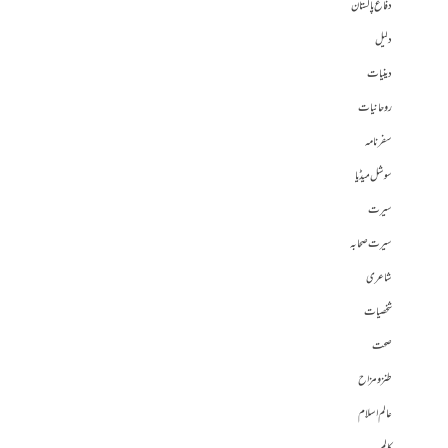
دفاع پاکستان
دلیل
دینیات
روحانیات
سفرنامہ
سوشل میڈیا
سیرت
سیرت صحابہ
شاعری
شخصیات
صحت
طنز و مزاح
عالم اسلام