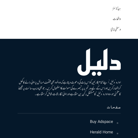
ہیڈلائنز
واقعات
وسطی ایشیا
ادارہ ’دلیل‘ اپنے تمام قارئین کو اس بات کی دعوت دیتا ہے کہ وہ خود بھی مختلف مسائل پر اپنی رائے کا کھل
کر اظہار کریں اور اس کے لیے ہر تحریر پر تبصرے کی سہولت کا استعمال کریں۔ جو بھی ویب سائٹ پر لکھنے
کا متمنی ہو، وہ ادارہ ’دلیل‘ کا مستقل رکن بن سکتا ہے اور اپنی نگارشات شامل کرسکتا ہے۔
صفحات
Buy Adspace
Herald Home