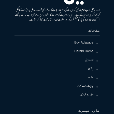
ادارہ ’دلیل‘ اپنے تمام قارئین کو اس بات کی دعوت دیتا ہے کہ وہ خود بھی مختلف مسائل پر اپنی رائے کا کھل
کر اظہار کریں اور اس کے لیے ہر تحریر پر تبصرے کی سہولت کا استعمال کریں۔ جو بھی ویب سائٹ پر لکھنے
کا متمنی ہو، وہ ادارہ ’دلیل‘ کا مستقل رکن بن سکتا ہے اور اپنی نگارشات شامل کرسکتا ہے۔
صفحات
Buy Adspace
Herald Home
ادارہ دلیل
پالیسی
مقاصد
ہدایات برائے تحریر
ہمارے لکھاری
تازہ تبصرے