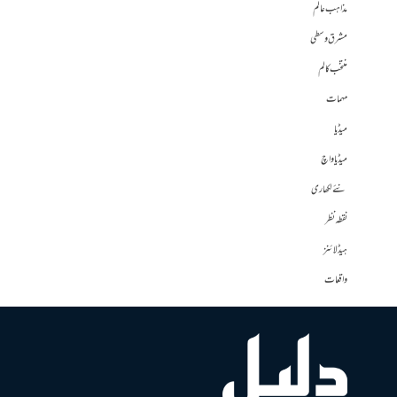
مذاہب عالم
مشرق وسطی
منتخب کالم
مہمات
میڈیا
میڈیا واچ
نئے لکھاری
نقطہ نظر
ہیڈلائنز
واقعات