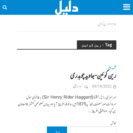
ہوم
<<
رین کوئین
Tag - رین کوئین
منتخب کالم
رین کوئین- جاوید چوہدری
09/18/2022
تبصرہ لکھیے
سر ہنری رائڈر ہیگرڈ (Sir Henry Rider Haggard) برطانوی سول
سرونٹ اور مصنف تھا‘ یہ1875میں سائوتھ افریقہ آیا اور یہاں خصوصی کمشنر کا معاون
بن گیا۔ وہ جنوبی افریقہ...
تلاش