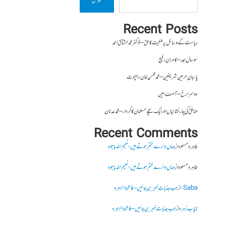
تلاش
Recent Posts
ریاست کے وسائل پر ملکیت کا حق – ڈاکٹر محمد مشتاق احمد
سو سال بعد – کامران رفیع
پاسبانِ حرمین شریفین – محمد محسن خان راجپوت
دوسرا رخ – آصف امین
منافق کی چار نشانیاں اور ایک سچے مسلمان کا کردار – محمد عدنان
Recent Comments
طاہرہ مسعود
از
جہاں دائرے ختم ہوتے ہیں- نعیم اللہ باجوہ
طاہرہ مسعود
از
جہاں دائرے ختم ہوتے ہیں- نعیم اللہ باجوہ
Saba
از
جب جذبات خبر بن جائیں – فاطمۃالزہرہ
نایاب زہرہ
از
جب جذبات خبر بن جائیں – فاطمۃالزہرہ