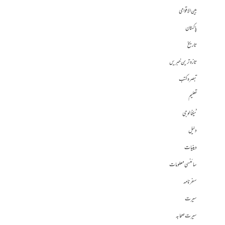
بین الاقوامی
پاکستان
تاریخ
تازہ ترین خبریں
تبصرہ کتب
تعلیم
ٹیکنالوجی
دلیل
دینیات
سائنسی معلومات
سفرنامہ
سیرت
سیرت صحابہ