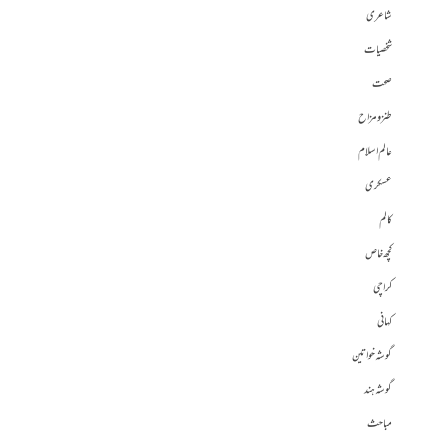
شاعری
شخصیات
صحت
طنز و مزاح
عالم اسلام
عسکری
کالم
کچھ خاص
کراچی
کہانی
گوشہ خواتین
گوشہ ہند
مباحث