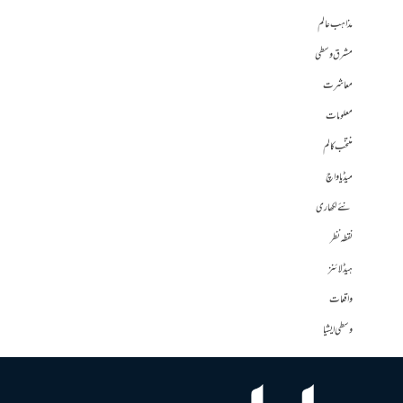
مذاہب عالم
مشرق وسطی
معاشرت
معلومات
منتخب کالم
میڈیا واچ
نئے لکھاری
نقطہ نظر
ہیڈلائنز
واقعات
وسطی ایشیا