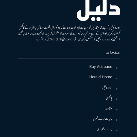
ادارہ ’دلیل‘ اپنے تمام قارئین کو اس بات کی دعوت دیتا ہے کہ وہ خود بھی مختلف مسائل پر اپنی رائے کا کھل
کر اظہار کریں اور اس کے لیے ہر تحریر پر تبصرے کی سہولت کا استعمال کریں۔ جو بھی ویب سائٹ پر لکھنے
کا متمنی ہو، وہ ادارہ ’دلیل‘ کا مستقل رکن بن سکتا ہے اور اپنی نگارشات شامل کرسکتا ہے۔
صفحات
Buy Adspace
Herald Home
ادارہ دلیل
پالیسی
مقاصد
ہدایات برائے تحریر
ہمارے لکھاری