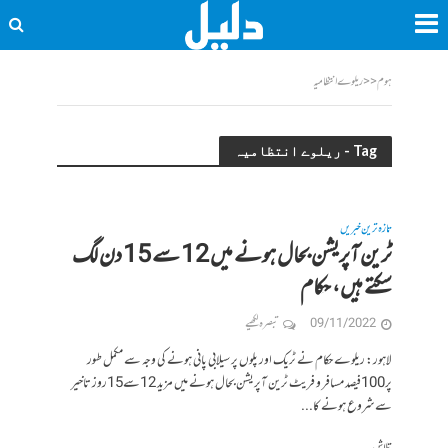
ہوم
<<
ریلوے انتظامیہ
Tag - ریلوے انتظامیہ
تازہ ترین خبریں
ٹرین آپریشن بحال ہونے میں 12 سے 15 دن لگ
سکتے ہیں، حکام
09/11/2022
تبصرہ لکھیے
لاہور: ریلوے حکام نے ٹریک اور پلوں پر سیلابی پانی ہونے کی وجہ سے مکمل طور
پر100فیصد مسافر و فریٹ ٹرین آپریشن بحال ہونے میں مزید 12سے15روز تاخیر
سے شروع ہونے کا...