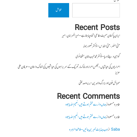
تلاش
تلاش
Recent Posts
ایران پاکستان سمیت دفاعی اتحاد چاہتا ہے – میر افسر امان،میر
حتی النصر ، حتی القدس – ڈاکٹر تصور بھٹہ
گواہی دیتے دریا – ڈاکٹر محمد طیب خان سنگھانوی
احراریوں کی عیاشیاں : مجلس احرار اور خاکسار تحریک کے سربراہوں کی عیاشیوں کی المناک داستان – عرفان علی
عزیز
موبائل فون اور بزرگ والدین- بریرہ صدیقی
Recent Comments
طاہرہ مسعود
از
جہاں دائرے ختم ہوتے ہیں- نعیم اللہ باجوہ
طاہرہ مسعود
از
جہاں دائرے ختم ہوتے ہیں- نعیم اللہ باجوہ
Saba
از
جب جذبات خبر بن جائیں – فاطمۃالزہرہ