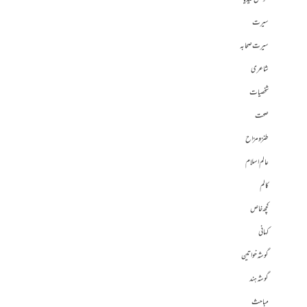
سیرت
سیرت صحابہ
شاعری
شخصیات
صحت
طنز و مزاح
عالم اسلام
کالم
کچھ خاص
کہانی
گوشہ خواتین
گوشہ ہند
مباحث