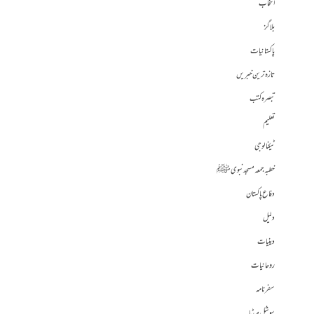
انتخاب
بلاگز
پاکستانیات
تازہ ترین خبریں
تبصرہ کتب
تعلیم
ٹیکنالوجی
خطبہ جمعہ مسجد نبوی ﷺ
دفاع پاکستان
دلیل
دینیات
روحانیات
سفرنامہ
سوشل میڈیا