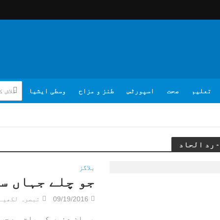
تعلیم
صحت
اسپورٹس
طنز و مزاح
وسطی ایشیا
بلاگز
جو چلے جہاں س
09/19/2016
تبصرہ لکھیے
یہ ان دنوں کی بات ہے جب