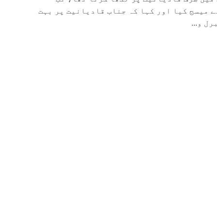
ے میسج کیا اور کہا کہ جناب قادیانیت پر بہت
ل و...