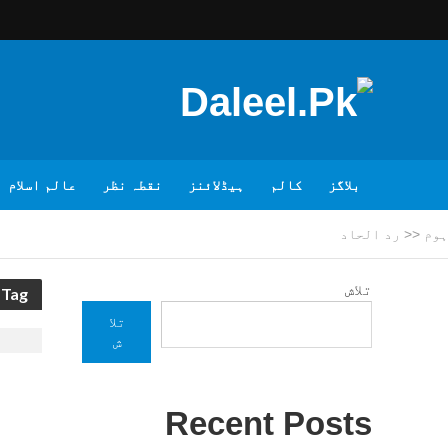
بلاگز
کالم
ہیڈلائنز
نقطہ نظر
عالم اسلام
ہوم
<<
رد الحاد
تلاش
Tag - رد الحاد
تلا
ش
Recent Posts