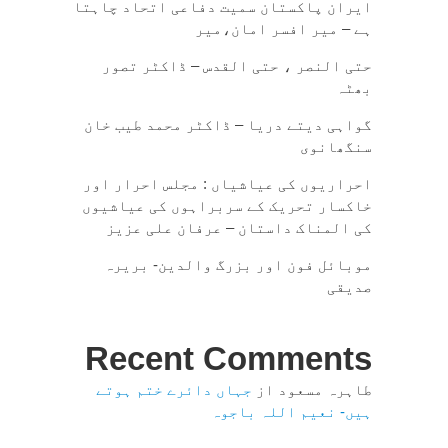
ایران پاکستان سمیت دفاعی اتحاد چاہتا
ہے – میر افسر امان،میر
حتی النصر ، حتی القدس – ڈاکٹر تصور
بھٹہ
گواہی دیتے دریا – ڈاکٹر محمد طیب خان
سنگھانوی
احراریوں کی عیاشیاں : مجلس احرار اور
خاکسار تحریک کے سربراہوں کی عیاشیوں
کی المناک داستان – عرفان علی عزیز
موبائل فون اور بزرگ والدین- بریرہ
صدیقی
Recent Comments
طاہرہ مسعود
از
جہاں دائرے ختم ہوتے
ہیں- نعیم اللہ باجوہ