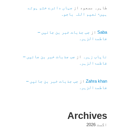
طاہرہ مسعود
از
جہاں دائرے ختم ہوتے
ہیں- نعیم اللہ باجوہ
Saba
از
جب جذبات خبر بن جائیں –
فاطمۃالزہرہ
نایاب زہرہ
از
جب جذبات خبر بن جائیں –
فاطمۃالزہرہ
Zahra khan
از
جب جذبات خبر بن جائیں –
فاطمۃالزہرہ
Archives
اگست 2026