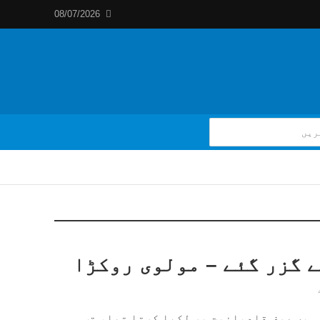
08/07/2026
ے گزر گئے – مولوی روکڑا
 میں صرف قادیانیت پر لکھا کرتا تھا، تب