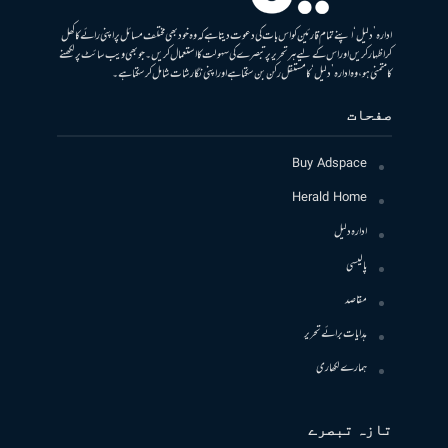
ادارہ ’دلیل‘ اپنے تمام قارئین کو اس بات کی دعوت دیتا ہے کہ وہ خود بھی مختلف مسائل پر اپنی رائے کا کھل
کر اظہار کریں اور اس کے لیے ہر تحریر پر تبصرے کی سہولت کا استعمال کریں۔ جو بھی ویب سائٹ پر لکھنے
کا متمنی ہو، وہ ادارہ ’دلیل‘ کا مستقل رکن بن سکتا ہے اور اپنی نگارشات شامل کرسکتا ہے۔
صفحات
Buy Adspace
Herald Home
ادارہ دلیل
پالیسی
مقاصد
ہدایات برائے تحریر
ہمارے لکھاری
تازہ تبصرے