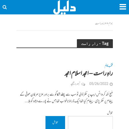
ہوم
<<
راہِ راست
Tag - راہِ راست
منتخب کالم
راہِ راست – امجد اسلام امجد
05/26/2022
تبصرہ لکھیے
صُبح اُٹھ کر واٹس ایپ پر نظر ڈالی تو سب سے پہلے شکاگو سے برادرِ عزیز عرفان صوفی کے
پیغام پر نظر پڑی ، پیغام کیا تھا ایک ڈراؤنا خواب تھا جس نے پورے وجود کو ہلا...
تلاش
تلاش