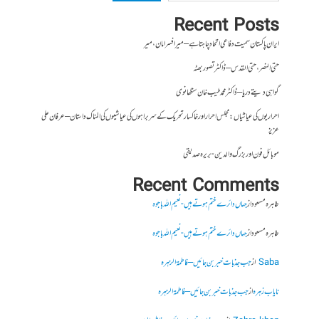
Recent Posts
ایران پاکستان سمیت دفاعی اتحاد چاہتا ہے – میر افسر امان،میر
حتی النصر ، حتی القدس – ڈاکٹر تصور بھٹہ
گواہی دیتے دریا – ڈاکٹر محمد طیب خان سنگھانوی
احراریوں کی عیاشیاں : مجلس احرار اور خاکسار تحریک کے سربراہوں کی عیاشیوں کی المناک داستان – عرفان علی
عزیز
موبائل فون اور بزرگ والدین- بریرہ صدیقی
Recent Comments
طاہرہ مسعود
از
جہاں دائرے ختم ہوتے ہیں- نعیم اللہ باجوہ
طاہرہ مسعود
از
جہاں دائرے ختم ہوتے ہیں- نعیم اللہ باجوہ
Saba
از
جب جذبات خبر بن جائیں – فاطمۃالزہرہ
نایاب زہرہ
از
جب جذبات خبر بن جائیں – فاطمۃالزہرہ