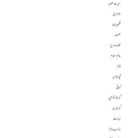
سیرت صحابہ
شاعری
شخصیات
صحت
طنز و مزاح
عالم اسلام
کالم
کچھ خاص
کہانی
گوشہ خواتین
گوشہ ہند
مباحث
مذاہب عالم