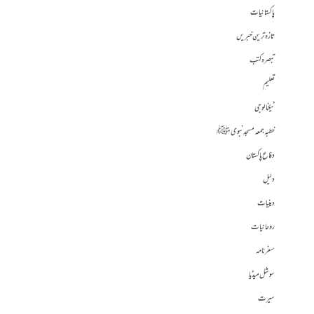
پاکستانیات
تازہ ترین خبریں
تبصرہ کتب
تعلیم
ٹیکنالوجی
خطبہ جمعہ مسجد نبوی ﷺ
دفاع پاکستان
دلیل
دینیات
روحانیات
سفرنامہ
سوشل میڈیا
سیرت