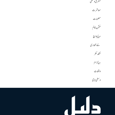
مشرق وسطی
معاشرت
معلومات
منتخب کالم
میڈیا واچ
نئے لکھاری
نقطہ نظر
ہیڈلائنز
واقعات
وسطی ایشیا