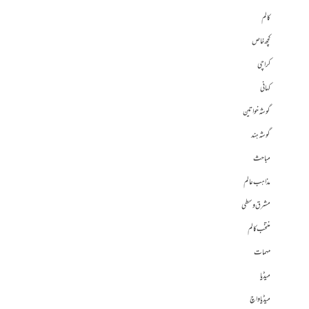
کالم
کچھ خاص
کراچی
کہانی
گوشہ خواتین
گوشہ ہند
مباحث
مذاہب عالم
مشرق وسطی
منتخب کالم
مہمات
میڈیا
میڈیا واچ