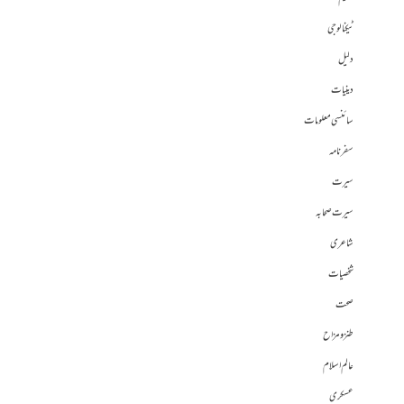
ٹیکنالوجی
دلیل
دینیات
سائنسی معلومات
سفرنامہ
سیرت
سیرت صحابہ
شاعری
شخصیات
صحت
طنز و مزاح
عالم اسلام
عسکری