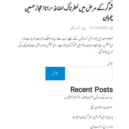
کالم
شوگرکے مرض میں خطرناک اضافہ- رانااعجاز حسین
چوہان
11/14/2022
تبصرہ لکھیے
موجودہ عہد میں جو مرض انسانوں کے لیے سب سے زیادہ مہلک ثابت ہو رہا ہے وہ
ذیابیطس ہے جسے عرف عام میں شوگر کہا جاتا ہے ۔ ذیابیطس وہ مرض ہے جو دیمک کی
طرح خاموشی...
تلاش
تلاش
Recent Posts
ریاست کے وسائل پر ملکیت کا حق – ڈاکٹر محمد مشتاق احمد
سو سال بعد – کامران رفیع
پاسبانِ حرمین شریفین – محمد محسن خان راجپوت
دوسرا رخ – آصف امین