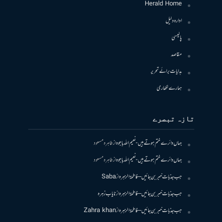
Herald Home
ادارہ دلیل
پالیسی
مقاصد
ہدایات برائے تحریر
ہمارے لکھاری
تازہ تبصرے
جہاں دائرے ختم ہوتے ہیں- نعیم اللہ باجوہ
از
طاہرہ مسعود
جہاں دائرے ختم ہوتے ہیں- نعیم اللہ باجوہ
از
طاہرہ مسعود
جب جذبات خبر بن جائیں – فاطمۃالزہرہ
از
Saba
جب جذبات خبر بن جائیں – فاطمۃالزہرہ
از
نایاب زہرہ
جب جذبات خبر بن جائیں – فاطمۃالزہرہ
از
Zahra khan