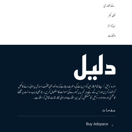
نئے لکھاری
نقطہ نظر
ہیڈلائنز
واقعات
ادارہ ’دلیل‘ اپنے تمام قارئین کو اس بات کی دعوت دیتا ہے کہ وہ خود بھی مختلف مسائل پر اپنی رائے کا کھل
کر اظہار کریں اور اس کے لیے ہر تحریر پر تبصرے کی سہولت کا استعمال کریں۔ جو بھی ویب سائٹ پر لکھنے
کا متمنی ہو، وہ ادارہ ’دلیل‘ کا مستقل رکن بن سکتا ہے اور اپنی نگارشات شامل کرسکتا ہے۔
صفحات
Buy Adspace