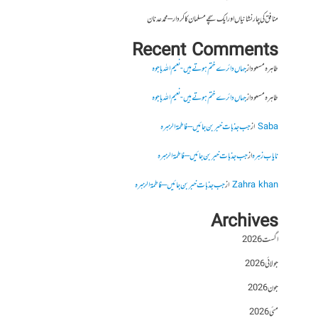
منافق کی چار نشانیاں اور ایک سچے مسلمان کا کردار – محمد عدنان
Recent Comments
طاہرہ مسعود
از
جہاں دائرے ختم ہوتے ہیں- نعیم اللہ باجوہ
طاہرہ مسعود
از
جہاں دائرے ختم ہوتے ہیں- نعیم اللہ باجوہ
Saba
از
جب جذبات خبر بن جائیں – فاطمۃالزہرہ
نایاب زہرہ
از
جب جذبات خبر بن جائیں – فاطمۃالزہرہ
Zahra khan
از
جب جذبات خبر بن جائیں – فاطمۃالزہرہ
Archives
اگست 2026
جولائی 2026
جون 2026
مئی 2026