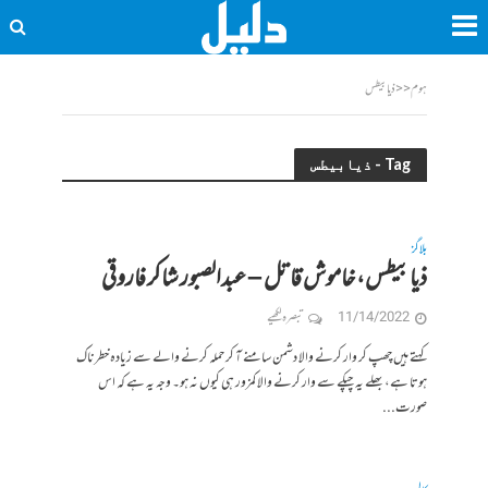
ہوم
<<
ذیابیطس
Tag - ذیابیطس
بلاگز
ذیابیطس، خاموش قاتل – عبدالصبور شاکر فاروقی
11/14/2022
تبصرہ لکھیے
کہتے ہیں چھپ کر وار کرنے والا دشمن سامنے آ کر حملہ کرنے والے سے زیادہ خطرناک
ہوتا ہے، بھلے یہ چپکے سے وار کرنے والا کمزور ہی کیوں نہ ہو۔ وجہ یہ ہے کہ اس
صورت...