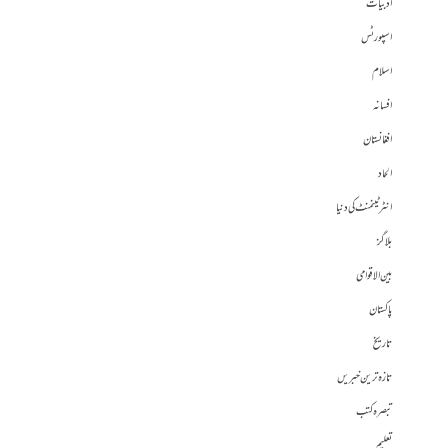
ادبیات
اسپورٹس
اسلام
افسانہ
افغانستان
الحاد
انٹرٹینمنٹ کی دنیا
بلاگز
بین الاقوامی
پاکستان
تاریخ
تازہ ترین خبریں
تبصرہ کتب
تعلیم