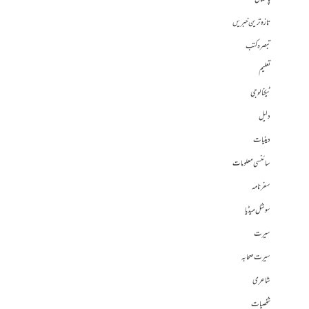
تازہ ترین خبریں
تبصرہ کتب
تعلیم
ٹیکنالوجی
دلیل
دینیات
سائنسی معلومات
سفرنامہ
سوشل میڈیا
سیرت
سیرت صحابہ
شاعری
شخصیات