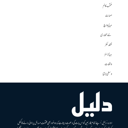
منتخب کالم
مہمات
میڈیا واچ
نئے لکھاری
نقطہ نظر
ہیڈلائنز
واقعات
وسطی ایشیا
ادارہ ’دلیل‘ اپنے تمام قارئین کو اس بات کی دعوت دیتا ہے کہ وہ خود بھی مختلف مسائل پر اپنی رائے کا کھل