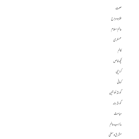
صحت
طنز و مزاح
عالم اسلام
عسکری
کالم
کچھ خاص
کراچی
کہانی
گوشہ خواتین
گوشہ ہند
مباحث
مذاہب عالم
مشرق وسطی