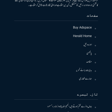
کر اظہار کریں اور اس کے لیے ہر تحریر پر تبصرے کی سہولت کا استعمال کریں۔ جو بھی ویب سائٹ پر لکھنے
کا متمنی ہو، وہ ادارہ ’دلیل‘ کا مستقل رکن بن سکتا ہے اور اپنی نگارشات شامل کرسکتا ہے۔
صفحات
Buy Adspace
Herald Home
ادارہ دلیل
پالیسی
مقاصد
ہدایات برائے تحریر
ہمارے لکھاری
تازہ تبصرے
جہاں دائرے ختم ہوتے ہیں- نعیم اللہ باجوہ
از
طاہرہ مسعود