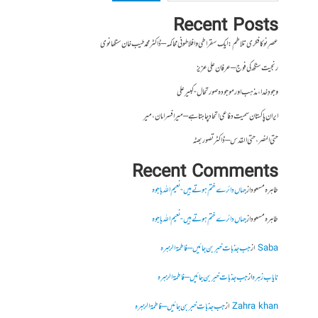
Recent Posts
عصرِ نو کا فکری تلاطم: ایک سقراطی و افلاطونی محاکمہ – ڈاکٹر محمد طیب خان سنگھانوی
رنجیت سنگھ کی فوج – عرفان علی عزیز
وجودِ خدا، مذہب اور موجودہ صورتحال- کبیر علی
ایران پاکستان سمیت دفاعی اتحاد چاہتا ہے – میر افسر امان،میر
حتی النصر ، حتی القدس – ڈاکٹر تصور بھٹہ
Recent Comments
طاہرہ مسعود
از
جہاں دائرے ختم ہوتے ہیں- نعیم اللہ باجوہ
طاہرہ مسعود
از
جہاں دائرے ختم ہوتے ہیں- نعیم اللہ باجوہ
Saba
از
جب جذبات خبر بن جائیں – فاطمۃالزہرہ
نایاب زہرہ
از
جب جذبات خبر بن جائیں – فاطمۃالزہرہ
Zahra khan
از
جب جذبات خبر بن جائیں – فاطمۃالزہرہ