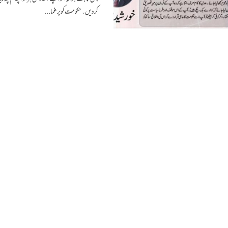
کر دیں۔حکومت کو یرغما...