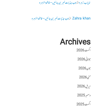
نایاب زہرہ
از
جب جذبات خبر بن جائیں – فاطمۃالزہرہ
Zahra khan
از
جب جذبات خبر بن جائیں – فاطمۃالزہرہ
Archives
اگست 2026
جولائی 2026
جون 2026
مئی 2026
اپریل 2026
دسمبر 2025
اگست 2025