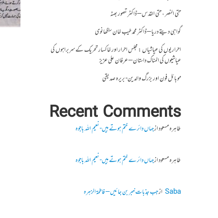
حتی النصر ، حتی القدس – ڈاکٹر تصور بھٹہ
گواہی دیتے دریا – ڈاکٹر محمد طیب خان سنگھانوی
احراریوں کی عیاشیاں : مجلس احرار اور خاکسار تحریک کے سربراہوں کی
عیاشیوں کی المناک داستان – عرفان علی عزیز
موبائل فون اور بزرگ والدین- بریرہ صدیقی
Recent Comments
طاہرہ مسعود
از
جہاں دائرے ختم ہوتے ہیں- نعیم اللہ باجوہ
طاہرہ مسعود
از
جہاں دائرے ختم ہوتے ہیں- نعیم اللہ باجوہ
Saba
از
جب جذبات خبر بن جائیں – فاطمۃالزہرہ