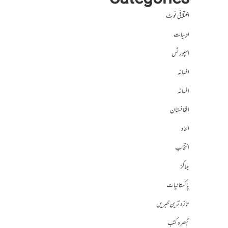
Categories
اختلافی نوٹ
ادبیات
اسپورٹس
افسانہ
افسانہ
افغانستان
الحاد
انتخاب
بلاگز
پاکستانیات
تازہ ترین خبریں
تبصرہ کتب