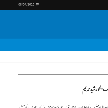
08/07/2026
ک-خورشید ندیم
زیادہ، افرادجمع کر نے کی صلاحیت رکھتے ہیں تو آپ کا یہ جمہوری حق ہے کہ آپ شہری زندگی معطل