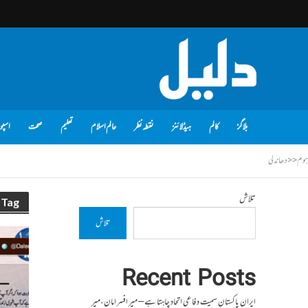
بلاگز
کالم
ہیڈلائنز
نقطہ نظر
عالم اسلام
تعلیم
صحت
اسپو
ہوم
<<
دھاندلی
تلاش
Tag - دھاندلی
تلاش
Recent Posts
ایران پاکستان سمیت دفاعی اتحاد چاہتا ہے – میر افسر امان،میر