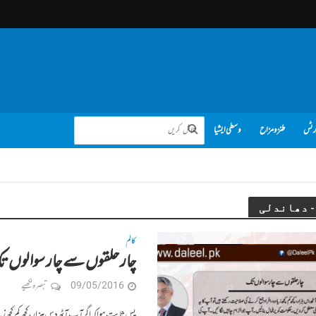
رٹس
طنز و مزاح
وسطی ایشیا
کالم
چار حلقوں سے چار سوالوں ت
09/05/2016
تبصرہ لکھیے
پس ثابت ہوا کہ اگر آپ آٹھ دس ہزار،کچھ کم کچھ 