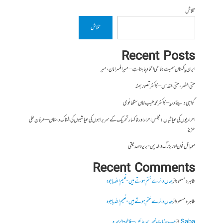
تلاش
تلاش
Recent Posts
ایران پاکستان سمیت دفاعی اتحاد چاہتا ہے – میر افسر امان،میر
حتی النصر ، حتی القدس – ڈاکٹر تصور بھٹہ
گواہی دیتے دریا – ڈاکٹر محمد طیب خان سنگھانوی
احراریوں کی عیاشیاں : مجلس احرار اور خاکسار تحریک کے سربراہوں کی عیاشیوں کی المناک داستان – عرفان علی
عزیز
موبائل فون اور بزرگ والدین- بریرہ صدیقی
Recent Comments
طاہرہ مسعود
از
جہاں دائرے ختم ہوتے ہیں- نعیم اللہ باجوہ
طاہرہ مسعود
از
جہاں دائرے ختم ہوتے ہیں- نعیم اللہ باجوہ
Saba
از
جب جذبات خبر بن جائیں – فاطمۃالزہرہ