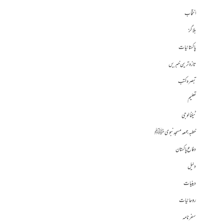
انتخاب
بلاگز
پاکستانیات
تازہ ترین خبریں
تبصرہ کتب
تعلیم
ٹیکنالوجی
خطبہ جمعہ مسجد نبوی ﷺ
دفاع پاکستان
دلیل
دینیات
روحانیات
سفرنامہ