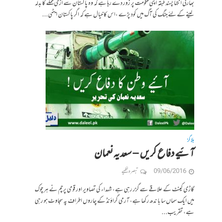
بھارتی انتہا پسند طبقہ اپنی حکومت پر زور دے رہا ہے کہ وہ پاکستان سے اڑی حملے کا بدلہ
لینے کے لئے جنگ کی آگ میں کود پڑے ،اس کا خیال ہے کہ اگر پاکستان ایٹمی...
بلاگز
آئیے دفاع کریں – سعدیہ نعمان
09/06/2016
تبصرہ لکھیے
گاڑی کینٹ کے علاقے سے گزر رہی ہے، شہداء کی تصاویر اور قومی پرچم نے ہر چوک
میں ایک سماں سا با ندھ رکھا ہے، آرمی گراؤنڈ کے چاروں اطراف پہ سجاوٹ ہو رہی
ہے، تقریب...