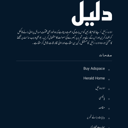
ادارہ ’دلیل‘ اپنے تمام قارئین کو اس بات کی دعوت دیتا ہے کہ وہ خود بھی مختلف مسائل پر اپنی رائے کا کھل
کر اظہار کریں اور اس کے لیے ہر تحریر پر تبصرے کی سہولت کا استعمال کریں۔ جو بھی ویب سائٹ پر لکھنے
کا متمنی ہو، وہ ادارہ ’دلیل‘ کا مستقل رکن بن سکتا ہے اور اپنی نگارشات شامل کرسکتا ہے۔
صفحات
Buy Adspace
Herald Home
ادارہ دلیل
پالیسی
مقاصد
ہدایات برائے تحریر
ہمارے لکھاری