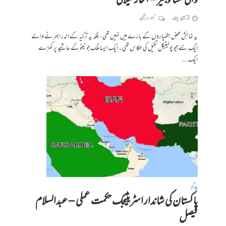
والی ٹکنالوجیز – افتخار گیلانی
3 مہینے پہلے
تبصرہ لکھیے
یہ نمائش محض ہتھیاروں کے بارے میں نہیں تھی، بلکہ یہ ترکیہ کے اندر ابھرنے والے
ایک نئے جیو پولیٹیکل تخیل کی عکاس تھی۔ ایک ایسا ملک جو نیٹو کے حاشیے پر کھڑے
ایک...
بلاگز
پاکستان کی شاندار اسٹریٹیجک حکمت عملی – عبدالسلام
فیصل