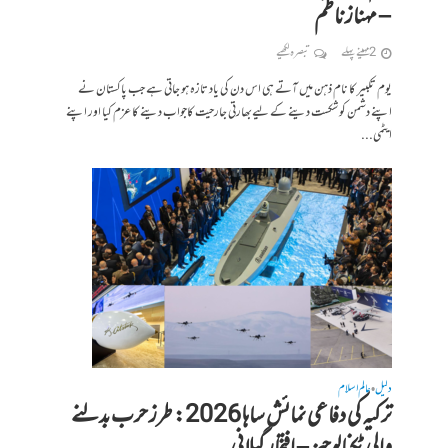
– مہناز ناظم
2 مہینے پہلے
تبصرہ لکھیے
یوم تکبیر کا نام ذہن میں آتے ہی اس دن کی یاد تازہ ہو جاتی ہے جب پاکستان نے
اپنے دشمن کو شکست دینے کے لیےبھارتی جارحیت کاجواب دینے کا عزم کیا اور اپنے
ایٹمی...
دلیل
عالم اسلام
•
ترکیہ کی دفاعی نمائش ساہا 2026: طرز حرب بدلنے