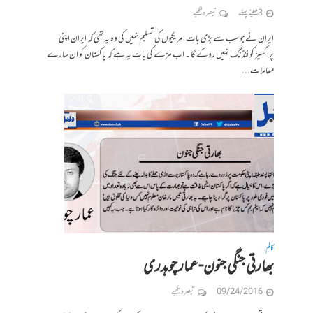
3 مہینے پہلے
تبصرہ لکھیے
ایران نے جو سب سے بڑی بات امریکیوں کی تسلیم نہیں کی وہ یہ تھی کہ ایران اپنی
پراکسیز کو فنڈنگ نہیں روکے گا ۔ اب مزے کی بات یہ ہے کہ پاکستان کو ان سارے
معاملات...
کالم
بھارتی جنگی جنون-عمار چوہدری
09/24/2016
تبصرہ لکھیے