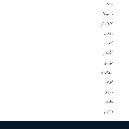
مباحث
مذاہب عالم
مشرق وسطی
معاشرت
معلومات
منتخب کالم
میڈیا واچ
نئے لکھاری
نقطہ نظر
ہیڈلائنز
واقعات
وسطی ایشیا