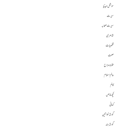
سوشل میڈیا
سیرت
سیرت صحابہ
شاعری
شخصیات
صحت
طنز و مزاح
عالم اسلام
کالم
کچھ خاص
کہانی
گوشہ خواتین
گوشہ ہند