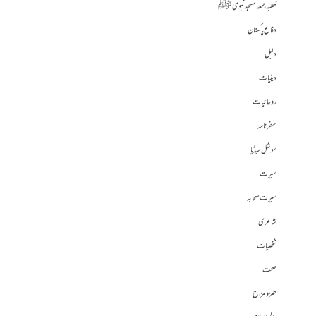
خطبہ جمعہ مسجد نبوی ﷺ
دفاع پاکستان
دلیل
دینیات
روحانیات
سفرنامہ
سوشل میڈیا
سیرت
سیرت صحابہ
شاعری
شخصیات
صحت
طنز و مزاح