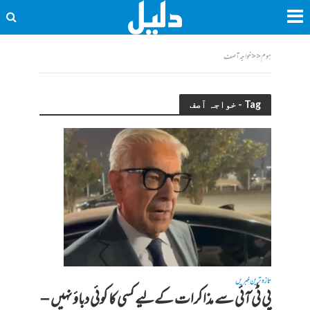
ہوم
<<
خواجہ آصف
Tag - خواجہ آصف
تازہ ترین خبریں
پی ٹی آئی سے مذاکرات کےلیے کسی کا کوئی دباؤ نہیں –