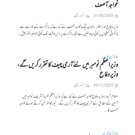
خواجہ آصف
01/05/2025
تبصرہ لکھیے
وزیر دفاع اور سینئر رہنما ن لیگ خواجہ آصف نے کہا ہے کہ مذاکرات کے حوالے سے
مذاکراتی کمیٹیوں پر کوئی دباو نہیں ہے جبکہ مذاکرات پر اس وقت تک کوئی حوصلہ افزا پیش...
تازہ ترین خبریں
وزیراعظم نومبر میں نئےآرمی چیف کا تقرر کریں گے،
وزیر دفاع
09/17/2022
تبصرہ لکھیے
اسلام آباد: وزیر دفاع خواجہ آصف نے کہا ہے کہ وزیراعظم شہباز شریف نومبر میں
آئین کے مطابق نئے آرمی چیف کا تقرر کریں گے۔ نیوز کانفرنس کرتے ہوئے خواجہ
آصف کا...
تازہ ترین خبریں