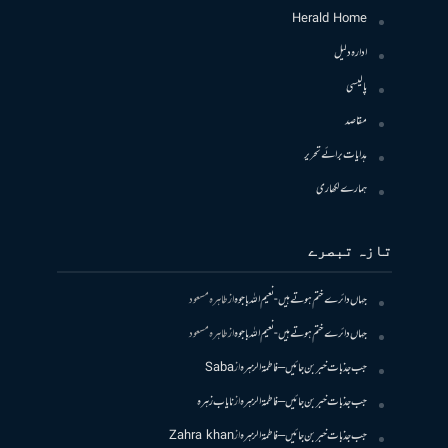
Herald Home
ادارہ دلیل
پالیسی
مقاصد
ہدایات برائے تحریر
ہمارے لکھاری
تازہ تبصرے
جہاں دائرے ختم ہوتے ہیں- نعیم اللہ باجوہ
از
طاہرہ مسعود
جہاں دائرے ختم ہوتے ہیں- نعیم اللہ باجوہ
از
طاہرہ مسعود
جب جذبات خبر بن جائیں – فاطمۃالزہرہ
از
Saba
جب جذبات خبر بن جائیں – فاطمۃالزہرہ
از
نایاب زہرہ
جب جذبات خبر بن جائیں – فاطمۃالزہرہ
از
Zahra khan