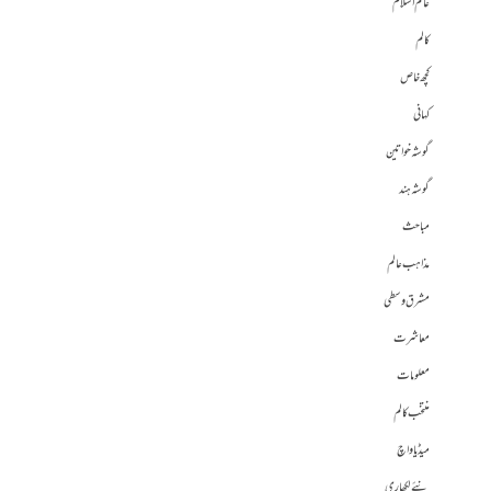
عالم اسلام
کالم
کچھ خاص
کہانی
گوشہ خواتین
گوشہ ہند
مباحث
مذاہب عالم
مشرق وسطی
معاشرت
معلومات
منتخب کالم
میڈیا واچ
نئے لکھاری