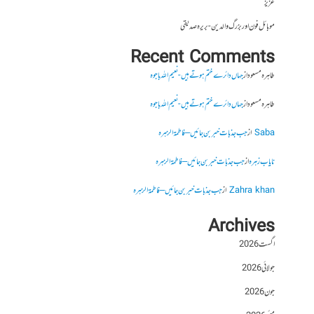
عزیز
موبائل فون اور بزرگ والدین- بریرہ صدیقی
Recent Comments
طاہرہ مسعود
از
جہاں دائرے ختم ہوتے ہیں- نعیم اللہ باجوہ
طاہرہ مسعود
از
جہاں دائرے ختم ہوتے ہیں- نعیم اللہ باجوہ
Saba
از
جب جذبات خبر بن جائیں – فاطمۃالزہرہ
نایاب زہرہ
از
جب جذبات خبر بن جائیں – فاطمۃالزہرہ
Zahra khan
از
جب جذبات خبر بن جائیں – فاطمۃالزہرہ
Archives
اگست 2026
جولائی 2026
جون 2026