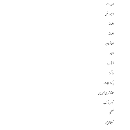
ادبیات
اسپورٹس
افسانہ
افسانہ
افغانستان
الحاد
انتخاب
بلاگز
پاکستانیات
تازہ ترین خبریں
تبصرہ کتب
تعلیم
ٹیکنالوجی