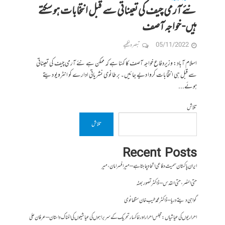
نئے آرمی چیف کی تعیناتی سے قبل انتخابات ہو سکتے
ہیں- خواجہ آصف
05/11/2022
تبصرہ لکھیے
اسلام آباد: وزیردفاع خواجہ آصف کا کہنا ہے کہ ممکن ہے نئے آرمی چیف کی تعیناتی
سے قبل ہی انتخابات کروا دیے جائیں۔ برطانوی نشریاتی ادارے کو انٹرویو دیتے
ہوئے...
تلاش
تلاش
Recent Posts
ایران پاکستان سمیت دفاعی اتحاد چاہتا ہے – میر افسر امان،میر
حتی النصر ، حتی القدس – ڈاکٹر تصور بھٹہ
گواہی دیتے دریا – ڈاکٹر محمد طیب خان سنگھانوی
احراریوں کی عیاشیاں : مجلس احرار اور خاکسار تحریک کے سربراہوں کی عیاشیوں کی المناک داستان – عرفان علی