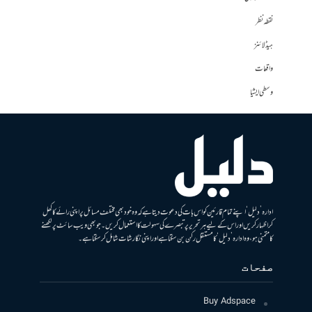
نقطہ نظر
ہیڈلائنز
واقعات
وسطی ایشیا
ادارہ ’دلیل‘ اپنے تمام قارئین کو اس بات کی دعوت دیتا ہے کہ وہ خود بھی مختلف مسائل پر اپنی رائے کا کھل
کر اظہار کریں اور اس کے لیے ہر تحریر پر تبصرے کی سہولت کا استعمال کریں۔ جو بھی ویب سائٹ پر لکھنے
کا متمنی ہو، وہ ادارہ ’دلیل‘ کا مستقل رکن بن سکتا ہے اور اپنی نگارشات شامل کرسکتا ہے۔
صفحات
Buy Adspace