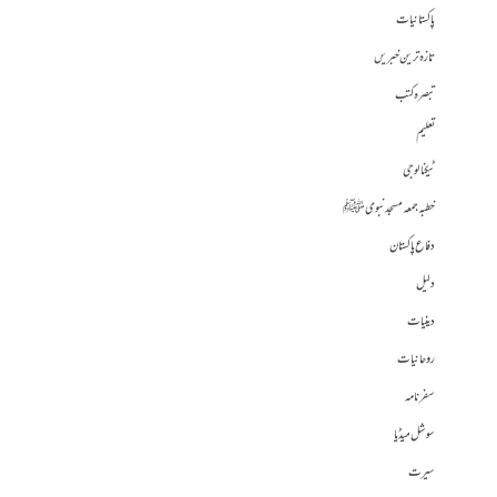
پاکستانیات
تازہ ترین خبریں
تبصرہ کتب
تعلیم
ٹیکنالوجی
خطبہ جمعہ مسجد نبوی ﷺ
دفاع پاکستان
دلیل
دینیات
روحانیات
سفرنامہ
سوشل میڈیا
سیرت