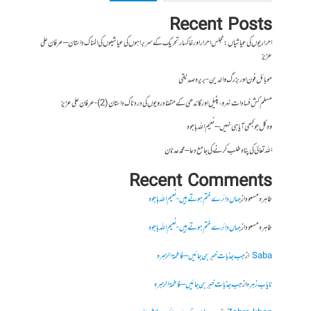
Recent Posts
احراریوں کی عیاشیاں : مجلس احرار اور خاکسار تحریک کے سربراہوں کی عیاشیوں کی المناک داستان – عرفان علی
عزیز
موبائل فون اور بزرگ والدین- بریرہ صدیقی
مسلم کش فسادات نہرو، پٹیل اور گاندھی کے متضاد رویوں کی درد ناک داستان (2)- عرفان علی عزیز
وہ کل جو کبھی آیا ہی نہیں – نعیم اللہ باجوہ
اللہ تعالیٰ کی پناہ طلب کرنے کی جامع دعا – محمد عدنان
Recent Comments
طاہرہ مسعود
از
جہاں دائرے ختم ہوتے ہیں- نعیم اللہ باجوہ
طاہرہ مسعود
از
جہاں دائرے ختم ہوتے ہیں- نعیم اللہ باجوہ
Saba
از
جب جذبات خبر بن جائیں – فاطمۃالزہرہ
نایاب زہرہ
از
جب جذبات خبر بن جائیں – فاطمۃالزہرہ