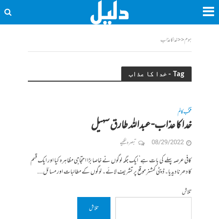
ہوم
<<
خدا کا عذاب
Tag - خدا کا عذاب
منتخب کالم
خدا کا عذاب- عبداللہ طارق سہیل
08/29/2022
تبصرہ لکھیے
کافی عرصہ پہلے کی بات ہے‘ ایک جگہ لوگوں نے خاصا بڑا احتجاجی مظاہرہ کیا اور ایک قسم
کا دھرنا دیدیا۔ ڈپٹی کمشنر موقع پر تشریف لائے۔ لوگوں کے مطالبات اور مسائل...
تلاش
تلاش