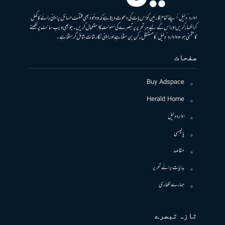
ادارہ ’دلیل‘ اپنے تمام قارئین کو اس بات کی دعوت دیتا ہے کہ وہ خود بھی مختلف مسائل پر اپنی رائے کا کھل
کر اظہار کریں اور اس کے لیے ہر تحریر پر تبصرے کی سہولت کا استعمال کریں۔ جو بھی ویب سائٹ پر لکھنے
کا متمنی ہو، وہ ادارہ ’دلیل‘ کا مستقل رکن بن سکتا ہے اور اپنی نگارشات شامل کرسکتا ہے۔
صفحات
Buy Adspace
Herald Home
ادارہ دلیل
پالیسی
مقاصد
ہدایات برائے تحریر
ہمارے لکھاری
تازہ تبصرے