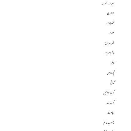
سیرت صحابہ
شاعری
شخصیات
صحت
طنز و مزاح
عالم اسلام
کالم
کچھ خاص
کہانی
گوشہ خواتین
گوشہ ہند
مباحث
مذاہب عالم