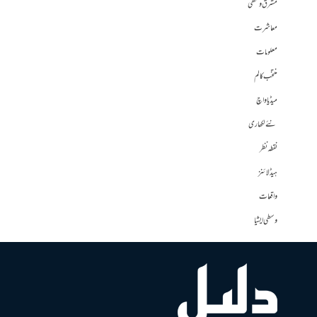
مشرق وسطی
معاشرت
معلومات
منتخب کالم
میڈیا واچ
نئے لکھاری
نقطہ نظر
ہیڈلائنز
واقعات
وسطی ایشیا