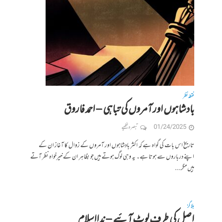
نقطہ نظر
بادشاہوں اور آمروں کی تباہی – احمد فاروق
01/24/2025
تبصرہ لکھیے
تاریخ اس بات کی گواہ ہے کہ اکثر بادشاہوں اور آمروں کے زوال کا آغاز ان کے
اپنے درباروں سے ہوتا ہے۔ یہ وہی لوگ ہوتے ہیں جو بظاہر ان کے خیرخواہ نظر آتے
ہیں مگر...
بلاگز
اصل کی طرف لوٹ آئیے‎‎ – ندااسلام