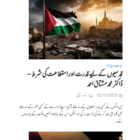
مباحث
ہیڈلائنز
•
قدسیوں کےلیے قدرت اور استطاعت کی شرط –
ڈاکٹر محمد مشتاق احمد
02/12/2025
تبصرہ لکھیے
جن لوگوں نے کسی جابر سلطان کے سامنے تو کیا اپنے ادارے کے کسی افسر کے سامنے
بھی کلمۂ حق بلند کرنے کی جرات نہ کی ہو، لیکن اس کے باوجود انھیں وقت کے جابروں
کے...