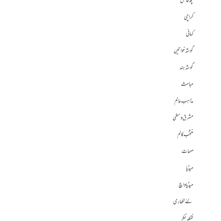
کچھ خاص
کراچی
کہانی
گوشہ خواتین
گوشہ ہند
مباحث
مذاہب عالم
مشرق وسطی
منتخب کالم
مہمات
میڈیا
میڈیا واچ
نئے لکھاری
نقطہ نظر