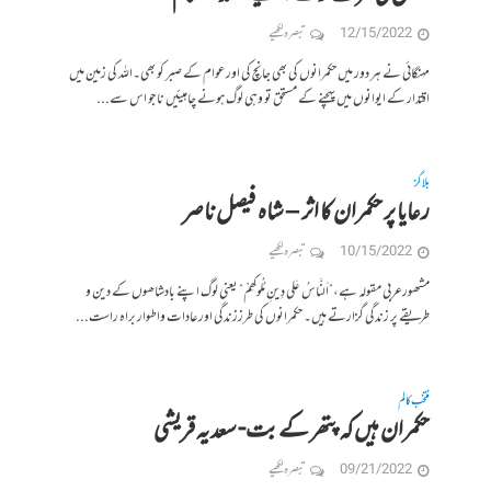
12/15/2022
تبصرہ لکھیے
مہنگائی نے ہر دور میں حکمرانوں کی بھی جانچ کی اور عوام کے صبر کو بھی۔اللہ کی زمین میں
اقتدار کے ایوانوں میں پہچنے کے مستحق تو وہی لوگ ہونے چاہیئیں نا جو اس سے...
بلاگز
رعایا پر حکمران کا اثر – شاہ فیصل ناصر
10/15/2022
تبصرہ لکھیے
مشھورعربی مقولہ ہے،”اَلنَّاسُ عَلی دِینِ مُلُوکِھِمْ” یعنی لوگ اپنے بادشاھوں کے دین و
طریقے پر زندگی گزارتے ہیں۔ حکمرانوں کی طرززندگی اورعادات واطوار براہ راست...
منتخب کالم
حکمران ہیں کہ پتھر کے بت- سعدیہ قریشی
09/21/2022
تبصرہ لکھیے