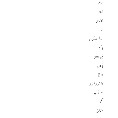
اسلام
افسانہ
افغانستان
الحاد
انٹرٹینمنٹ کی دنیا
بلاگز
بین الاقوامی
پاکستان
تاریخ
تازہ ترین خبریں
تبصرہ کتب
تعلیم
ٹیکنالوجی