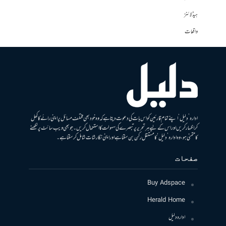
ہیڈلائنز
واقعات
ادارہ ’دلیل‘ اپنے تمام قارئین کو اس بات کی دعوت دیتا ہے کہ وہ خود بھی مختلف مسائل پر اپنی رائے کا کھل
کر اظہار کریں اور اس کے لیے ہر تحریر پر تبصرے کی سہولت کا استعمال کریں۔ جو بھی ویب سائٹ پر لکھنے
کا متمنی ہو، وہ ادارہ ’دلیل‘ کا مستقل رکن بن سکتا ہے اور اپنی نگارشات شامل کرسکتا ہے۔
صفحات
Buy Adspace
Herald Home
ادارہ دلیل