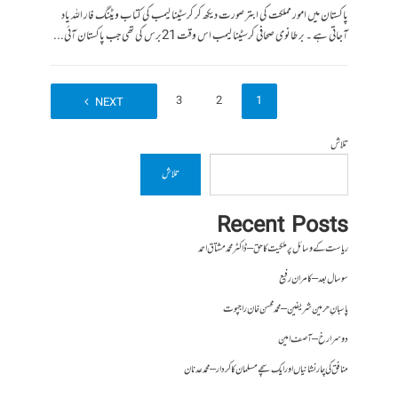
پاکستان میں امور مملکت کی ابتر صورت دیکھ کر کرسٹینا لیمب کی کتاب ویٹنگ فار اللہ یاد
آجاتی ہے ۔ برطانوی صحافی کرسٹینا لیمب اس وقت 21برس کی تھی جب پاکستان آئی...
4
3
2
1
NEXT
تلاش
تلاش
Recent Posts
ریاست کے وسائل پر ملکیت کا حق – ڈاکٹر محمد مشتاق احمد
سو سال بعد – کامران رفیع
پاسبانِ حرمین شریفین – محمد محسن خان راجپوت
دوسرا رخ – آصف امین
منافق کی چار نشانیاں اور ایک سچے مسلمان کا کردار – محمد عدنان