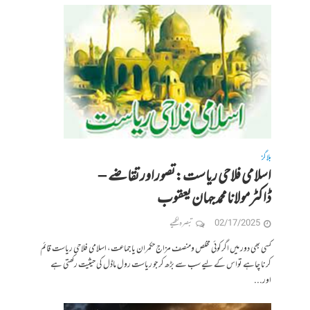
بلاگز
اسلامی فلاحی ریاست:تصوراور تقاضے –
ڈاکٹرمولانامحمدجہان یعقوب
02/17/2025
تبصرہ لکھیے
کسی بھی دور میں اگرکوئی مخلص ومنصف مزاج حکمران یا جماعت، اسلامی فلاحی ریاست قائم
کرنا چاہے تواس کے لیے سب سے بڑھ کر جو ریاست رول ماڈل کی حیثیت رکھتی ہے
اور...