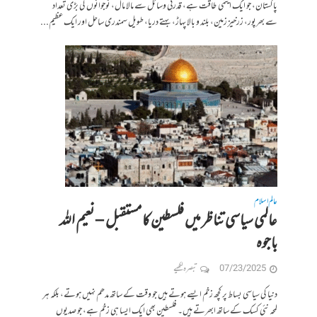
پاکستان، جو ایک ایٹمی طاقت ہے، قدرتی وسائل سے مالا مال، نوجوانوں کی بڑی تعداد
سے بھرپور، زرخیز زمین، بلند و بالا پہاڑ، بہتے دریا، طویل سمندری ساحل اور ایک عظیم...
عالم اسلام
عالمی سیاسی تناظر میں فلسطین کا مستقبل – نعیم اللہ
باجوہ
07/23/2025
تبصرہ لکھیے
دنیا کی سیاسی بساط پر کچھ زخم ایسے ہوتے ہیں جو وقت کے ساتھ مدھم نہیں ہوتے، بلکہ ہر
لمحہ نئی کسک کے ساتھ ابھرتے ہیں۔ فلسطین بھی ایک ایسا ہی زخم ہے، جو صدیوں