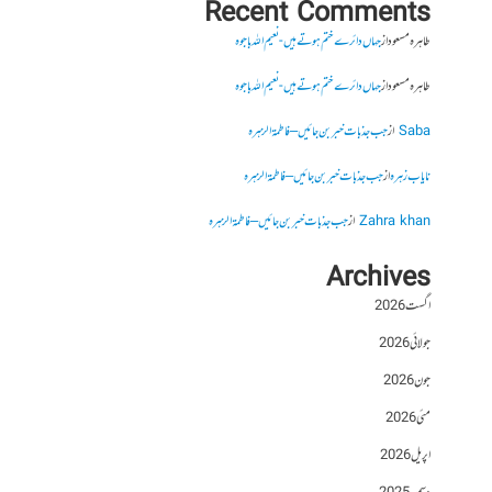
Recent Comments
طاہرہ مسعود
از
جہاں دائرے ختم ہوتے ہیں- نعیم اللہ باجوہ
طاہرہ مسعود
از
جہاں دائرے ختم ہوتے ہیں- نعیم اللہ باجوہ
Saba
از
جب جذبات خبر بن جائیں – فاطمۃالزہرہ
نایاب زہرہ
از
جب جذبات خبر بن جائیں – فاطمۃالزہرہ
Zahra khan
از
جب جذبات خبر بن جائیں – فاطمۃالزہرہ
Archives
اگست 2026
جولائی 2026
جون 2026
مئی 2026
اپریل 2026