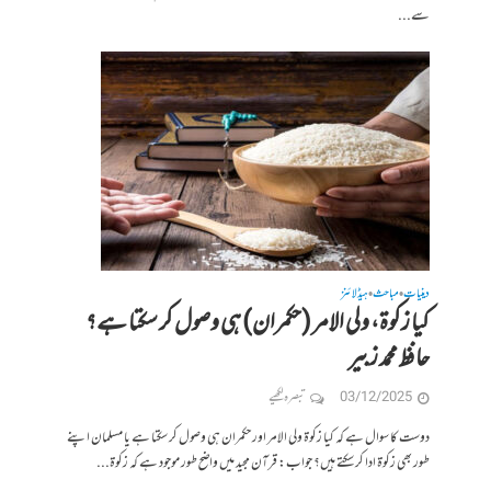
سے...
دینیات
مباحث
ہیڈلائنز
•
•
کیا زکوۃ، ولی الامر (حکمران) ہی وصول کر سکتا ہے؟
حافظ محمد زبیر
03/12/2025
تبصرہ لکھیے
دوست کا سوال ہے کہ کیا زکوۃ ولی الامر اور حکمران ہی وصول کر سکتا ہے یا مسلمان اپنے
طور بھی زکوۃ ادا کر سکتے ہیں؟ جواب: قرآن مجید میں واضح طور موجود ہے کہ زکوۃ...