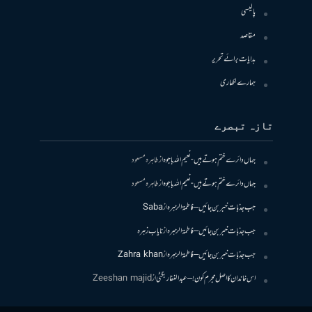
پالیسی
مقاصد
ہدایات برائے تحریر
ہمارے لکھاری
تازہ تبصرے
جہاں دائرے ختم ہوتے ہیں- نعیم اللہ باجوہ
از
طاہرہ مسعود
جہاں دائرے ختم ہوتے ہیں- نعیم اللہ باجوہ
از
طاہرہ مسعود
جب جذبات خبر بن جائیں – فاطمۃالزہرہ
از
Saba
جب جذبات خبر بن جائیں – فاطمۃالزہرہ
از
نایاب زہرہ
جب جذبات خبر بن جائیں – فاطمۃالزہرہ
از
Zahra khan
اس خاندان کا اصل مجرم کون! – عبدالغفار بگٹی
از
Zeeshan majid