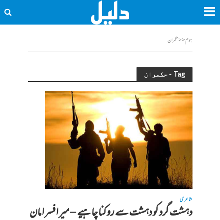
ہوم
<<
حکمران
Tag - حکمران
شاعری
دہشت گرد کو دہشت سے روکنا چاہیے – میر افسر امان