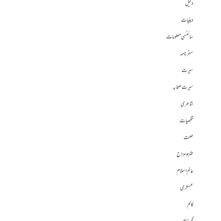
دلیل
دینیات
سائنسی معلومات
سفرنامہ
سیرت
سیرت صحابہ
شاعری
شخصیات
صحت
طنز و مزاح
عالم اسلام
عسکری
کالم