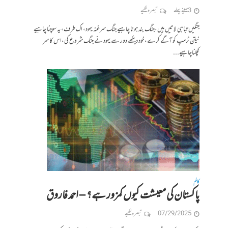
3 مہینے پہلے
تبصرہ لکھیے
جنگیں تباہی لاتیں ہیں،جنگ بند ہونا چاہیے جنگ سرغنہ یہود، اک طرف،یہ سوچنا چاہیے
نیتن ٹرمپ کو آگے کرے، خود دیکھے دور سے یہود نے جنگ شروع کی،اس کا سر
کچلناچاہیے...
کالم
پاکستان کی معیشت کیوں کمزور ہے؟ – احمد فاروق
07/29/2025
تبصرہ لکھیے