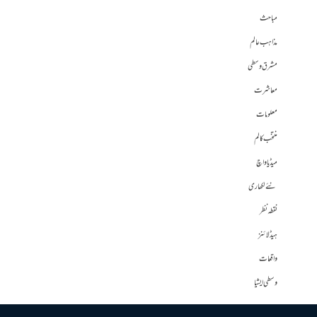
مباحث
مذاہب عالم
مشرق وسطی
معاشرت
معلومات
منتخب کالم
میڈیا واچ
نئے لکھاری
نقطہ نظر
ہیڈلائنز
واقعات
وسطی ایشیا