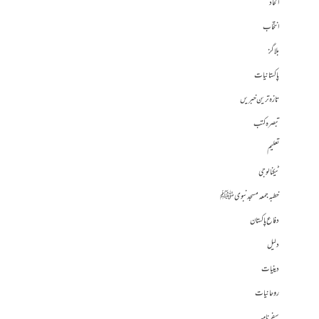
الحاد
انتخاب
بلاگز
پاکستانیات
تازہ ترین خبریں
تبصرہ کتب
تعلیم
ٹیکنالوجی
خطبہ جمعہ مسجد نبوی ﷺ
دفاع پاکستان
دلیل
دینیات
روحانیات
سفرنامہ