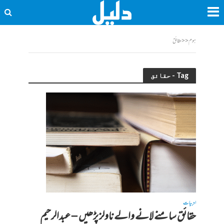
ہوم
<<
حقائق
Tag - حقائق
ادبیات
حقائق سامنے لانے والے ناولز پڑھیں – عبدالرحیم