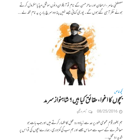
مصطفی عامر ، ارمغان اور ساحر حسن کے نام تو آ پکو ان دنوں سوشل میڈیا سکرول کرتے
ہوئے نظر آ ہی گئے ہوں گے۔ پوری کہانی جسے نہیں پتہ وہ سرچ بار پر یہ نام لکھ لے...
کچھ خاص
بچوں کا اغوا، حقائق کیا ہیں؟ شاہنواز سرمد
08/25/2016
تبصرہ لکھیے
ہم بطور قوم عمومی طور پر حد سے زیادہ رد عمل کا اظہار کرتے ہیں اور جب بات ہو
معاشرے کے سب سے حساس حصے اور ہم سب کی کمزوری، ہمارے بچوں کی تو اس پر
شدید ردِعمل...