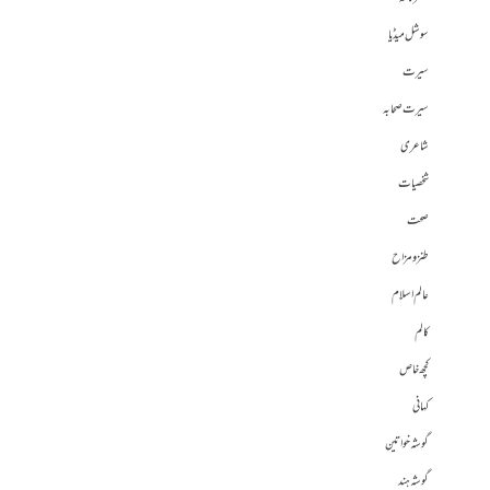
سوشل میڈیا
سیرت
سیرت صحابہ
شاعری
شخصیات
صحت
طنز و مزاح
عالم اسلام
کالم
کچھ خاص
کہانی
گوشہ خواتین
گوشہ ہند