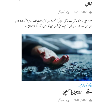
خان
05/13/2025
تبصرہ لکھیے
۱۹۸۸ میں راجیو گاندھی نے رُ ش د ی کی مشہور ناول “دِی سیٹ نک ور سیز” کو ہندوستان
میں بین کردیا تھا۔ وجہ کوئی مسلم دوستی نہیں تھی بلکہ اس وقت گرمایا ہوا ایودھیا...
بلاگز
گوشہ خواتین
•
شے – روبینہ یاسمین
03/03/2025
تبصرہ لکھیے