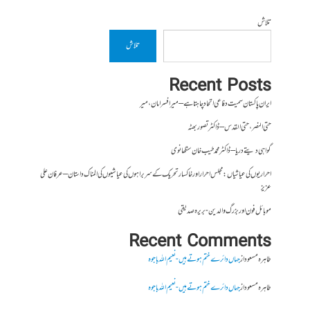
تلاش
تلاش
Recent Posts
ایران پاکستان سمیت دفاعی اتحاد چاہتا ہے – میر افسر امان،میر
حتی النصر ، حتی القدس – ڈاکٹر تصور بھٹہ
گواہی دیتے دریا – ڈاکٹر محمد طیب خان سنگھانوی
احراریوں کی عیاشیاں : مجلس احرار اور خاکسار تحریک کے سربراہوں کی عیاشیوں کی المناک داستان – عرفان علی
عزیز
موبائل فون اور بزرگ والدین- بریرہ صدیقی
Recent Comments
طاہرہ مسعود
از
جہاں دائرے ختم ہوتے ہیں- نعیم اللہ باجوہ
طاہرہ مسعود
از
جہاں دائرے ختم ہوتے ہیں- نعیم اللہ باجوہ