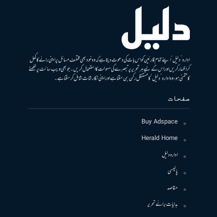
ادارہ ’دلیل‘ اپنے تمام قارئین کو اس بات کی دعوت دیتا ہے کہ وہ خود بھی مختلف مسائل پر اپنی رائے کا کھل
کر اظہار کریں اور اس کے لیے ہر تحریر پر تبصرے کی سہولت کا استعمال کریں۔ جو بھی ویب سائٹ پر لکھنے
کا متمنی ہو، وہ ادارہ ’دلیل‘ کا مستقل رکن بن سکتا ہے اور اپنی نگارشات شامل کرسکتا ہے۔
صفحات
Buy Adspace
Herald Home
ادارہ دلیل
پالیسی
مقاصد
ہدایات برائے تحریر