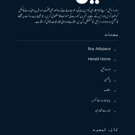
ادارہ ’دلیل‘ اپنے تمام قارئین کو اس بات کی دعوت دیتا ہے کہ وہ خود بھی مختلف مسائل پر اپنی رائے کا کھل
کر اظہار کریں اور اس کے لیے ہر تحریر پر تبصرے کی سہولت کا استعمال کریں۔ جو بھی ویب سائٹ پر لکھنے
کا متمنی ہو، وہ ادارہ ’دلیل‘ کا مستقل رکن بن سکتا ہے اور اپنی نگارشات شامل کرسکتا ہے۔
صفحات
Buy Adspace
Herald Home
ادارہ دلیل
پالیسی
مقاصد
ہدایات برائے تحریر
ہمارے لکھاری
تازہ تبصرے