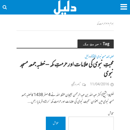
ہوم
<<
حرمتِ مکہ
Tag - حرمتِ مکہ
خطبہ جمعہ مسجد نبوی ﷺ
دلیل
•
محبتِ نبوی کی علامات اور حرمتِ مکہ – خطبہ جمعہ مسجد
نبوی
11/04/2016
تبصرہ لکھیے
فضیلۃ الشیخ ڈاکٹر عبد اللہ بن عبد الرحمن بعیجان حفظہ اللہ نے 4 صفر 1438 کا خطبہ جمعہ
مسجد نبوی میں بعنوان ”محبتِ نبوی کی علامات اور حرمتِ مکہ“ ارشاد فرمایا، جس...
تلاش
تلاش