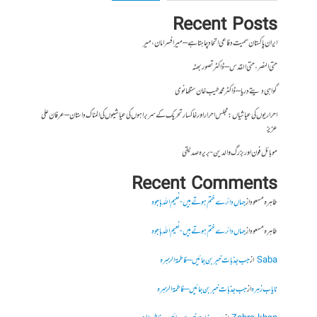
Recent Posts
ایران پاکستان سمیت دفاعی اتحاد چاہتا ہے – میر افسر امان،میر
حتی النصر ، حتی القدس – ڈاکٹر تصور بھٹہ
گواہی دیتے دریا – ڈاکٹر محمد طیب خان سنگھانوی
احراریوں کی عیاشیاں : مجلس احرار اور خاکسار تحریک کے سربراہوں کی عیاشیوں کی المناک داستان – عرفان علی
عزیز
موبائل فون اور بزرگ والدین- بریرہ صدیقی
Recent Comments
طاہرہ مسعود
از
جہاں دائرے ختم ہوتے ہیں- نعیم اللہ باجوہ
طاہرہ مسعود
از
جہاں دائرے ختم ہوتے ہیں- نعیم اللہ باجوہ
Saba
از
جب جذبات خبر بن جائیں – فاطمۃالزہرہ
نایاب زہرہ
از
جب جذبات خبر بن جائیں – فاطمۃالزہرہ