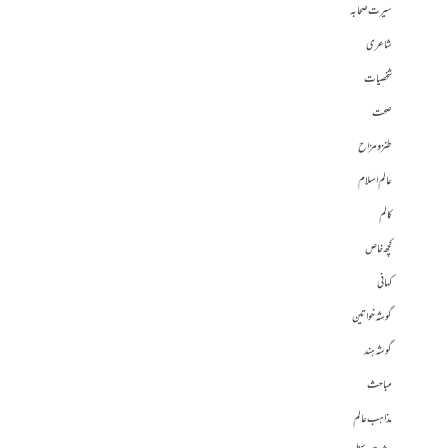
سیرت صحابہ
شاعری
شخصیات
صحت
طنز و مزاح
عالم اسلام
کالم
کچھ خاص
کہانی
گوشہ خواتین
گوشہ ہند
مباحث
مذاہب عالم