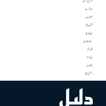
مشرق وسطی
معاشرت
معلومات
منتخب کالم
میڈیا واچ
نئے لکھاری
نقطہ نظر
ہیڈلائنز
واقعات
وسطی ایشیا