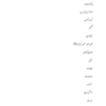
پاکستانیات
تازہ ترین خبریں
تبصرہ کتب
تعلیم
ٹیکنالوجی
خطبہ جمعہ مسجد نبوی ﷺ
دفاع پاکستان
دلیل
دینیات
روحانیات
سفرنامہ
سوشل میڈیا
سیرت