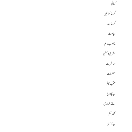
کہانی
گوشہ خواتین
گوشہ ہند
مباحث
مذاہب عالم
مشرق وسطی
معاشرت
معلومات
منتخب کالم
میڈیا واچ
نئے لکھاری
نقطہ نظر
ہیڈلائنز