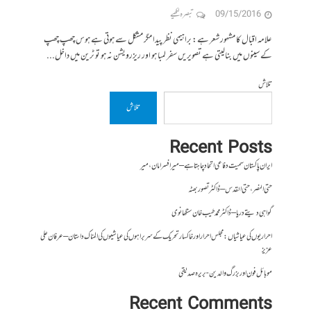
09/15/2016
تبصرہ لکھیے
علامہ اقبال کا مشہور شعر ہے: براہیمی نظر پیدا مگر مشکل سے ہوتی ہے ہوس چھپ چھپ
کے سینوں میں بنالیتی ہے تصویریں سفر لمبا ہو اور ریزرویشن نہ ہو تو ٹرین میں داخل...
تلاش
تلاش
Recent Posts
ایران پاکستان سمیت دفاعی اتحاد چاہتا ہے – میر افسر امان،میر
حتی النصر ، حتی القدس – ڈاکٹر تصور بھٹہ
گواہی دیتے دریا – ڈاکٹر محمد طیب خان سنگھانوی
احراریوں کی عیاشیاں : مجلس احرار اور خاکسار تحریک کے سربراہوں کی عیاشیوں کی المناک داستان – عرفان علی
عزیز
موبائل فون اور بزرگ والدین- بریرہ صدیقی
Recent Comments