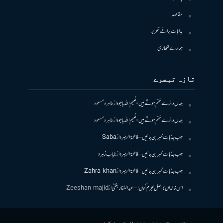
مقاصد
ہدایات برائے تحریر
ہمارے لکھاری
تازہ تبصرے
جہاں دائرے ختم ہوتے ہیں- نعیم اللہ باجوہ
از
طاہرہ مسعود
جہاں دائرے ختم ہوتے ہیں- نعیم اللہ باجوہ
از
طاہرہ مسعود
جب جذبات خبر بن جائیں – فاطمۃالزہرہ
از
Saba
جب جذبات خبر بن جائیں – فاطمۃالزہرہ
از
نایاب زہرہ
جب جذبات خبر بن جائیں – فاطمۃالزہرہ
از
Zahra khan
اس خاندان کا اصل مجرم کون! – عبدالغفار بگٹی
از
Zeeshan majid