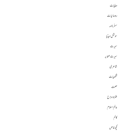
دینیات
روحانیات
سفرنامہ
سوشل میڈیا
سیرت
سیرت صحابہ
شاعری
شخصیات
صحت
طنز و مزاح
عالم اسلام
کالم
کچھ خاص