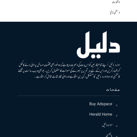
واقعات
وسطی ایشیا
ادارہ ’دلیل‘ اپنے تمام قارئین کو اس بات کی دعوت دیتا ہے کہ وہ خود بھی مختلف مسائل پر اپنی رائے کا کھل
کر اظہار کریں اور اس کے لیے ہر تحریر پر تبصرے کی سہولت کا استعمال کریں۔ جو بھی ویب سائٹ پر لکھنے
کا متمنی ہو، وہ ادارہ ’دلیل‘ کا مستقل رکن بن سکتا ہے اور اپنی نگارشات شامل کرسکتا ہے۔
صفحات
Buy Adspace
Herald Home
ادارہ دلیل
پالیسی