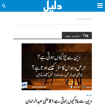
ہوم
<<
حرص و ہوس
Tag - حرص و ہوس
دینیات
دین سے چڑ کیوں ہوتی ہے؟ قاضی عبدالرحمان