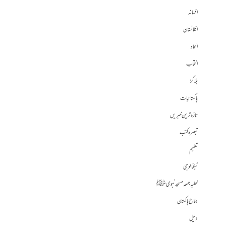
افسانہ
افغانستان
الحاد
انتخاب
بلاگز
پاکستانیات
تازہ ترین خبریں
تبصرہ کتب
تعلیم
ٹیکنالوجی
خطبہ جمعہ مسجد نبوی ﷺ
دفاع پاکستان
دلیل