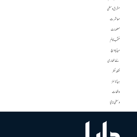
مشرق وسطی
معاشرت
معلومات
منتخب کالم
میڈیا واچ
نئے لکھاری
نقطہ نظر
ہیڈلائنز
واقعات
وسطی ایشیا