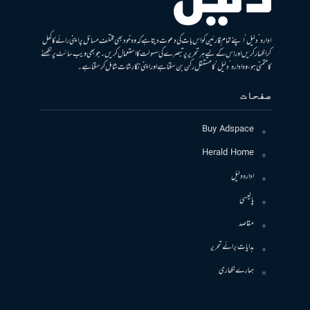
ادارہ ’دلیل‘ اپنے تمام قارئین کو اس بات کی دعوت دیتا ہے کہ وہ خود بھی مختلف مسائل پر اپنی رائے کا کھل
کر اظہار کریں اور اس کے لیے ہر تحریر پر تبصرے کی سہولت کا استعمال کریں۔ جو بھی ویب سائٹ پر لکھنے
کا متمنی ہو، وہ ادارہ ’دلیل‘ کا مستقل رکن بن سکتا ہے اور اپنی نگارشات شامل کرسکتا ہے۔
صفحات
Buy Adspace
Herald Home
ادارہ دلیل
پالیسی
مقاصد
ہدایات برائے تحریر
ہمارے لکھاری