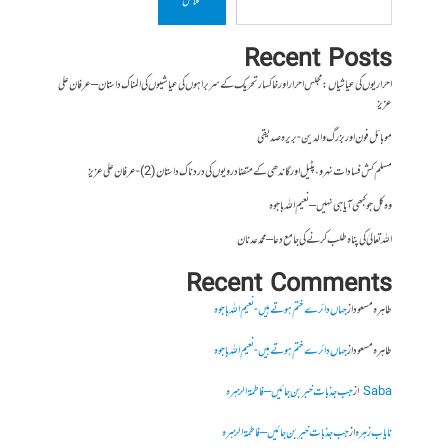
تلاش
Recent Posts
احراریوں کی عیاشیاں : مجلس احرار اور خاکسار تحریک کے سربراہوں کی عیاشیوں کی المناک داستان – عرفان علی
عزیز
موبائل فون اور بزرگ والدین- بریرہ صدیقی
مسلم کش فسادات نہرو، پٹیل اور گاندھی کے متضاد رویوں کی درد ناک داستان (2)- عرفان علی عزیز
وہ کل جو کبھی آیا ہی نہیں – نعیم اللہ باجوہ
اللہ تعالیٰ کی پناہ طلب کرنے کی جامع دعا – محمد عدنان
Recent Comments
طاہرہ مسعود
از
جہاں دائرے ختم ہوتے ہیں- نعیم اللہ باجوہ
طاہرہ مسعود
از
جہاں دائرے ختم ہوتے ہیں- نعیم اللہ باجوہ
Saba
از
جب جذبات خبر بن جائیں – فاطمۃالزہرہ
نایاب زہرہ
از
جب جذبات خبر بن جائیں – فاطمۃالزہرہ