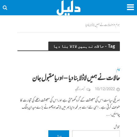
ہوم
<<
حالات نے ہمیں لاڈلا بنا دیا
Tag - حالات نے ہمیں لاڈلا بنا دیا
کالم
حالات نے ہمیں لاڈلا بنا دیا – اوریا مقبول جان
10/12/2022
تبصرہ لکھیے
امریکی سیاست اس کی معیشت کے گرد گھومتی ہے اور اس کی معیشت اسلحے کی تجارت کا
طواف کرتی ہے۔ اسی لئے اسے ہر لمحہ دنیا بھر میں لاتعداد چھوٹے بڑے میدانِ جنگ
چاہئیں،...
تلاش