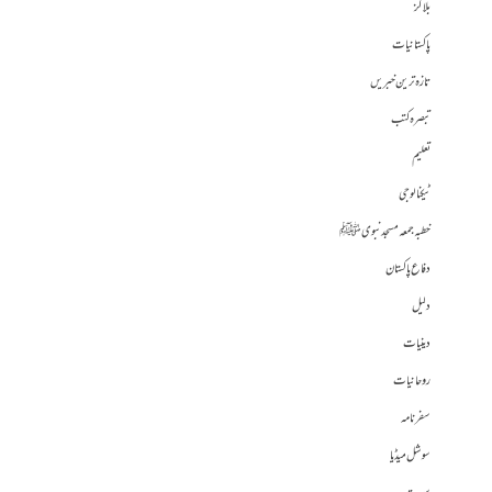
بلاگز
پاکستانیات
تازہ ترین خبریں
تبصرہ کتب
تعلیم
ٹیکنالوجی
خطبہ جمعہ مسجد نبوی ﷺ
دفاع پاکستان
دلیل
دینیات
روحانیات
سفرنامہ
سوشل میڈیا