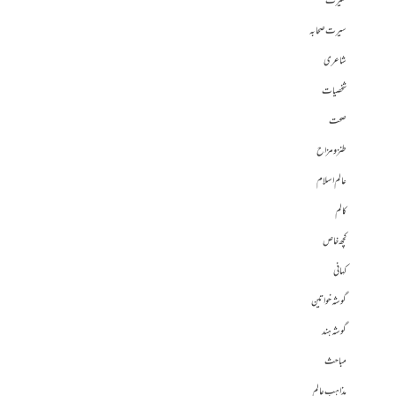
سیرت
سیرت صحابہ
شاعری
شخصیات
صحت
طنز و مزاح
عالم اسلام
کالم
کچھ خاص
کہانی
گوشہ خواتین
گوشہ ہند
مباحث
مذاہب عالم